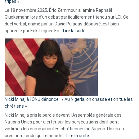
tripes »
une
Le 18 novembre 2025, Éric Zemmour a laminé Raphaël
fake
Glucksmann lors d’un débat particulièrement tendu sur LCI, Ce
news
duel verbal, animé par un David Pujadas dépassé, est bien
»
:
apprécié par Erik Tegnér. En…
Lire la suite
Erik
Tegnér
exulte
:
« Zemmour
a
tout
défoncé,
il
parle
Nicki Minaj à l’ONU dénonce : « Au Nigeria, on chasse et on tue les
avec
chrétiens »
ses
Nicki Minaj a pris la parole devant l’Assemblée générale des
tripes »
Nations Unies pour alerter sur les persécutions dont sont
victimes les communautés chrétiennes au Nigeria. Un cri du
:
cœur inattendu qui relance le…
Lire la suite