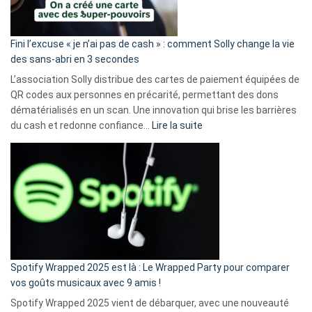
Fini l’excuse « je n’ai pas de cash » : comment Solly change la vie
des sans-abri en 3 secondes
L’association Solly distribue des cartes de paiement équipées de
QR codes aux personnes en précarité, permettant des dons
dématérialisés en un scan. Une innovation qui brise les barrières
:
du cash et redonne confiance…
Lire la suite
Fini
l’excuse
«
je
n’ai
pas
de
cash
»
Spotify Wrapped 2025 est là : Le Wrapped Party pour comparer
:
vos goûts musicaux avec 9 amis !
comment
Spotify Wrapped 2025 vient de débarquer, avec une nouveauté
Solly