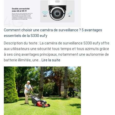
!
record
:
La
fuite
de
16
Comment choisir une caméra de surveillance ? 5 avantages
milliards
essentiels de la S330 eufy
de
Description du texte : La caméra de surveillance S330 eufy offre
données
aux utilisateurs une sécurité tous temps et tous azimuts grâce
menace
à ses cinq avantages principaux, notamment une autonomie de
Facebook,
:
batterie illimitée, une…
Lire la suite
Telegram
Comment
et
choisir
GitHub
une
caméra
de
surveillance
?
5
avantages