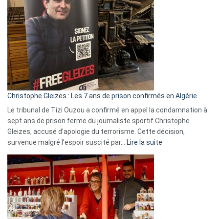
Espagne,
Irlande
et
Slovénie
rejettent
la
présence
d’Israël
Christophe Gleizes : Les 7 ans de prison confirmés en Algérie
Le tribunal de Tizi Ouzou a confirmé en appel la condamnation à
sept ans de prison ferme du journaliste sportif Christophe
Gleizes, accusé d’apologie du terrorisme. Cette décision,
:
survenue malgré l’espoir suscité par…
Lire la suite
Christophe
Gleizes
:
Les
7
ans
de