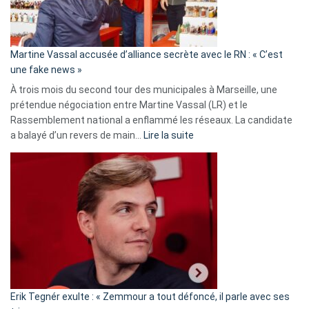
prison
confirmés
en
Martine Vassal accusée d’alliance secrète avec le RN : « C’est
Algérie
une fake news »
À trois mois du second tour des municipales à Marseille, une
prétendue négociation entre Martine Vassal (LR) et le
Rassemblement national a enflammé les réseaux. La candidate
:
a balayé d’un revers de main…
Lire la suite
Martine
Vassal
accusée
d’alliance
secrète
avec
le
RN
:
«
Erik Tegnér exulte : « Zemmour a tout défoncé, il parle avec ses
C’est