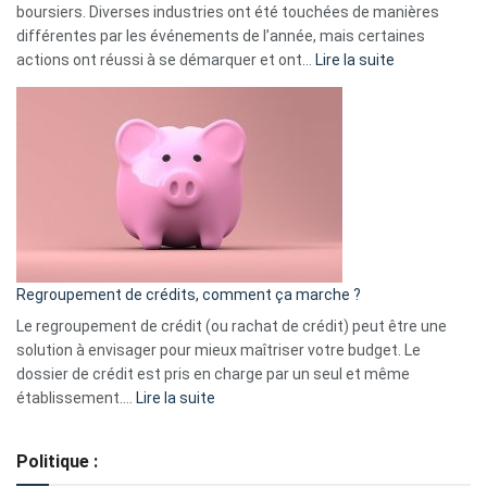
boursiers. Diverses industries ont été touchées de manières
différentes par les événements de l’année, mais certaines
:
actions ont réussi à se démarquer et ont…
Lire la suite
Top
3
:
les
actions
à
surveiller
en
bourse
Regroupement de crédits, comment ça marche ?
pour
début
Le regroupement de crédit (ou rachat de crédit) peut être une
2023
solution à envisager pour mieux maîtriser votre budget. Le
dossier de crédit est pris en charge par un seul et même
:
établissement.…
Lire la suite
Regroupement
de
Politique :
crédits,