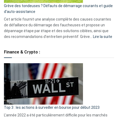
essentiels
Grève des tondeuses ? Défauts de démarrage courants et guide
de
d’auto-assistance
la
S330
Cet article fournit une analyse complète des causes courantes
eufy
de défaillance du démarrage des faucheuses et propose un
dépannage étape par étape et des solutions ciblées, ainsi que
:
des recommandations d’entretien préventif. Grève…
Lire la suite
Grè
de
Finance & Crypto :
to
?
Déf
de
dé
cou
et
gui
d’a
ass
Top 3 : les actions à surveiller en bourse pour début 2023
L’année 2022 a été particulièrement difficile pour les marchés