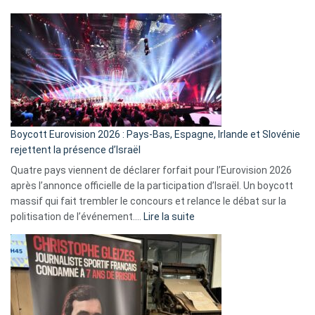
comment
ça
marche
?
Boycott Eurovision 2026 : Pays-Bas, Espagne, Irlande et Slovénie
rejettent la présence d’Israël
Quatre pays viennent de déclarer forfait pour l’Eurovision 2026
après l’annonce officielle de la participation d’Israël. Un boycott
massif qui fait trembler le concours et relance le débat sur la
:
politisation de l’événement.…
Lire la suite
Boycott
Eurovision
2026
:
Pays-
Bas,