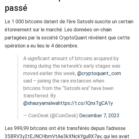
passé
Le 1 000 bitcoins datant de l’ère Satoshi suscite un certain
étonnement sur le marché. Les données on-chain
partagées par la société CryptoQuant révèlent que cette
opération a eu lieu le 4 décembre.
A significant amount of bitcoins acquired by
mining during the network’s early stages was
moved earlier this week,
@cryptoquant_com
said – joining the rare instances when
bitcoins from the “Satoshi era” have been
transferred. By
@shauryamalwa
https://t.co/IQnxTgCA1y
— CoinDesk (@CoinDesk)
December 7, 2023
Les 999,99 bitcoins ont été transférés depuis l’adresse
35BRV3y2tEJNCHbmVtAe3kXNckYgu8X7av, qui les avait