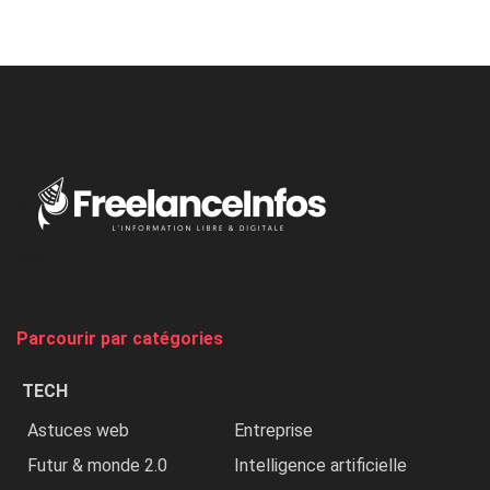
Nicki
Minaj
à
l’ONU
dénonce
:
«
Au
Nigeria,
on
chasse
et
on
tue
Parcourir par catégories
les
chrétiens
TECH
»
Astuces web
Entreprise
Futur & monde 2.0
Intelligence artificielle