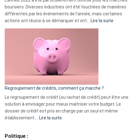
L’année 2022 a été particulièrement difficile pour les marchés
boursiers. Diverses industries ont été touchées de manières
différentes par les événements de l’année, mais certaines
:
actions ont réussi à se démarquer et ont…
Lire la suite
Top
3
:
les
actions
à
surveiller
en
bourse
Regroupement de crédits, comment ça marche ?
pour
début
Le regroupement de crédit (ou rachat de crédit) peut être une
2023
solution à envisager pour mieux maîtriser votre budget. Le
dossier de crédit est pris en charge par un seul et même
:
établissement.…
Lire la suite
Regroupement
de
Politique :
crédits,