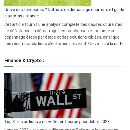
essentiels
Grève des tondeuses ? Défauts de démarrage courants et guide
de
d’auto-assistance
la
S330
Cet article fournit une analyse complète des causes courantes
eufy
de défaillance du démarrage des faucheuses et propose un
dépannage étape par étape et des solutions ciblées, ainsi que
:
des recommandations d’entretien préventif. Grève…
Lire la suite
Grè
de
Finance & Crypto :
to
?
Déf
de
dé
cou
et
gui
d’a
ass
Top 3 : les actions à surveiller en bourse pour début 2023