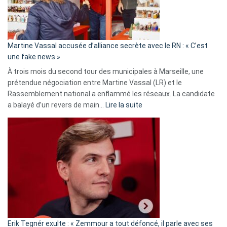
de
prison
confirmés
en
Martine Vassal accusée d’alliance secrète avec le RN : « C’est
Algérie
une fake news »
À trois mois du second tour des municipales à Marseille, une
prétendue négociation entre Martine Vassal (LR) et le
Rassemblement national a enflammé les réseaux. La candidate
:
a balayé d’un revers de main…
Lire la suite
Martine
Vassal
accusée
d’alliance
secrète
avec
le
RN
:
«
Erik Tegnér exulte : « Zemmour a tout défoncé, il parle avec ses