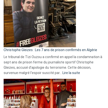
Bas,
Espagne,
Irlande
et
Slovénie
rejettent
la
présence
d’Israël
Christophe Gleizes : Les 7 ans de prison confirmés en Algérie
Le tribunal de Tizi Ouzou a confirmé en appel la condamnation à
sept ans de prison ferme du journaliste sportif Christophe
Gleizes, accusé d’apologie du terrorisme. Cette décision,
:
survenue malgré l’espoir suscité par…
Lire la suite
Christophe
Gleizes
:
Les
7
ans