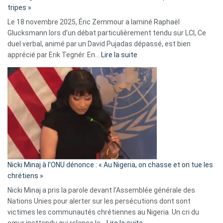
C’est
tripes »
une
Le 18 novembre 2025, Éric Zemmour a laminé Raphaël
fake
Glucksmann lors d’un débat particulièrement tendu sur LCI, Ce
news
duel verbal, animé par un David Pujadas dépassé, est bien
»
:
apprécié par Erik Tegnér. En…
Lire la suite
Erik
Tegnér
exulte
:
« Zemmour
a
tout
défoncé,
il
parle
Nicki Minaj à l’ONU dénonce : « Au Nigeria, on chasse et on tue les
avec
chrétiens »
ses
Nicki Minaj a pris la parole devant l’Assemblée générale des
tripes »
Nations Unies pour alerter sur les persécutions dont sont
victimes les communautés chrétiennes au Nigeria. Un cri du
: