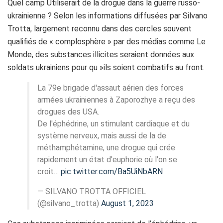
Quel camp Utiliserait de la drogue dans la guerre russo-
ukrainienne ? Selon les informations diffusées par Silvano
Trotta, largement reconnu dans des cercles souvent
qualifiés de « complosphère » par des médias comme Le
Monde, des substances illicites seraient données aux
soldats ukrainiens pour qu »ils soient combatifs au front.
La 79e brigade d'assaut aérien des forces
armées ukrainiennes à Zaporozhye a reçu des
drogues des USA.
De l'éphédrine, un stimulant cardiaque et du
système nerveux, mais aussi de la de
méthamphétamine, une drogue qui crée
rapidement un état d'euphorie où l'on se
croit…
pic.twitter.com/Ba5UiNbARN
— SILVANO TROTTA OFFICIEL
(@silvano_trotta)
August 1, 2023