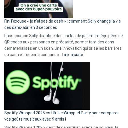
Fini l’excuse « je n’ai pas de cash » : comment Solly change la vie
des sans-abri en 3 secondes
L’association Solly distribue des cartes de paiement équipées de
QR codes aux personnes en précarité, permettant des dons
dématérialisés en un scan. Une innovation qui brise les barrières
:
du cash et redonne confiance…
Lire la suite
Fini
l’excuse
«
je
n’ai
pas
de
cash
»
Spotify Wrapped 2025 est là : Le Wrapped Party pour comparer
:
vos goûts musicaux avec 9 amis !
comment
Spotify Wrapped 2025 vient de débarquer, avec une nouveauté