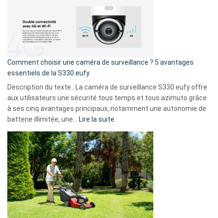
!
record
:
La
fuite
de
16
Comment choisir une caméra de surveillance ? 5 avantages
milliards
essentiels de la S330 eufy
de
Description du texte : La caméra de surveillance S330 eufy offre
données
aux utilisateurs une sécurité tous temps et tous azimuts grâce
menace
à ses cinq avantages principaux, notamment une autonomie de
Facebook,
:
batterie illimitée, une…
Lire la suite
Telegram
Comment
et
choisir
GitHub
une
caméra
de
surveillance
?
5
avantages