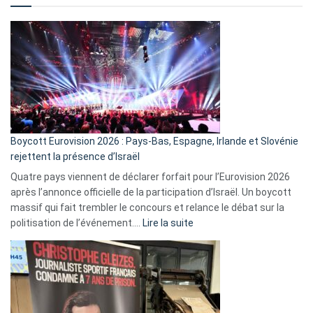
comment
ça
marche
?
Boycott Eurovision 2026 : Pays-Bas, Espagne, Irlande et Slovénie
rejettent la présence d’Israël
Quatre pays viennent de déclarer forfait pour l’Eurovision 2026
après l’annonce officielle de la participation d’Israël. Un boycott
massif qui fait trembler le concours et relance le débat sur la
:
politisation de l’événement.…
Lire la suite
Boycott
Eurovision
2026
:
Pays-