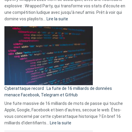
Solly
explosive : Wrapped Party, qui transforme vos stats d’écoute en
change
une compétition ludique avec jusqu’à neuf amis. Prêt à voir qui
la
:
domine vos playlists…
Lire la suite
vie
Spotify
des
Wrapped
sans-
2025
abri
est
en
là
3
:
secondes
Le
Wrapped
Party
pour
Cyberattaque record : La fuite de 16 milliards de données
comparer
menace Facebook, Telegram et GitHub
vos
goûts
Une fuite massive de 16 milliards de mots de passe qui touche
musicaux
Apple, Google, Facebook et bien d’autres, secoue le web. Êtes-
avec
vous concerné par cette cyberattaque historique ? En bref 16
9
:
milliards d’identifiants…
Lire la suite
amis
Cyberattaque