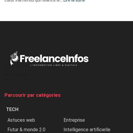
cœur inattendu qui relance le…
Lire la suite
Nicki
Minaj
à
l’ONU
dénonce
:
«
Au
Nigeria,
on
chasse
et
on
tue
Parcourir par catégories
les
chrétiens
TECH
»
Astuces web
Entreprise
Futur & monde 2.0
Intelligence artificielle