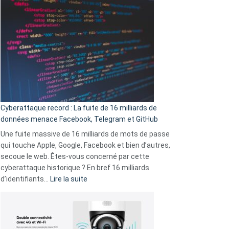
sans-
Wrapped
abri
2025
en
est
3
là
secondes
:
Le
Wrapped
Party
pour
Cyberattaque record : La fuite de 16 milliards de
comparer
données menace Facebook, Telegram et GitHub
vos
goûts
Une fuite massive de 16 milliards de mots de passe
musicaux
qui touche Apple, Google, Facebook et bien d’autres,
avec
secoue le web. Êtes-vous concerné par cette
9
cyberattaque historique ? En bref 16 milliards
amis
:
d’identifiants…
Lire la suite
!
Cyberattaque
record
:
La