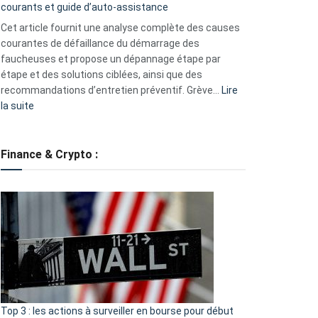
courants et guide d’auto-assistance
la
S330
Cet article fournit une analyse complète des causes
eufy
courantes de défaillance du démarrage des
faucheuses et propose un dépannage étape par
étape et des solutions ciblées, ainsi que des
recommandations d’entretien préventif. Grève…
Lire
:
la suite
Grève
des
tondeuses
Finance & Crypto :
?
Défauts
de
démarrage
courants
et
guide
d’auto-
assistance
Top 3 : les actions à surveiller en bourse pour début