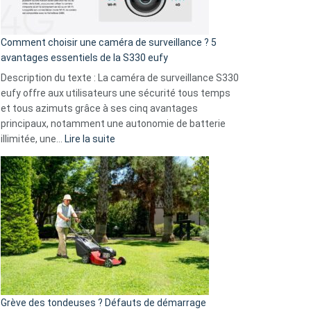
fuite
de
16
Comment choisir une caméra de surveillance ? 5
milliards
avantages essentiels de la S330 eufy
de
Description du texte : La caméra de surveillance S330
données
eufy offre aux utilisateurs une sécurité tous temps
menace
et tous azimuts grâce à ses cinq avantages
Facebook,
principaux, notamment une autonomie de batterie
Telegram
:
illimitée, une…
Lire la suite
et
Comment
GitHub
choisir
une
caméra
de
surveillance
?
5
avantages
essentiels
Grève des tondeuses ? Défauts de démarrage
de