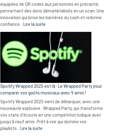
équipées de QR codes aux personnes en précarité,
permettant des dons dématérialisés en un scan. Une
innovation qui brise les barrières du cash et redonne
:
confiance…
Lire la suite
Fini
l’excuse
«
je
n’ai
pas
de
cash
»
Spotify Wrapped 2025 est là : Le Wrapped Party pour
:
comparer vos goûts musicaux avec 9 amis !
comment
Spotify Wrapped 2025 vient de débarquer, avec une
Solly
nouveauté explosive : Wrapped Party, qui transforme
change
vos stats d’écoute en une compétition ludique avec
la
jusqu’à neuf amis. Prêt à voir qui domine vos
vie
:
playlists…
Lire la suite
des
Spotify