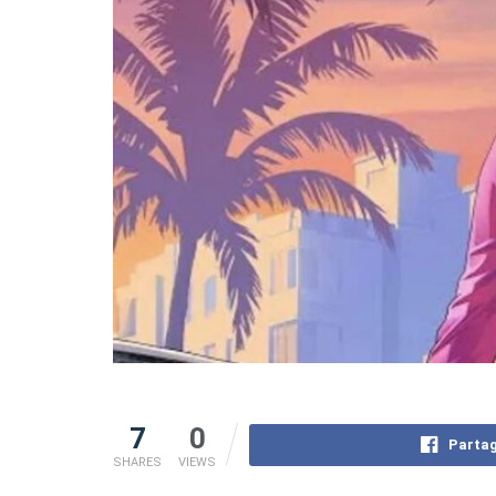
7
0
Partag
SHARES
VIEWS