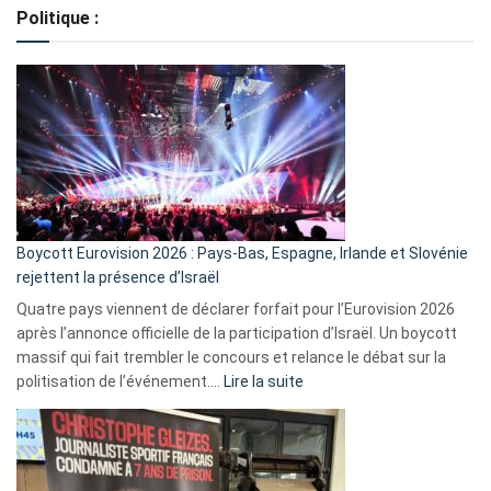
de
Politique :
crédits,
comment
ça
marche
?
Boycott Eurovision 2026 : Pays-Bas, Espagne, Irlande et Slovénie
rejettent la présence d’Israël
Quatre pays viennent de déclarer forfait pour l’Eurovision 2026
après l’annonce officielle de la participation d’Israël. Un boycott
massif qui fait trembler le concours et relance le débat sur la
:
politisation de l’événement.…
Lire la suite
Boycott
Eurovision
2026
: