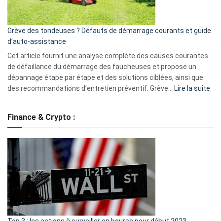
5
avantages
essentiels
Grève des tondeuses ? Défauts de démarrage courants et guide
de
d’auto-assistance
la
S330
Cet article fournit une analyse complète des causes courantes
eufy
de défaillance du démarrage des faucheuses et propose un
dépannage étape par étape et des solutions ciblées, ainsi que
:
des recommandations d’entretien préventif. Grève…
Lire la suite
Grè
de
Finance & Crypto :
to
?
Déf
de
dé
cou
et
gui
d’a
ass