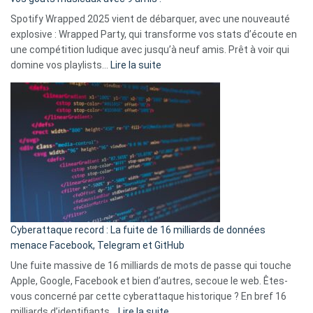
comment
Spotify Wrapped 2025 vient de débarquer, avec une nouveauté
Solly
explosive : Wrapped Party, qui transforme vos stats d’écoute en
change
une compétition ludique avec jusqu’à neuf amis. Prêt à voir qui
la
:
domine vos playlists…
Lire la suite
vie
Spotify
des
Wrapped
sans-
2025
abri
est
en
là
3
:
secondes
Le
Wrapped
Party
pour
Cyberattaque record : La fuite de 16 milliards de données
comparer
menace Facebook, Telegram et GitHub
vos
goûts
Une fuite massive de 16 milliards de mots de passe qui touche
musicaux
Apple, Google, Facebook et bien d’autres, secoue le web. Êtes-
avec
vous concerné par cette cyberattaque historique ? En bref 16
9
:
milliards d’identifiants…
Lire la suite