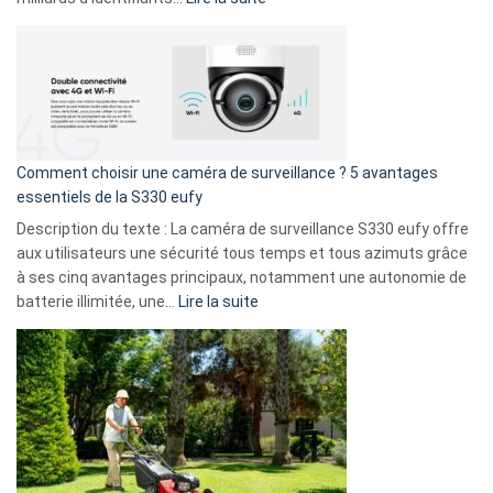
amis
Cyberattaque
!
record
:
La
fuite
de
16
Comment choisir une caméra de surveillance ? 5 avantages
milliards
essentiels de la S330 eufy
de
Description du texte : La caméra de surveillance S330 eufy offre
données
aux utilisateurs une sécurité tous temps et tous azimuts grâce
menace
à ses cinq avantages principaux, notamment une autonomie de
Facebook,
:
batterie illimitée, une…
Lire la suite
Telegram
Comment
et
choisir
GitHub
une
caméra
de
surveillance
?