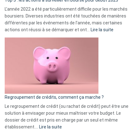
Top 3 : les actions à surveiller en bourse pour début 2023
L’année 2022 a été particulièrement difficile pour les marchés
boursiers. Diverses industries ont été touchées de manières
différentes par les événements de l’année, mais certaines
:
actions ont réussi à se démarquer et ont…
Lire la suite
Top
3
:
les
actions
à
surveiller
en
bourse
Regroupement de crédits, comment ça marche ?
pour
début
Le regroupement de crédit (ou rachat de crédit) peut être une
2023
solution à envisager pour mieux maîtriser votre budget. Le
dossier de crédit est pris en charge par un seul et même
:
établissement.…
Lire la suite
Regroupement