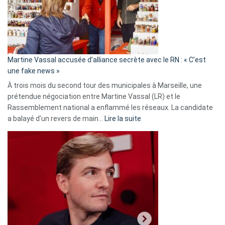
ans
de
prison
confirmés
en
Martine Vassal accusée d’alliance secrète avec le RN : « C’est
Algérie
une fake news »
À trois mois du second tour des municipales à Marseille, une
prétendue négociation entre Martine Vassal (LR) et le
Rassemblement national a enflammé les réseaux. La candidate
:
a balayé d’un revers de main…
Lire la suite
Martine
Vassal
accusée
d’alliance
secrète
avec
le
RN
: