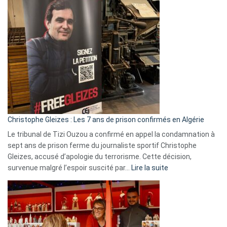
Pays-
Bas,
Espagne,
Irlande
et
Slovénie
rejettent
la
présence
d’Israël
Christophe Gleizes : Les 7 ans de prison confirmés en Algérie
Le tribunal de Tizi Ouzou a confirmé en appel la condamnation à
sept ans de prison ferme du journaliste sportif Christophe
Gleizes, accusé d’apologie du terrorisme. Cette décision,
:
survenue malgré l’espoir suscité par…
Lire la suite
Christophe
Gleizes
:
Les
7