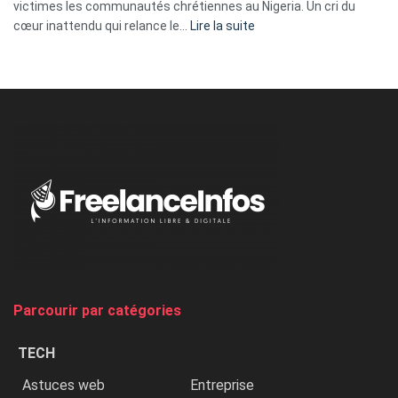
victimes les communautés chrétiennes au Nigeria. Un cri du
:
cœur inattendu qui relance le…
Lire la suite
Nicki
Minaj
à
l’ONU
dénonce
:
«
Au
Nigeria,
on
chasse
et
on
tue
Parcourir par catégories
les
chrétiens
TECH
»
Astuces web
Entreprise