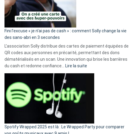
Fini l’excuse « je n’ai pas de cash » : comment Solly change la vie
des sans-abri en 3 secondes
L’association Solly distribue des cartes de paiement équipées de
QR codes aux personnes en précarité, permettant des dons
dématérialisés en un scan. Une innovation qui brise les barrières
:
du cash et redonne confiance…
Lire la suite
Fini
l’excuse
«
je
n’ai
pas
de
cash
»
Spotify Wrapped 2025 est là : Le Wrapped Party pour comparer
:
vos goûts musicaux avec 9 amis !