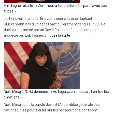
«
Erik Tegnér exulte : « Zemmour a tout défoncé, il parle avec ses
C’est
tripes »
une
Le 18 novembre 2025, Éric Zemmour a laminé Raphaël
fake
Glucksmann lors d’un débat particulièrement tendu sur LCI, Ce
news
duel verbal, animé par un David Pujadas dépassé, est bien
»
:
apprécié par Erik Tegnér. En…
Lire la suite
Erik
Tegnér
exulte
:
« Zemmour
a
tout
défoncé,
il
parle
Nicki Minaj à l’ONU dénonce : « Au Nigeria, on chasse et on tue les
avec
chrétiens »
ses
Nicki Minaj a pris la parole devant l’Assemblée générale des
tripes »
Nations Unies pour alerter sur les persécutions dont sont