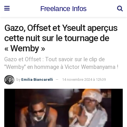
Freelance Infos
Gazo, Offset et Yseult aperçus
cette nuit sur le tournage de
« Wemby »
Gazo et Offset : Tout savoir sur le clip de
"Wemby" en hommage à Victor Wembanyama !
by
Emilia Biancarelli
14 novembre 2024 à 12h39