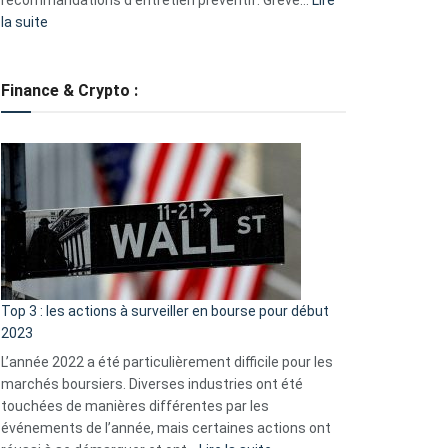
:
la suite
Grève
des
tondeuses
Finance & Crypto :
?
Défauts
de
démarrage
courants
et
guide
d’auto-
assistance
Top 3 : les actions à surveiller en bourse pour début
2023
L’année 2022 a été particulièrement difficile pour les
marchés boursiers. Diverses industries ont été
touchées de manières différentes par les
événements de l’année, mais certaines actions ont