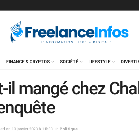
FINANCE & CRYPTOS
SOCIÉTÉ
LIFESTYLE
DIVERT
-t-il mangé chez Ch
’enquête
ted on 10 janvier 2023 à 11h33
in
Politique