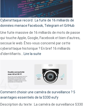
Le
Wrapped
Party
pour
Cyberattaque record : La fuite de 16 milliards de
comparer
données menace Facebook, Telegram et GitHub
vos
goûts
Une fuite massive de 16 milliards de mots de passe
musicaux
qui touche Apple, Google, Facebook et bien d’autres,
avec
secoue le web. Êtes-vous concerné par cette
9
cyberattaque historique ? En bref 16 milliards
amis
:
d’identifiants…
Lire la suite
!
Cyberattaque
record
:
La
fuite
de
16
Comment choisir une caméra de surveillance ? 5
milliards
avantages essentiels de la S330 eufy
de
Description du texte : La caméra de surveillance S330
données