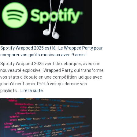
«
je
n’ai
pas
de
cash
»
Spotify Wrapped 2025 est là : Le Wrapped Party pour
:
comparer vos goûts musicaux avec 9 amis !
comment
Spotify Wrapped 2025 vient de débarquer, avec une
Solly
nouveauté explosive : Wrapped Party, qui transforme
change
vos stats d’écoute en une compétition ludique avec
la
jusqu’à neuf amis. Prêt à voir qui domine vos
vie
:
playlists…
Lire la suite
des
Spotify
sans-
Wrapped
abri
2025
en
est
3
là
secondes
: