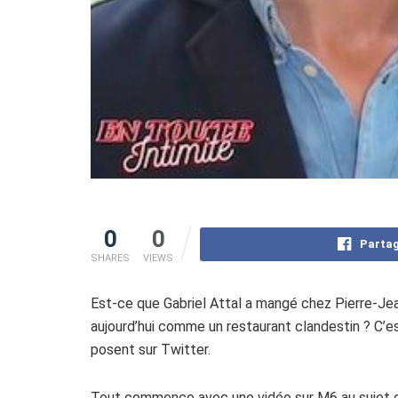
0
0
Partag
SHARES
VIEWS
Est-ce que Gabriel Attal a mangé chez Pierre-Jea
aujourd’hui comme un restaurant clandestin ? C’es
posent sur Twitter.
Tout commence avec une vidéo sur M6 au sujet des