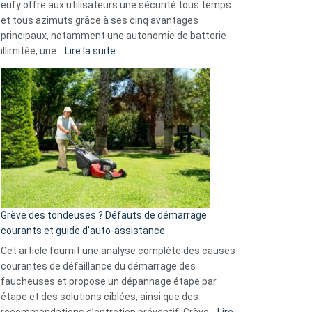
eufy offre aux utilisateurs une sécurité tous temps
menace
et tous azimuts grâce à ses cinq avantages
Facebook,
principaux, notamment une autonomie de batterie
Telegram
:
illimitée, une…
Lire la suite
et
Comment
GitHub
choisir
une
caméra
de
surveillance
?
5
avantages
essentiels
Grève des tondeuses ? Défauts de démarrage
de
courants et guide d’auto-assistance
la
S330
Cet article fournit une analyse complète des causes
eufy
courantes de défaillance du démarrage des
faucheuses et propose un dépannage étape par
étape et des solutions ciblées, ainsi que des
recommandations d’entretien préventif. Grève…
Lire