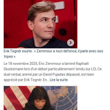
Vassal
accusée
d’alliance
secrète
avec
le
RN
:
«
Erik Tegnér exulte : « Zemmour a tout défoncé, il parle avec ses
C’est
tripes »
une
Le 18 novembre 2025, Éric Zemmour a laminé Raphaël
fake
Glucksmann lors d’un débat particulièrement tendu sur LCI, Ce
news
duel verbal, animé par un David Pujadas dépassé, est bien
»
:
apprécié par Erik Tegnér. En…
Lire la suite
Erik
Tegnér
exulte
:
« Zemmour