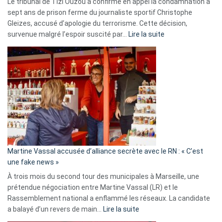
Le tribunal de Tizi Ouzou a confirmé en appel la condamnation à
sept ans de prison ferme du journaliste sportif Christophe
Gleizes, accusé d’apologie du terrorisme. Cette décision,
:
survenue malgré l’espoir suscité par…
Lire la suite
Christophe
Gleizes
:
Les
7
ans
de
prison
confirmés
en
Martine Vassal accusée d’alliance secrète avec le RN : « C’est
Algérie
une fake news »
À trois mois du second tour des municipales à Marseille, une
prétendue négociation entre Martine Vassal (LR) et le
Rassemblement national a enflammé les réseaux. La candidate
:
a balayé d’un revers de main…
Lire la suite
Martine