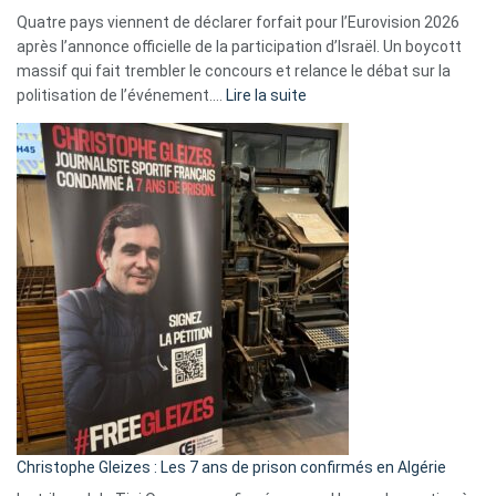
Quatre pays viennent de déclarer forfait pour l’Eurovision 2026
après l’annonce officielle de la participation d’Israël. Un boycott
massif qui fait trembler le concours et relance le débat sur la
:
politisation de l’événement.…
Lire la suite
Boycott
Eurovision
2026
:
Pays-
Bas,
Espagne,
Irlande
et
Slovénie
rejettent
la
présence
d’Israël
Christophe Gleizes : Les 7 ans de prison confirmés en Algérie