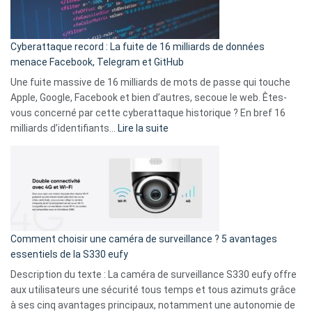
Wrapped
Party
pour
Cyberattaque record : La fuite de 16 milliards de données
comparer
menace Facebook, Telegram et GitHub
vos
goûts
Une fuite massive de 16 milliards de mots de passe qui touche
musicaux
Apple, Google, Facebook et bien d’autres, secoue le web. Êtes-
avec
vous concerné par cette cyberattaque historique ? En bref 16
9
:
milliards d’identifiants…
Lire la suite
amis
Cyberattaque
!
record
:
La
fuite
de
16
Comment choisir une caméra de surveillance ? 5 avantages
milliards
essentiels de la S330 eufy
de
Description du texte : La caméra de surveillance S330 eufy offre
données
aux utilisateurs une sécurité tous temps et tous azimuts grâce
menace
à ses cinq avantages principaux, notamment une autonomie de
Facebook,