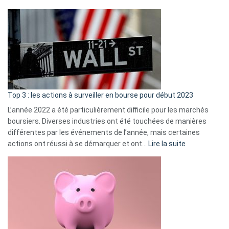
?
Déf
de
dé
cou
et
gui
d’a
ass
Top 3 : les actions à surveiller en bourse pour début 2023
L’année 2022 a été particulièrement difficile pour les marchés
boursiers. Diverses industries ont été touchées de manières
différentes par les événements de l’année, mais certaines
:
actions ont réussi à se démarquer et ont…
Lire la suite
Top
3
:
les
actions
à
surveiller