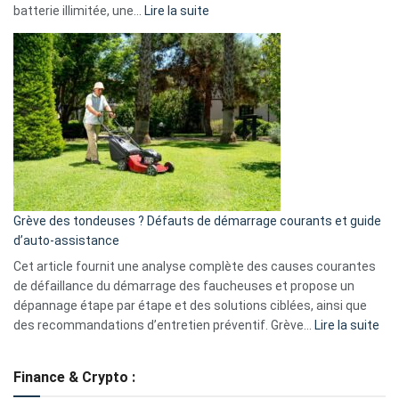
:
batterie illimitée, une…
Lire la suite
Telegram
Comment
et
choisir
GitHub
une
caméra
de
surveillance
?
5
avantages
essentiels
Grève des tondeuses ? Défauts de démarrage courants et guide
de
d’auto-assistance
la
S330
Cet article fournit une analyse complète des causes courantes
eufy
de défaillance du démarrage des faucheuses et propose un
dépannage étape par étape et des solutions ciblées, ainsi que
:
des recommandations d’entretien préventif. Grève…
Lire la suite
Grè
de
Finance & Crypto :
to