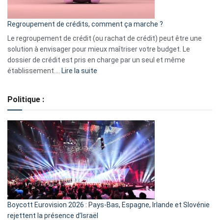
en
bourse
Regroupement de crédits, comment ça marche ?
pour
début
Le regroupement de crédit (ou rachat de crédit) peut être une
2023
solution à envisager pour mieux maîtriser votre budget. Le
dossier de crédit est pris en charge par un seul et même
:
établissement.…
Lire la suite
Regroupement
de
Politique :
crédits,
comment
ça
marche
?
Boycott Eurovision 2026 : Pays-Bas, Espagne, Irlande et Slovénie
rejettent la présence d’Israël