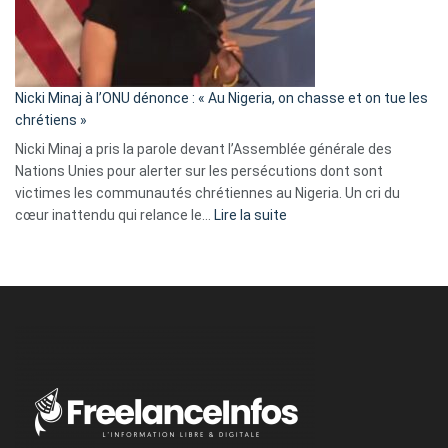
a
tout
défoncé,
il
parle
Nicki Minaj à l’ONU dénonce : « Au Nigeria, on chasse et on tue les
avec
chrétiens »
ses
Nicki Minaj a pris la parole devant l’Assemblée générale des
tripes »
Nations Unies pour alerter sur les persécutions dont sont
victimes les communautés chrétiennes au Nigeria. Un cri du
:
cœur inattendu qui relance le…
Lire la suite
Nicki
Minaj
à
l’ONU
dénonce
:
«
Au
Nigeria,
on