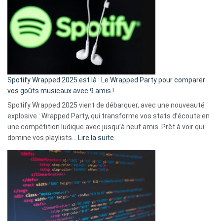
l’excuse
«
je
n’ai
pas
de
cash
»
Spotify Wrapped 2025 est là : Le Wrapped Party pour comparer
:
vos goûts musicaux avec 9 amis !
comment
Spotify Wrapped 2025 vient de débarquer, avec une nouveauté
Solly
explosive : Wrapped Party, qui transforme vos stats d’écoute en
change
une compétition ludique avec jusqu’à neuf amis. Prêt à voir qui
la
:
domine vos playlists…
Lire la suite
vie
Spotify
des
Wrapped
sans-
2025
abri
est
en
là
3
:
secondes
Le