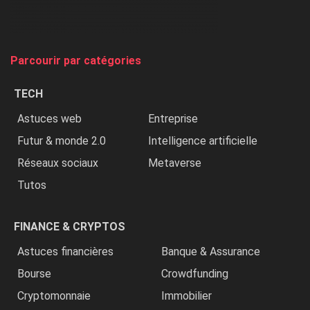
chasse
et
on
tue
Parcourir par catégories
les
chrétiens
TECH
»
Astuces web
Entreprise
Futur & monde 2.0
Intelligence artificielle
Réseaux sociaux
Metaverse
Tutos
FINANCE & CRYPTOS
Astuces financières
Banque & Assurance
Bourse
Crowdfunding
Cryptomonnaie
Immobilier