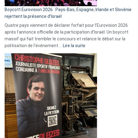
Boycott Eurovision 2026 : Pays-Bas, Espagne, Irlande et Slovénie
rejettent la présence d’Israël
Quatre pays viennent de déclarer forfait pour l’Eurovision 2026
après l’annonce officielle de la participation d’Israël. Un boycott
massif qui fait trembler le concours et relance le débat sur la
:
politisation de l’événement.…
Lire la suite
Boycott
Eurovision
2026
:
Pays-
Bas,
Espagne,
Irlande
et
Slovénie
rejettent
la
présence