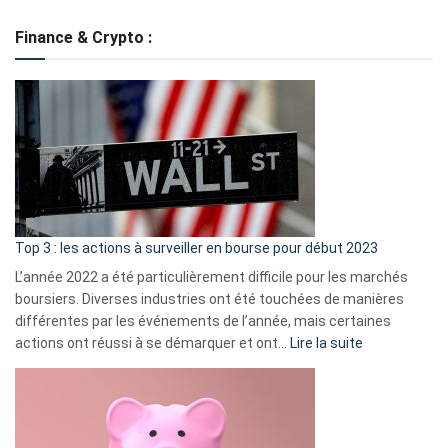
de
Finance & Crypto :
to
?
Déf
de
dé
cou
et
gui
d’a
ass
Top 3 : les actions à surveiller en bourse pour début 2023
L’année 2022 a été particulièrement difficile pour les marchés
boursiers. Diverses industries ont été touchées de manières
différentes par les événements de l’année, mais certaines
:
actions ont réussi à se démarquer et ont…
Lire la suite
Top
3
:
les