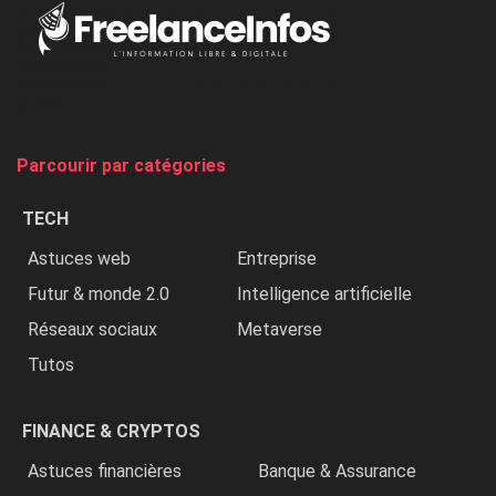
Au
Nigeria,
on
chasse
et
on
tue
Parcourir par catégories
les
chrétiens
TECH
»
Astuces web
Entreprise
Futur & monde 2.0
Intelligence artificielle
Réseaux sociaux
Metaverse
Tutos
FINANCE & CRYPTOS
Astuces financières
Banque & Assurance