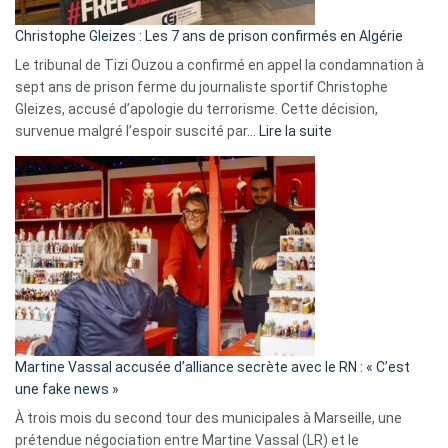
d’Israël
Christophe Gleizes : Les 7 ans de prison confirmés en Algérie
Le tribunal de Tizi Ouzou a confirmé en appel la condamnation à
sept ans de prison ferme du journaliste sportif Christophe
Gleizes, accusé d’apologie du terrorisme. Cette décision,
:
survenue malgré l’espoir suscité par…
Lire la suite
Christophe
Gleizes
:
Les
7
ans
de
prison
confirmés
en
Martine Vassal accusée d’alliance secrète avec le RN : « C’est
Algérie
une fake news »
À trois mois du second tour des municipales à Marseille, une
prétendue négociation entre Martine Vassal (LR) et le