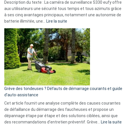
Description du texte : La caméra de surveillance S330 eufy offre
données
aux utilisateurs une sécurité tous temps et tous azimuts grâce
menace
à ses cinq avantages principaux, notamment une autonomie de
Facebook,
:
batterie illimitée, une…
Lire la suite
Telegram
Comment
et
choisir
GitHub
une
caméra
de
surveillance
?
5
avantages
essentiels
Grève des tondeuses ? Défauts de démarrage courants et guide
de
d’auto-assistance
la
S330
Cet article fournit une analyse complète des causes courantes
eufy
de défaillance du démarrage des faucheuses et propose un
dépannage étape par étape et des solutions ciblées, ainsi que
:
des recommandations d’entretien préventif. Grève…
Lire la suite
Grè