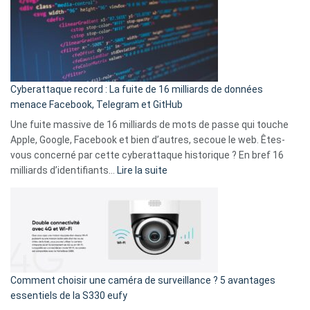
là
3
:
secondes
Le
Wrapped
Party
pour
Cyberattaque record : La fuite de 16 milliards de données
comparer
menace Facebook, Telegram et GitHub
vos
goûts
Une fuite massive de 16 milliards de mots de passe qui touche
musicaux
Apple, Google, Facebook et bien d’autres, secoue le web. Êtes-
avec
vous concerné par cette cyberattaque historique ? En bref 16
9
:
milliards d’identifiants…
Lire la suite
amis
Cyberattaque
!
record
:
La
fuite
de
16
Comment choisir une caméra de surveillance ? 5 avantages
milliards
essentiels de la S330 eufy
de