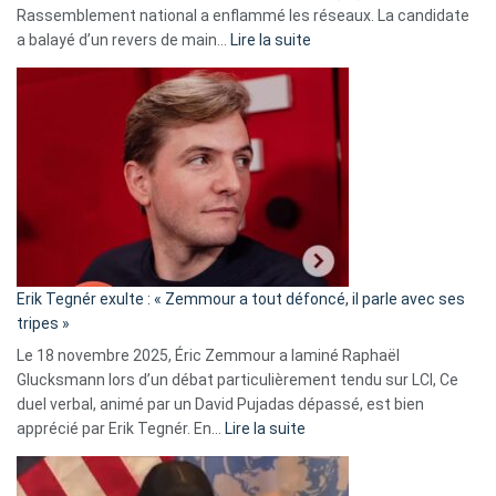
Rassemblement national a enflammé les réseaux. La candidate
:
a balayé d’un revers de main…
Lire la suite
Martine
Vassal
accusée
d’alliance
secrète
avec
le
RN
:
«
Erik Tegnér exulte : « Zemmour a tout défoncé, il parle avec ses
C’est
tripes »
une
Le 18 novembre 2025, Éric Zemmour a laminé Raphaël
fake
Glucksmann lors d’un débat particulièrement tendu sur LCI, Ce
news
duel verbal, animé par un David Pujadas dépassé, est bien
»
:
apprécié par Erik Tegnér. En…
Lire la suite
Erik
Tegnér