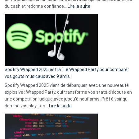
:
du cash et redonne confiance…
Lire la suite
Fini
l’excuse
«
je
n’ai
pas
de
cash
»
Spotify Wrapped 2025 est là : Le Wrapped Party pour comparer
:
vos goûts musicaux avec 9 amis !
comment
Spotify Wrapped 2025 vient de débarquer, avec une nouveauté
Solly
explosive : Wrapped Party, qui transforme vos stats d’écoute en
change
une compétition ludique avec jusqu’à neuf amis. Prêt à voir qui
la
:
domine vos playlists…
Lire la suite
vie
Spotify
des
Wrapped
sans-
2025
abri
est
en