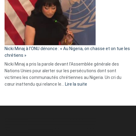
exulte
:
« Zemmour
a
tout
défoncé,
il
parle
Nicki Minaj à l’ONU dénonce : « Au Nigeria, on chasse et on tue les
avec
chrétiens »
ses
Nicki Minaj a pris la parole devant l’Assemblée générale des
tripes »
Nations Unies pour alerter sur les persécutions dont sont
victimes les communautés chrétiennes au Nigeria. Un cri du
:
cœur inattendu qui relance le…
Lire la suite
Nicki
Minaj
à
l’ONU
dénonce
:
«