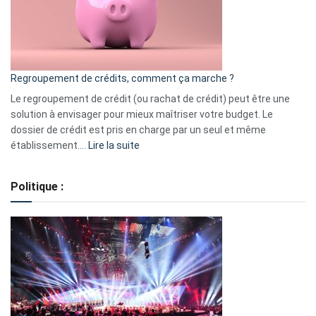
actions
à
surveiller
en
bourse
Regroupement de crédits, comment ça marche ?
pour
début
Le regroupement de crédit (ou rachat de crédit) peut être une
2023
solution à envisager pour mieux maîtriser votre budget. Le
dossier de crédit est pris en charge par un seul et même
:
établissement.…
Lire la suite
Regroupement
de
Politique :
crédits,
comment
ça
marche
?