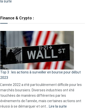
:
la suite
Grève
des
tondeuses
Finance & Crypto :
?
Défauts
de
démarrage
courants
et
guide
d’auto-
assistance
Top 3 : les actions à surveiller en bourse pour début
2023
L’année 2022 a été particulièrement difficile pour les
marchés boursiers. Diverses industries ont été
touchées de manières différentes par les
événements de l’année, mais certaines actions ont
:
réussi à se démarquer et ont…
Lire la suite