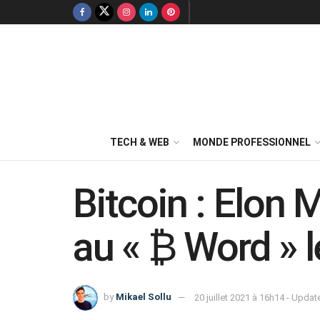
TECH & WEB
MONDE PROFESSIONNEL
Bitcoin : Elon
au « ₿ Word » 
by
Mikael Sollu
20 juillet 2021 à 16h14 - Upda