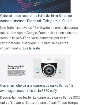
Wrapped
Party
pour
Cyberattaque record : La fuite de 16 milliards de
comparer
données menace Facebook, Telegram et GitHub
vos
goûts
Une fuite massive de 16 milliards de mots de passe
musicaux
qui touche Apple, Google, Facebook et bien d’autres,
avec
secoue le web. Êtes-vous concerné par cette
9
cyberattaque historique ? En bref 16 milliards
amis
:
d’identifiants…
Lire la suite
!
Cyberattaque
record
:
La
fuite
de
16
Comment choisir une caméra de surveillance ? 5
milliards
avantages essentiels de la S330 eufy
de
Description du texte : La caméra de surveillance S330
données
eufy offre aux utilisateurs une sécurité tous temps
menace