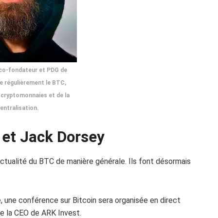
 co-fondateur et PDG de
de régulièrement le BTC,
es cryptomonnaies et de la
entralisation.
 et Jack Dorsey
’actualité du BTC de manière générale. Ils font désormais
 une conférence sur Bitcoin sera organisée en direct
ue la CEO de ARK Invest.