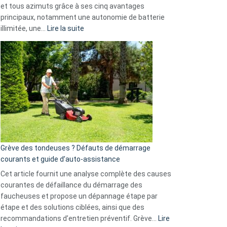
et tous azimuts grâce à ses cinq avantages
Facebook,
principaux, notamment une autonomie de batterie
Telegram
:
illimitée, une…
Lire la suite
et
Comment
GitHub
choisir
une
caméra
de
surveillance
?
5
avantages
essentiels
Grève des tondeuses ? Défauts de démarrage
de
courants et guide d’auto-assistance
la
S330
Cet article fournit une analyse complète des causes
eufy
courantes de défaillance du démarrage des
faucheuses et propose un dépannage étape par
étape et des solutions ciblées, ainsi que des
recommandations d’entretien préventif. Grève…
Lire