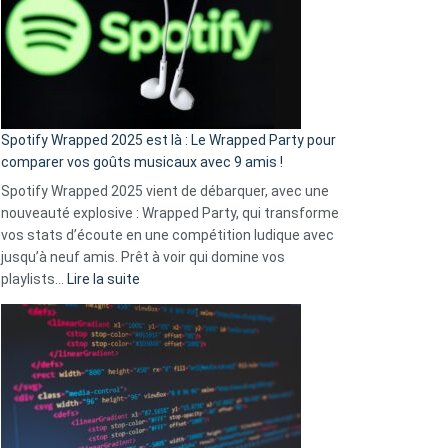
«
je
n’ai
pas
de
cash
»
Spotify Wrapped 2025 est là : Le Wrapped Party pour
:
comparer vos goûts musicaux avec 9 amis !
comment
Spotify Wrapped 2025 vient de débarquer, avec une
Solly
nouveauté explosive : Wrapped Party, qui transforme
change
vos stats d’écoute en une compétition ludique avec
la
jusqu’à neuf amis. Prêt à voir qui domine vos
vie
:
playlists…
Lire la suite
des
Spotify
sans-
Wrapped
abri
2025
en
est
3
là
secondes
:
Le