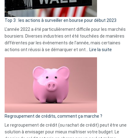
gui
d’a
ass
Top 3 : les actions à surveiller en bourse pour début 2023
L’année 2022 a été particulièrement difficile pour les marchés
boursiers. Diverses industries ont été touchées de manières
différentes par les événements de l’année, mais certaines
:
actions ont réussi à se démarquer et ont…
Lire la suite
Top
3
:
les
actions
à
surveiller
en
bourse
Regroupement de crédits, comment ça marche ?
pour
début
Le regroupement de crédit (ou rachat de crédit) peut être une
2023
solution à envisager pour mieux maîtriser votre budget. Le