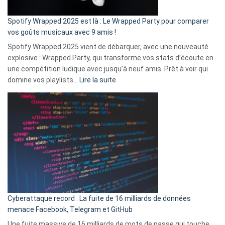
cash
»
Spotify Wrapped 2025 est là : Le Wrapped Party pour comparer
:
vos goûts musicaux avec 9 amis !
comment
Spotify Wrapped 2025 vient de débarquer, avec une nouveauté
Solly
explosive : Wrapped Party, qui transforme vos stats d’écoute en
change
une compétition ludique avec jusqu’à neuf amis. Prêt à voir qui
la
:
domine vos playlists…
Lire la suite
vie
Spotify
des
Wrapped
sans-
2025
abri
est
en
là
3
:
secondes
Le
Wrapped
Party
pour
Cyberattaque record : La fuite de 16 milliards de données
comparer
menace Facebook, Telegram et GitHub
vos
goûts
Une fuite massive de 16 milliards de mots de passe qui touche