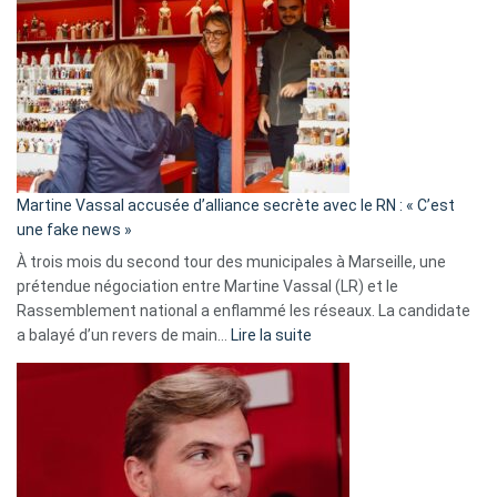
:
Les
7
ans
de
prison
confirmés
en
Martine Vassal accusée d’alliance secrète avec le RN : « C’est
Algérie
une fake news »
À trois mois du second tour des municipales à Marseille, une
prétendue négociation entre Martine Vassal (LR) et le
Rassemblement national a enflammé les réseaux. La candidate
:
a balayé d’un revers de main…
Lire la suite
Martine
Vassal
accusée
d’alliance
secrète
avec