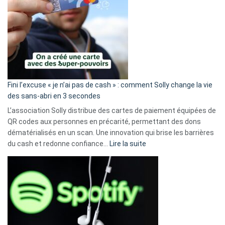
Fini l’excuse « je n’ai pas de cash » : comment Solly change la vie
des sans-abri en 3 secondes
L’association Solly distribue des cartes de paiement équipées de
QR codes aux personnes en précarité, permettant des dons
dématérialisés en un scan. Une innovation qui brise les barrières
:
du cash et redonne confiance…
Lire la suite
Fini
l’excuse
«
je
n’ai
pas
de