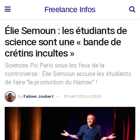
Freelance Infos
Élie Semoun : les étudiants de
science sont une « bande de
crétins incultes »
Sciences Po Paris sous les feux de la
controverse : Élie Semoun accuse les étudiants
de faire "la promotion du Hamas" !
by
Fabien Joubert
29 avril 2024 à 23h39