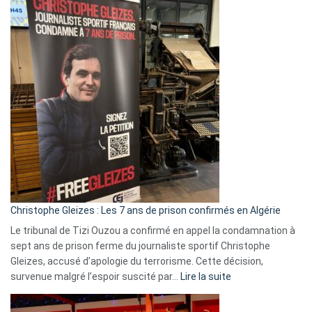
Eurovision
2026
:
Pays-
Bas,
Espagne,
Irlande
et
Slovénie
rejettent
la
présence
d’Israël
Christophe Gleizes : Les 7 ans de prison confirmés en Algérie
Le tribunal de Tizi Ouzou a confirmé en appel la condamnation à
sept ans de prison ferme du journaliste sportif Christophe
Gleizes, accusé d’apologie du terrorisme. Cette décision,
:
survenue malgré l’espoir suscité par…
Lire la suite
Christophe
Gleizes