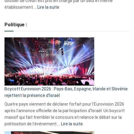
dossier de crédit est pris en charge par un seul et même
:
établissement.…
Lire la suite
Regroupement
de
Politique :
crédits,
comment
ça
marche
?
Boycott Eurovision 2026 : Pays-Bas, Espagne, Irlande et Slovénie
rejettent la présence d’Israël
Quatre pays viennent de déclarer forfait pour l’Eurovision 2026
après l’annonce officielle de la participation d’Israël. Un boycott
massif qui fait trembler le concours et relance le débat sur la
:
politisation de l’événement.…
Lire la suite
Boycott