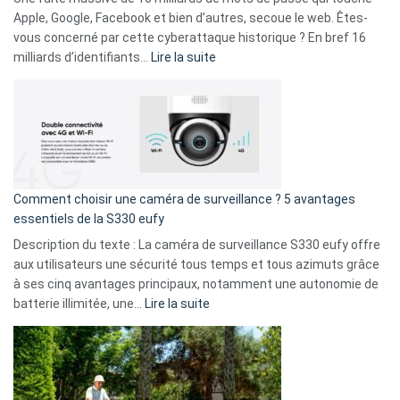
musicaux
Apple, Google, Facebook et bien d’autres, secoue le web. Êtes-
avec
vous concerné par cette cyberattaque historique ? En bref 16
9
:
milliards d’identifiants…
Lire la suite
amis
Cyberattaque
!
record
:
La
fuite
de
16
Comment choisir une caméra de surveillance ? 5 avantages
milliards
essentiels de la S330 eufy
de
Description du texte : La caméra de surveillance S330 eufy offre
données
aux utilisateurs une sécurité tous temps et tous azimuts grâce
menace
à ses cinq avantages principaux, notamment une autonomie de
Facebook,
:
batterie illimitée, une…
Lire la suite
Telegram
Comment
et
choisir
GitHub
une
caméra