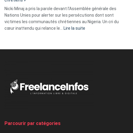
ses
Nicki Minaj a pris la parole devant l’Assemblée générale des
tripes »
Nations Unies pour alerter sur les persécutions dont sont
victimes les communautés chrétiennes au Nigeria. Un cri du
:
cœur inattendu qui relance le…
Lire la suite
Nicki
Minaj
à
l’ONU
dénonce
:
«
Au
Nigeria,
on
chasse
et
on
tue
Parcourir par catégories
les
chrétiens