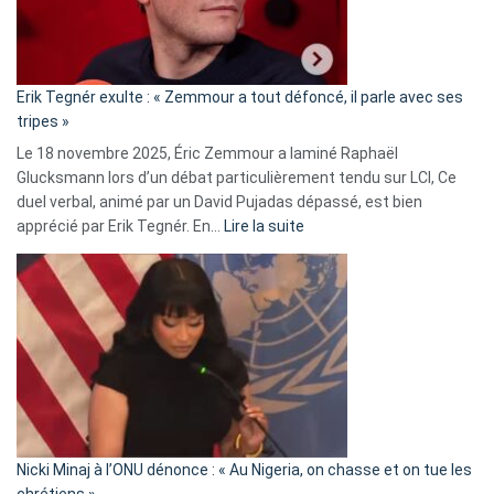
le
RN
:
«
Erik Tegnér exulte : « Zemmour a tout défoncé, il parle avec ses
C’est
tripes »
une
Le 18 novembre 2025, Éric Zemmour a laminé Raphaël
fake
Glucksmann lors d’un débat particulièrement tendu sur LCI, Ce
news
duel verbal, animé par un David Pujadas dépassé, est bien
»
:
apprécié par Erik Tegnér. En…
Lire la suite
Erik
Tegnér
exulte
:
« Zemmour
a
tout
défoncé,
il
parle
Nicki Minaj à l’ONU dénonce : « Au Nigeria, on chasse et on tue les
avec
chrétiens »