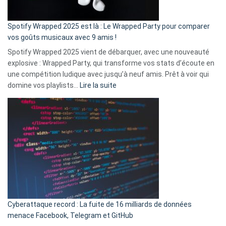
de
cash
»
Spotify Wrapped 2025 est là : Le Wrapped Party pour comparer
:
vos goûts musicaux avec 9 amis !
comment
Spotify Wrapped 2025 vient de débarquer, avec une nouveauté
Solly
explosive : Wrapped Party, qui transforme vos stats d’écoute en
change
une compétition ludique avec jusqu’à neuf amis. Prêt à voir qui
la
:
domine vos playlists…
Lire la suite
vie
Spotify
des
Wrapped
sans-
2025
abri
est
en
là
3
:
secondes
Le
Wrapped
Party
pour
Cyberattaque record : La fuite de 16 milliards de données
comparer
menace Facebook, Telegram et GitHub
vos