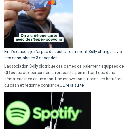
Fini l’excuse « je n’ai pas de cash » : comment Solly change la vie
des sans-abri en 3 secondes
L’association Solly distribue des cartes de paiement équipées de
QR codes aux personnes en précarité, permettant des dons
dématérialisés en un scan. Une innovation qui brise les barrières
:
du cash et redonne confiance…
Lire la suite
Fini
l’excuse
«
je
n’ai
pas