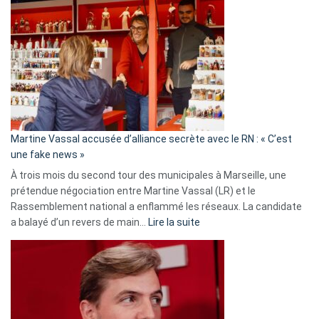
Gleizes
:
Les
7
ans
de
prison
confirmés
en
Martine Vassal accusée d’alliance secrète avec le RN : « C’est
Algérie
une fake news »
À trois mois du second tour des municipales à Marseille, une
prétendue négociation entre Martine Vassal (LR) et le
Rassemblement national a enflammé les réseaux. La candidate
:
a balayé d’un revers de main…
Lire la suite
Martine
Vassal
accusée
d’alliance
secrète
avec