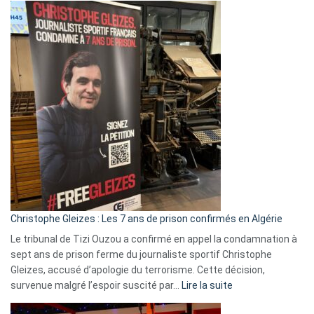
Eurovision
2026
:
Pays-
Bas,
Espagne,
Irlande
et
Slovénie
rejettent
la
présence
d’Israël
Christophe Gleizes : Les 7 ans de prison confirmés en Algérie
Le tribunal de Tizi Ouzou a confirmé en appel la condamnation à
sept ans de prison ferme du journaliste sportif Christophe
Gleizes, accusé d’apologie du terrorisme. Cette décision,
:
survenue malgré l’espoir suscité par…
Lire la suite
Christophe