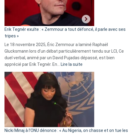
le
RN
:
«
Erik Tegnér exulte : « Zemmour a tout défoncé, il parle avec ses
C’est
tripes »
une
Le 18 novembre 2025, Éric Zemmour a laminé Raphaël
fake
Glucksmann lors d’un débat particulièrement tendu sur LCI, Ce
news
duel verbal, animé par un David Pujadas dépassé, est bien
»
:
apprécié par Erik Tegnér. En…
Lire la suite
Erik
Tegnér
exulte
:
« Zemmour
a
tout
défoncé,
il
parle
Nicki Minaj à l’ONU dénonce : « Au Nigeria, on chasse et on tue les