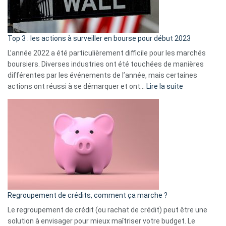
et
gui
d’a
ass
Top 3 : les actions à surveiller en bourse pour début 2023
L’année 2022 a été particulièrement difficile pour les marchés
boursiers. Diverses industries ont été touchées de manières
différentes par les événements de l’année, mais certaines
:
actions ont réussi à se démarquer et ont…
Lire la suite
Top
3
:
les
actions
à
surveiller
en
bourse
Regroupement de crédits, comment ça marche ?
pour
début
Le regroupement de crédit (ou rachat de crédit) peut être une
2023
solution à envisager pour mieux maîtriser votre budget. Le