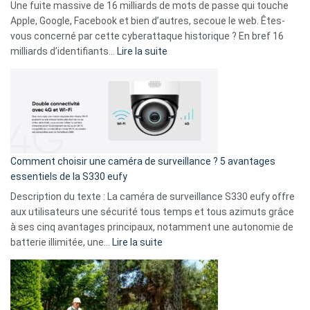
goûts
Une fuite massive de 16 milliards de mots de passe qui touche
musicaux
Apple, Google, Facebook et bien d’autres, secoue le web. Êtes-
avec
vous concerné par cette cyberattaque historique ? En bref 16
9
:
milliards d’identifiants…
Lire la suite
amis
Cyberattaque
!
record
:
La
fuite
de
16
Comment choisir une caméra de surveillance ? 5 avantages
milliards
essentiels de la S330 eufy
de
Description du texte : La caméra de surveillance S330 eufy offre
données
aux utilisateurs une sécurité tous temps et tous azimuts grâce
menace
à ses cinq avantages principaux, notamment une autonomie de
Facebook,
:
batterie illimitée, une…
Lire la suite
Telegram
Comment
et
choisir
GitHub
une
caméra