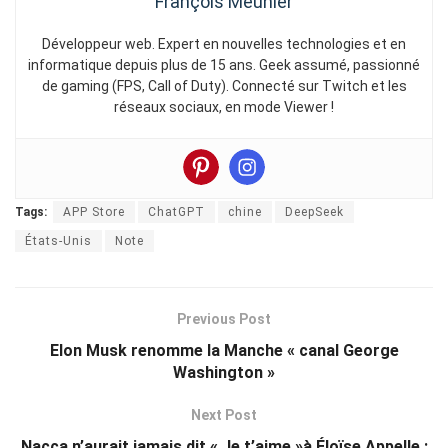
François Meunier
Développeur web. Expert en nouvelles technologies et en
informatique depuis plus de 15 ans. Geek assumé, passionné
de gaming (FPS, Call of Duty). Connecté sur Twitch et les
réseaux sociaux, en mode Viewer !
Tags:
APP Store
ChatGPT
chine
DeepSeek
États-Unis
Note
Previous Post
Elon Musk renomme la Manche « canal George
Washington »
Next Post
Nacca n’aurait jamais dit « Je t’aime »à Éloïse Appelle :