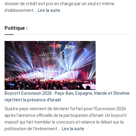
dossier de crédit est pris en charge par un seul et même
:
établissement.…
Lire la suite
Regroupement
de
Politique :
crédits,
comment
ça
marche
?
Boycott Eurovision 2026 : Pays-Bas, Espagne, Irlande et Slovénie
rejettent la présence d’Israël
Quatre pays viennent de déclarer forfait pour l’Eurovision 2026
après l’annonce officielle de la participation d’Israël. Un boycott
massif qui fait trembler le concours et relance le débat sur la
:
politisation de l’événement.…
Lire la suite
Boycott