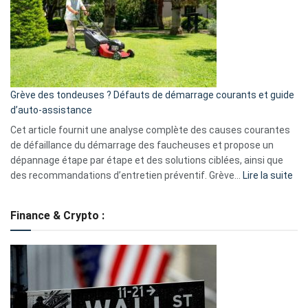
de
surveillance
?
5
avantages
essentiels
Grève des tondeuses ? Défauts de démarrage courants et guide
de
d’auto-assistance
la
S330
Cet article fournit une analyse complète des causes courantes
eufy
de défaillance du démarrage des faucheuses et propose un
dépannage étape par étape et des solutions ciblées, ainsi que
:
des recommandations d’entretien préventif. Grève…
Lire la suite
Grè
de
Finance & Crypto :
to
?
Déf
de
dé
cou