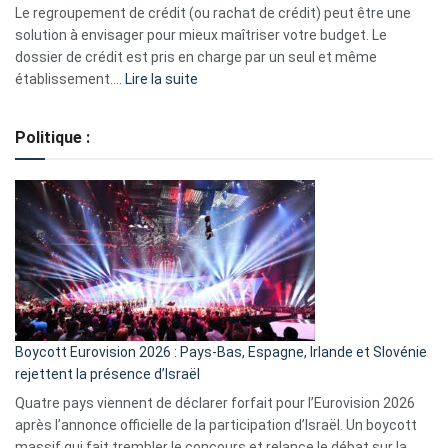
début
Le regroupement de crédit (ou rachat de crédit) peut être une
2023
solution à envisager pour mieux maîtriser votre budget. Le
dossier de crédit est pris en charge par un seul et même
:
établissement.…
Lire la suite
Regroupement
de
Politique :
crédits,
comment
ça
marche
?
Boycott Eurovision 2026 : Pays-Bas, Espagne, Irlande et Slovénie
rejettent la présence d’Israël
Quatre pays viennent de déclarer forfait pour l’Eurovision 2026
après l’annonce officielle de la participation d’Israël. Un boycott
massif qui fait trembler le concours et relance le débat sur la