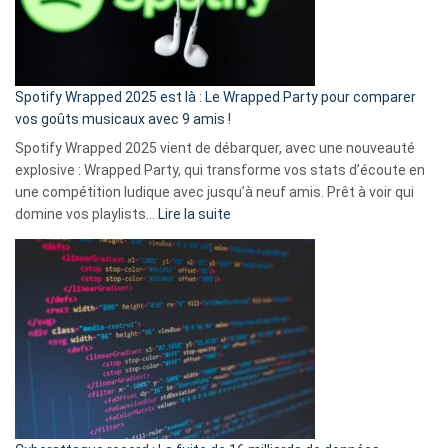
n’ai
pas
de
cash
»
Spotify Wrapped 2025 est là : Le Wrapped Party pour comparer
:
vos goûts musicaux avec 9 amis !
comment
Spotify Wrapped 2025 vient de débarquer, avec une nouveauté
Solly
explosive : Wrapped Party, qui transforme vos stats d’écoute en
change
une compétition ludique avec jusqu’à neuf amis. Prêt à voir qui
la
:
domine vos playlists…
Lire la suite
vie
Spotify
des
Wrapped
sans-
2025
abri
est
en
là
3
:
secondes
Le
Wrapped
Party
pour