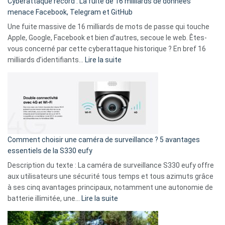
Cyberattaque record : La fuite de 16 milliards de données
comparer
menace Facebook, Telegram et GitHub
vos
goûts
Une fuite massive de 16 milliards de mots de passe qui touche
musicaux
Apple, Google, Facebook et bien d’autres, secoue le web. Êtes-
avec
vous concerné par cette cyberattaque historique ? En bref 16
9
:
milliards d’identifiants…
Lire la suite
amis
Cyberattaque
!
record
:
La
fuite
de
16
Comment choisir une caméra de surveillance ? 5 avantages
milliards
essentiels de la S330 eufy
de
Description du texte : La caméra de surveillance S330 eufy offre
données
aux utilisateurs une sécurité tous temps et tous azimuts grâce
menace
à ses cinq avantages principaux, notamment une autonomie de
Facebook,
:
batterie illimitée, une…
Lire la suite
Telegram
Comment
et
choisir