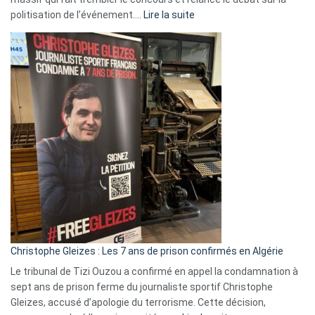
:
politisation de l’événement.…
Lire la suite
Boycott
Eurovision
2026
:
Pays-
Bas,
Espagne,
Irlande
et
Slovénie
rejettent
la
présence
d’Israël
Christophe Gleizes : Les 7 ans de prison confirmés en Algérie
Le tribunal de Tizi Ouzou a confirmé en appel la condamnation à
sept ans de prison ferme du journaliste sportif Christophe
Gleizes, accusé d’apologie du terrorisme. Cette décision,