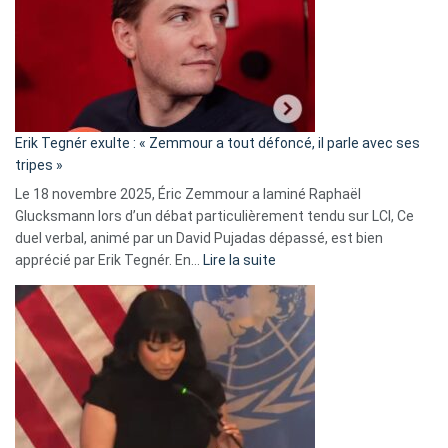
secrète
avec
le
RN
:
«
Erik Tegnér exulte : « Zemmour a tout défoncé, il parle avec ses
C’est
tripes »
une
Le 18 novembre 2025, Éric Zemmour a laminé Raphaël
fake
Glucksmann lors d’un débat particulièrement tendu sur LCI, Ce
news
duel verbal, animé par un David Pujadas dépassé, est bien
»
:
apprécié par Erik Tegnér. En…
Lire la suite
Erik
Tegnér
exulte
:
« Zemmour
a
tout
défoncé,