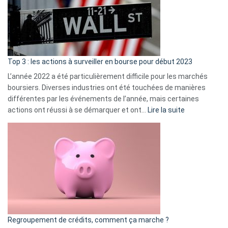
dé
cou
et
gui
d’a
ass
Top 3 : les actions à surveiller en bourse pour début 2023
L’année 2022 a été particulièrement difficile pour les marchés
boursiers. Diverses industries ont été touchées de manières
différentes par les événements de l’année, mais certaines
:
actions ont réussi à se démarquer et ont…
Lire la suite
Top
3
:
les
actions
à
surveiller
en
bourse
Regroupement de crédits, comment ça marche ?
pour