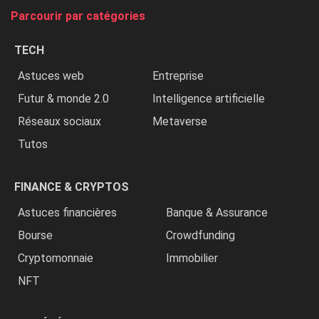
tue
Parcourir par catégories
les
chrétiens
TECH
»
Astuces web
Entreprise
Futur & monde 2.0
Intelligence artificielle
Réseaux sociaux
Metaverse
Tutos
FINANCE & CRYPTOS
Astuces financières
Banque & Assurance
Bourse
Crowdfunding
Cryptomonnaie
Immobilier
NFT