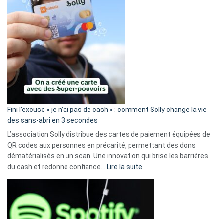
Fini l’excuse « je n’ai pas de cash » : comment Solly change la vie
des sans-abri en 3 secondes
L’association Solly distribue des cartes de paiement équipées de
QR codes aux personnes en précarité, permettant des dons
dématérialisés en un scan. Une innovation qui brise les barrières
:
du cash et redonne confiance…
Lire la suite
Fini
l’excuse
«
je