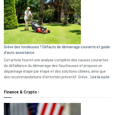
GitHub
une
caméra
de
surveillance
?
5
avantages
essentiels
Grève des tondeuses ? Défauts de démarrage courants et guide
de
d’auto-assistance
la
S330
Cet article fournit une analyse complète des causes courantes
eufy
de défaillance du démarrage des faucheuses et propose un
dépannage étape par étape et des solutions ciblées, ainsi que
:
des recommandations d’entretien préventif. Grève…
Lire la suite
Grè
de
Finance & Crypto :
to
?
Déf
de