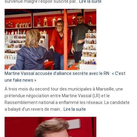
:
survenue malgré l’espoir suscité par…
Lire la suite
Christophe
Gleizes
:
Les
7
ans
de
prison
confirmés
en
Martine Vassal accusée d’alliance secrète avec le RN : « C’est
Algérie
une fake news »
À trois mois du second tour des municipales à Marseille, une
prétendue négociation entre Martine Vassal (LR) et le
Rassemblement national a enflammé les réseaux. La candidate
:
a balayé d’un revers de main…
Lire la suite
Martine
Vassal
accusée
d’alliance