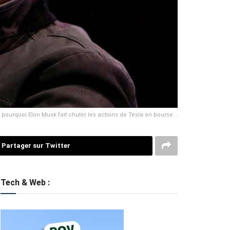
 pourquoi Elon Musk fait chuter les actions de Tesla en bourse...
Partager sur Twitter
Tech & Web :