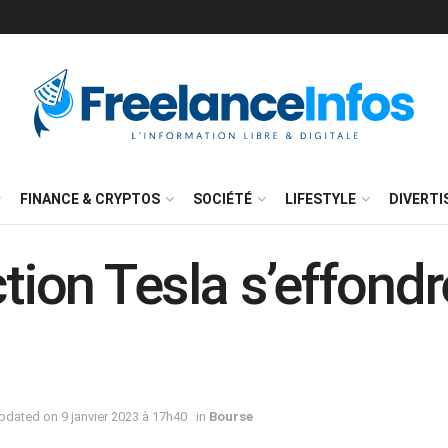
FINANCE & CRYPTOS
SOCIÉTÉ
LIFESTYLE
DIVERT
ction Tesla s’effond
dated on 9 janvier 2023 à 17h40
in
Bourse