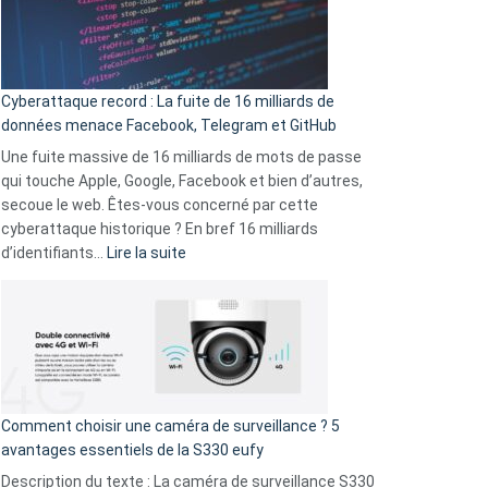
Le
Wrapped
Party
pour
Cyberattaque record : La fuite de 16 milliards de
comparer
données menace Facebook, Telegram et GitHub
vos
goûts
Une fuite massive de 16 milliards de mots de passe
musicaux
qui touche Apple, Google, Facebook et bien d’autres,
avec
secoue le web. Êtes-vous concerné par cette
9
cyberattaque historique ? En bref 16 milliards
amis
:
d’identifiants…
Lire la suite
!
Cyberattaque
record
:
La
fuite
de
16
Comment choisir une caméra de surveillance ? 5
milliards
avantages essentiels de la S330 eufy
de
Description du texte : La caméra de surveillance S330