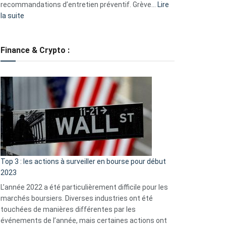
recommandations d’entretien préventif. Grève…
Lire
:
la suite
Grève
des
tondeuses
Finance & Crypto :
?
Défauts
de
démarrage
courants
et
guide
d’auto-
assistance
Top 3 : les actions à surveiller en bourse pour début
2023
L’année 2022 a été particulièrement difficile pour les
marchés boursiers. Diverses industries ont été
touchées de manières différentes par les
événements de l’année, mais certaines actions ont