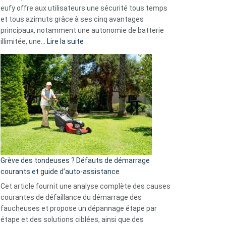
données
eufy offre aux utilisateurs une sécurité tous temps
menace
et tous azimuts grâce à ses cinq avantages
Facebook,
principaux, notamment une autonomie de batterie
Telegram
:
illimitée, une…
Lire la suite
et
Comment
GitHub
choisir
une
caméra
de
surveillance
?
5
avantages
essentiels
Grève des tondeuses ? Défauts de démarrage
de
courants et guide d’auto-assistance
la
S330
Cet article fournit une analyse complète des causes
eufy
courantes de défaillance du démarrage des
faucheuses et propose un dépannage étape par
étape et des solutions ciblées, ainsi que des