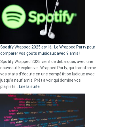
l’excuse
«
je
n’ai
pas
de
cash
»
Spotify Wrapped 2025 est là : Le Wrapped Party pour
:
comparer vos goûts musicaux avec 9 amis !
comment
Spotify Wrapped 2025 vient de débarquer, avec une
Solly
nouveauté explosive : Wrapped Party, qui transforme
change
vos stats d’écoute en une compétition ludique avec
la
jusqu’à neuf amis. Prêt à voir qui domine vos
vie
:
playlists…
Lire la suite
des
Spotify
sans-
Wrapped
abri
2025
en
est
3
là
secondes
: