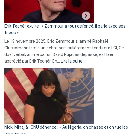
le
RN
:
«
Erik Tegnér exulte : « Zemmour a tout défoncé, il parle avec ses
C’est
tripes »
une
Le 18 novembre 2025, Éric Zemmour a laminé Raphaël
fake
Glucksmann lors d’un débat particulièrement tendu sur LCI, Ce
news
duel verbal, animé par un David Pujadas dépassé, est bien
»
:
apprécié par Erik Tegnér. En…
Lire la suite
Erik
Tegnér
exulte
:
« Zemmour
a
tout
défoncé,
il
parle
Nicki Minaj à l’ONU dénonce : « Au Nigeria, on chasse et on tue les
avec
chrétiens »