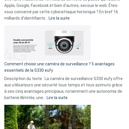
musicaux
Apple, Google, Facebook et bien d’autres, secoue le web. Êtes-
avec
vous concerné par cette cyberattaque historique ? En bref 16
9
:
milliards d’identifiants…
Lire la suite
amis
Cyberattaque
!
record
:
La
fuite
de
16
Comment choisir une caméra de surveillance ? 5 avantages
milliards
essentiels de la S330 eufy
de
Description du texte : La caméra de surveillance S330 eufy offre
données
aux utilisateurs une sécurité tous temps et tous azimuts grâce
menace
à ses cinq avantages principaux, notamment une autonomie de
Facebook,
:
batterie illimitée, une…
Lire la suite
Telegram
Comment
et
choisir
GitHub
une
caméra