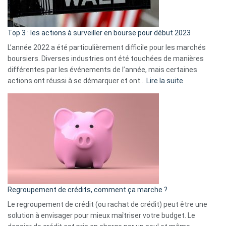
gui
d’a
ass
Top 3 : les actions à surveiller en bourse pour début 2023
L’année 2022 a été particulièrement difficile pour les marchés
boursiers. Diverses industries ont été touchées de manières
différentes par les événements de l’année, mais certaines
:
actions ont réussi à se démarquer et ont…
Lire la suite
Top
3
:
les
actions
à
surveiller
en
bourse
Regroupement de crédits, comment ça marche ?
pour
début
Le regroupement de crédit (ou rachat de crédit) peut être une
2023
solution à envisager pour mieux maîtriser votre budget. Le