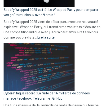
cash
»
Spotify Wrapped 2025 est là : Le Wrapped Party pour comparer
:
vos goûts musicaux avec 9 amis !
comment
Spotify Wrapped 2025 vient de débarquer, avec une nouveauté
Solly
explosive : Wrapped Party, qui transforme vos stats d’écoute en
change
une compétition ludique avec jusqu’à neuf amis. Prêt à voir qui
la
:
domine vos playlists…
Lire la suite
vie
Spotify
des
Wrapped
sans-
2025
abri
est
en
là
3
:
secondes
Le
Wrapped
Party
pour
Cyberattaque record : La fuite de 16 milliards de données
comparer
menace Facebook, Telegram et GitHub
vos
goûts
Une fuite massive de 16 milliards de mots de passe qui touche