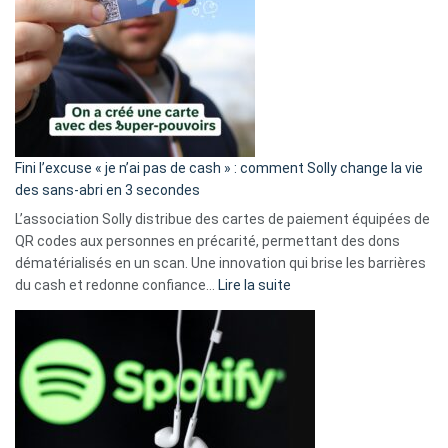
Fini l’excuse « je n’ai pas de cash » : comment Solly change la vie
des sans-abri en 3 secondes
L’association Solly distribue des cartes de paiement équipées de
QR codes aux personnes en précarité, permettant des dons
dématérialisés en un scan. Une innovation qui brise les barrières
:
du cash et redonne confiance…
Lire la suite
Fini
l’excuse
«
je
n’ai
pas
de