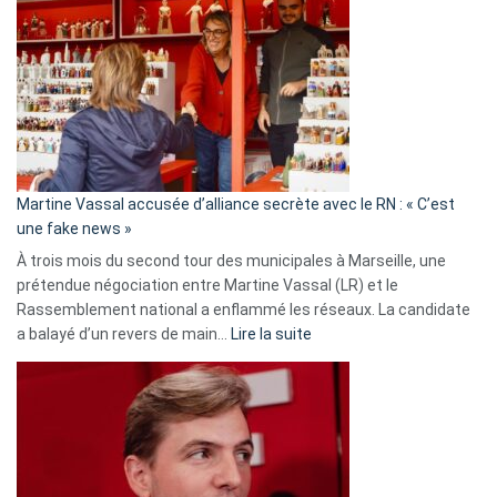
:
Les
7
ans
de
prison
confirmés
en
Martine Vassal accusée d’alliance secrète avec le RN : « C’est
Algérie
une fake news »
À trois mois du second tour des municipales à Marseille, une
prétendue négociation entre Martine Vassal (LR) et le
Rassemblement national a enflammé les réseaux. La candidate
:
a balayé d’un revers de main…
Lire la suite
Martine
Vassal
accusée
d’alliance
secrète
avec