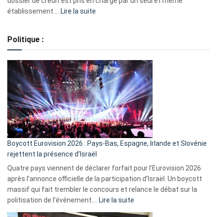
dossier de crédit est pris en charge par un seul et même
:
établissement.…
Lire la suite
Regroupement
de
Politique :
crédits,
comment
ça
marche
?
Boycott Eurovision 2026 : Pays-Bas, Espagne, Irlande et Slovénie
rejettent la présence d’Israël
Quatre pays viennent de déclarer forfait pour l’Eurovision 2026
après l’annonce officielle de la participation d’Israël. Un boycott
massif qui fait trembler le concours et relance le débat sur la
:
politisation de l’événement.…
Lire la suite
Boycott