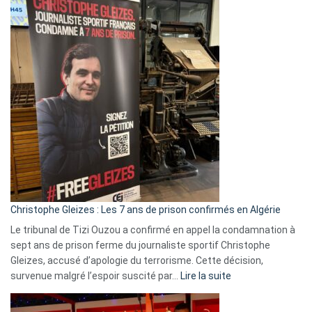
Eurovision
2026
:
Pays-
Bas,
Espagne,
Irlande
et
Slovénie
rejettent
la
présence
d’Israël
Christophe Gleizes : Les 7 ans de prison confirmés en Algérie
Le tribunal de Tizi Ouzou a confirmé en appel la condamnation à
sept ans de prison ferme du journaliste sportif Christophe
Gleizes, accusé d’apologie du terrorisme. Cette décision,
:
survenue malgré l’espoir suscité par…
Lire la suite
Christophe
Gleizes