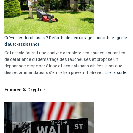
de
surveillance
?
5
avantages
essentiels
Grève des tondeuses ? Défauts de démarrage courants et guide
de
d’auto-assistance
la
S330
Cet article fournit une analyse complète des causes courantes
eufy
de défaillance du démarrage des faucheuses et propose un
dépannage étape par étape et des solutions ciblées, ainsi que
:
des recommandations d’entretien préventif. Grève…
Lire la suite
Grè
de
Finance & Crypto :
to
?
Déf
de
dé
cou
et