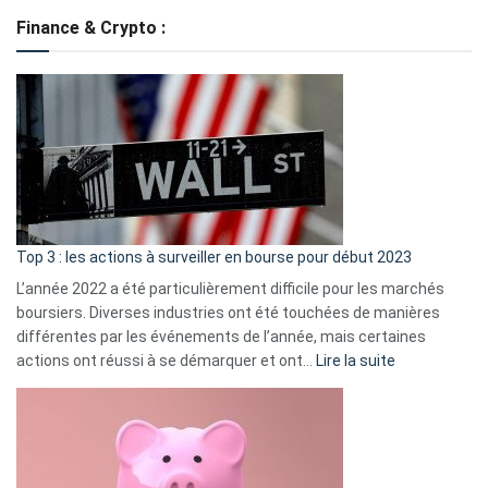
de
Finance & Crypto :
to
?
Déf
de
dé
cou
et
gui
d’a
ass
Top 3 : les actions à surveiller en bourse pour début 2023
L’année 2022 a été particulièrement difficile pour les marchés
boursiers. Diverses industries ont été touchées de manières
différentes par les événements de l’année, mais certaines
:
actions ont réussi à se démarquer et ont…
Lire la suite
Top
3
:
les
actions