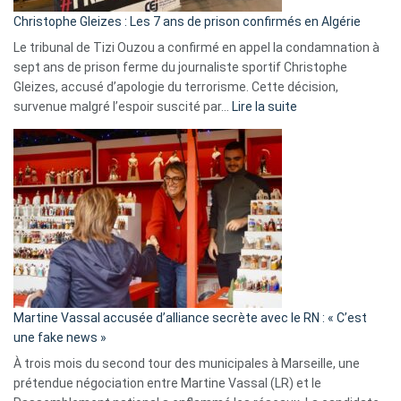
Christophe Gleizes : Les 7 ans de prison confirmés en Algérie
Le tribunal de Tizi Ouzou a confirmé en appel la condamnation à
sept ans de prison ferme du journaliste sportif Christophe
Gleizes, accusé d’apologie du terrorisme. Cette décision,
:
survenue malgré l’espoir suscité par…
Lire la suite
Christophe
Gleizes
:
Les
7
ans
de
prison
confirmés
en
Martine Vassal accusée d’alliance secrète avec le RN : « C’est
Algérie
une fake news »
À trois mois du second tour des municipales à Marseille, une
prétendue négociation entre Martine Vassal (LR) et le