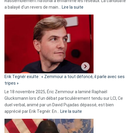
Rassemblement national a enflammé les réseaux. La candidate
:
a balayé d’un revers de main…
Lire la suite
Martine
Vassal
accusée
d’alliance
secrète
avec
le
RN
:
«
Erik Tegnér exulte : « Zemmour a tout défoncé, il parle avec ses
C’est
tripes »
une
Le 18 novembre 2025, Éric Zemmour a laminé Raphaël
fake
Glucksmann lors d’un débat particulièrement tendu sur LCI, Ce
news
duel verbal, animé par un David Pujadas dépassé, est bien
»
:
apprécié par Erik Tegnér. En…
Lire la suite
Erik
Tegnér
exulte