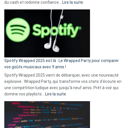
:
du cash et redonne confiance…
Lire la suite
Fini
l’excuse
«
je
n’ai
pas
de
cash
»
Spotify Wrapped 2025 est là : Le Wrapped Party pour comparer
:
vos goûts musicaux avec 9 amis !
comment
Spotify Wrapped 2025 vient de débarquer, avec une nouveauté
Solly
explosive : Wrapped Party, qui transforme vos stats d’écoute en
change
une compétition ludique avec jusqu’à neuf amis. Prêt à voir qui
la
:
domine vos playlists…
Lire la suite
vie
Spotify
des
Wrapped
sans-
2025
abri
est
en
là
3