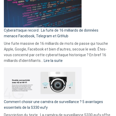
:
secondes
Le
Wrapped
Party
pour
Cyberattaque record : La fuite de 16 milliards de données
comparer
menace Facebook, Telegram et GitHub
vos
goûts
Une fuite massive de 16 milliards de mots de passe qui touche
musicaux
Apple, Google, Facebook et bien d’autres, secoue le web. Êtes-
avec
vous concerné par cette cyberattaque historique ? En bref 16
9
:
milliards d’identifiants…
Lire la suite
amis
Cyberattaque
!
record
:
La
fuite
de
16
Comment choisir une caméra de surveillance ? 5 avantages
milliards
essentiels de la S330 eufy
de
Description du texte : La caméra de surveillance S330 eufy offre