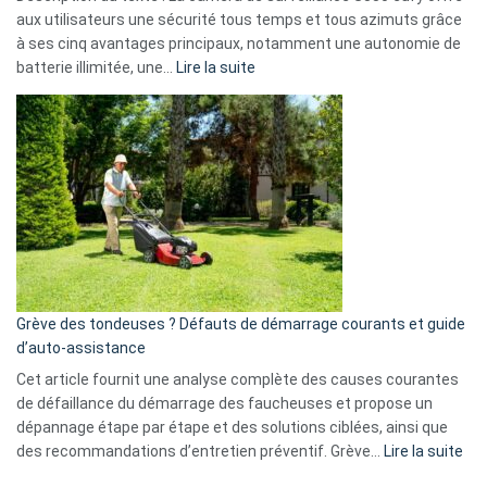
données
aux utilisateurs une sécurité tous temps et tous azimuts grâce
menace
à ses cinq avantages principaux, notamment une autonomie de
Facebook,
:
batterie illimitée, une…
Lire la suite
Telegram
Comment
et
choisir
GitHub
une
caméra
de
surveillance
?
5
avantages
essentiels
Grève des tondeuses ? Défauts de démarrage courants et guide
de
d’auto-assistance
la
S330
Cet article fournit une analyse complète des causes courantes
eufy
de défaillance du démarrage des faucheuses et propose un
dépannage étape par étape et des solutions ciblées, ainsi que
:
des recommandations d’entretien préventif. Grève…
Lire la suite
Grè