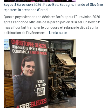
Boycott Eurovision 2026 : Pays-Bas, Espagne, Irlande et Slovénie
rejettent la présence d’Israël
Quatre pays viennent de déclarer forfait pour l’Eurovision 2026
après l’annonce officielle de la participation d’Israël. Un boycott
massif qui fait trembler le concours et relance le débat sur la
:
politisation de l’événement.…
Lire la suite
Boycott
Eurovision
2026
:
Pays-
Bas,
Espagne,
Irlande
et
Slovénie
rejettent
la
présence
d’Israël