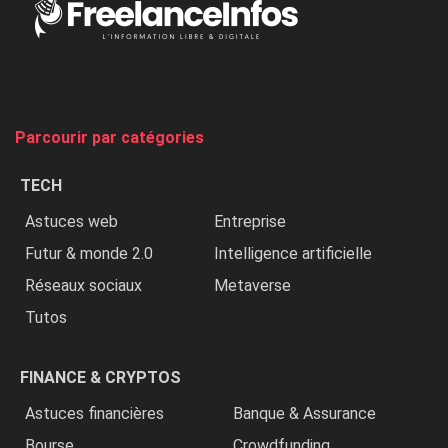
Nigeria,
on
chasse
et
on
tue
Parcourir par catégories
les
chrétiens
TECH
»
Astuces web
Entreprise
Futur & monde 2.0
Intelligence artificielle
Réseaux sociaux
Metaverse
Tutos
FINANCE & CRYPTOS
Astuces financières
Banque & Assurance
Bourse
Crowdfunding