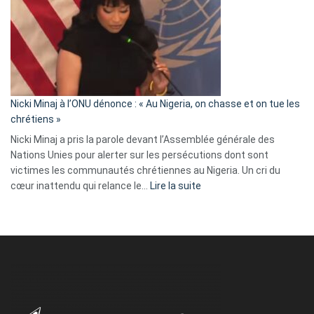
:
« Zemmour
a
tout
défoncé,
il
parle
Nicki Minaj à l’ONU dénonce : « Au Nigeria, on chasse et on tue les
avec
chrétiens »
ses
Nicki Minaj a pris la parole devant l’Assemblée générale des
tripes »
Nations Unies pour alerter sur les persécutions dont sont
victimes les communautés chrétiennes au Nigeria. Un cri du
:
cœur inattendu qui relance le…
Lire la suite
Nicki
Minaj
à
l’ONU
dénonce
:
«
Au