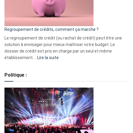
à
surveiller
en
bourse
Regroupement de crédits, comment ça marche ?
pour
début
Le regroupement de crédit (ou rachat de crédit) peut être une
2023
solution à envisager pour mieux maîtriser votre budget. Le
dossier de crédit est pris en charge par un seul et même
:
établissement.…
Lire la suite
Regroupement
de
Politique :
crédits,
comment
ça
marche
?