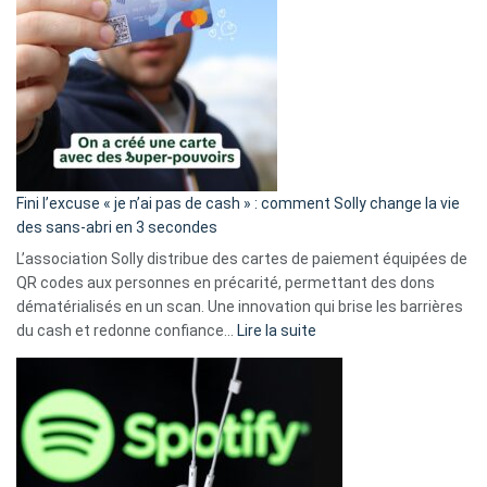
Fini l’excuse « je n’ai pas de cash » : comment Solly change la vie
des sans-abri en 3 secondes
L’association Solly distribue des cartes de paiement équipées de
QR codes aux personnes en précarité, permettant des dons
dématérialisés en un scan. Une innovation qui brise les barrières
:
du cash et redonne confiance…
Lire la suite
Fini
l’excuse
«
je
n’ai
pas