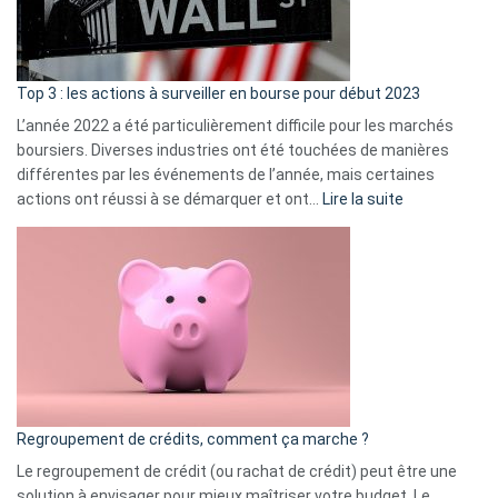
et
gui
d’a
ass
Top 3 : les actions à surveiller en bourse pour début 2023
L’année 2022 a été particulièrement difficile pour les marchés
boursiers. Diverses industries ont été touchées de manières
différentes par les événements de l’année, mais certaines
:
actions ont réussi à se démarquer et ont…
Lire la suite
Top
3
:
les
actions
à
surveiller
en
bourse
Regroupement de crédits, comment ça marche ?
pour
début
Le regroupement de crédit (ou rachat de crédit) peut être une
2023
solution à envisager pour mieux maîtriser votre budget. Le