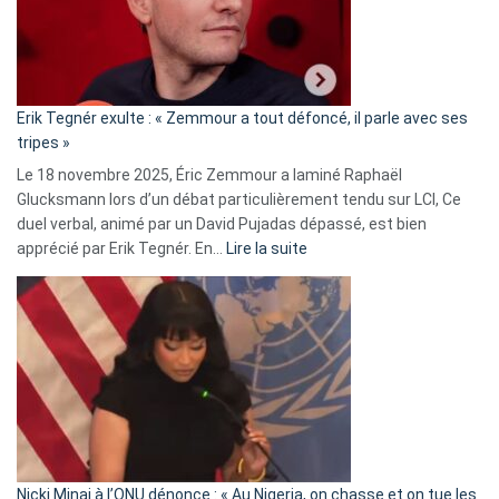
avec
le
RN
:
«
Erik Tegnér exulte : « Zemmour a tout défoncé, il parle avec ses
C’est
tripes »
une
Le 18 novembre 2025, Éric Zemmour a laminé Raphaël
fake
Glucksmann lors d’un débat particulièrement tendu sur LCI, Ce
news
duel verbal, animé par un David Pujadas dépassé, est bien
»
:
apprécié par Erik Tegnér. En…
Lire la suite
Erik
Tegnér
exulte
:
« Zemmour
a
tout
défoncé,
il
parle
Nicki Minaj à l’ONU dénonce : « Au Nigeria, on chasse et on tue les