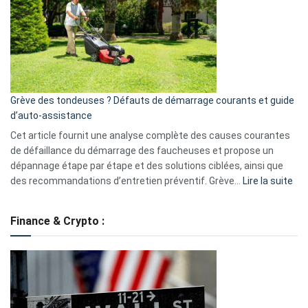
de
surveillance
?
5
avantages
essentiels
Grève des tondeuses ? Défauts de démarrage courants et guide
de
d’auto-assistance
la
S330
Cet article fournit une analyse complète des causes courantes
eufy
de défaillance du démarrage des faucheuses et propose un
dépannage étape par étape et des solutions ciblées, ainsi que
:
des recommandations d’entretien préventif. Grève…
Lire la suite
Grè
de
Finance & Crypto :
to
?
Déf
de
dé
cou