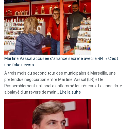
Gleizes
:
Les
7
ans
de
prison
confirmés
en
Martine Vassal accusée d’alliance secrète avec le RN : « C’est
Algérie
une fake news »
À trois mois du second tour des municipales à Marseille, une
prétendue négociation entre Martine Vassal (LR) et le
Rassemblement national a enflammé les réseaux. La candidate
:
a balayé d’un revers de main…
Lire la suite
Martine
Vassal
accusée
d’alliance
secrète