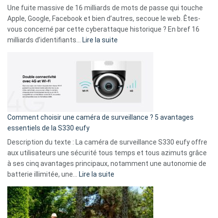
goûts
Une fuite massive de 16 milliards de mots de passe qui touche
musicaux
Apple, Google, Facebook et bien d’autres, secoue le web. Êtes-
avec
vous concerné par cette cyberattaque historique ? En bref 16
9
:
milliards d’identifiants…
Lire la suite
amis
Cyberattaque
!
record
:
La
fuite
de
16
Comment choisir une caméra de surveillance ? 5 avantages
milliards
essentiels de la S330 eufy
de
Description du texte : La caméra de surveillance S330 eufy offre
données
aux utilisateurs une sécurité tous temps et tous azimuts grâce
menace
à ses cinq avantages principaux, notamment une autonomie de
Facebook,
:
batterie illimitée, une…
Lire la suite
Telegram
Comment
et
choisir
GitHub
une
caméra