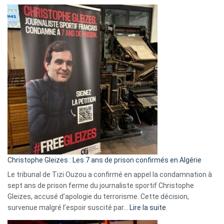
Boycott
Eurovision
2026
:
Pays-
Bas,
Espagne,
Irlande
et
Slovénie
rejettent
la
présence
d’Israël
Christophe Gleizes : Les 7 ans de prison confirmés en Algérie
Le tribunal de Tizi Ouzou a confirmé en appel la condamnation à
sept ans de prison ferme du journaliste sportif Christophe
Gleizes, accusé d’apologie du terrorisme. Cette décision,
:
survenue malgré l’espoir suscité par…
Lire la suite
Christophe