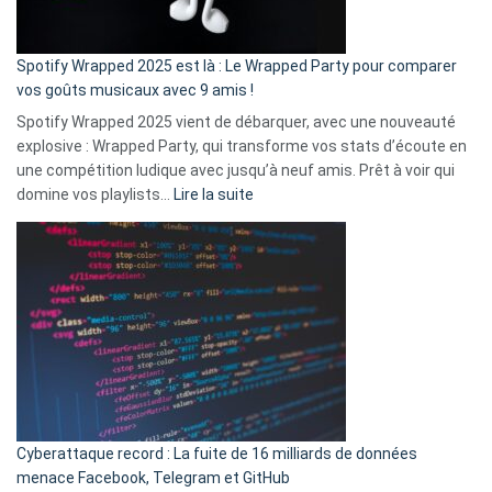
de
cash
»
Spotify Wrapped 2025 est là : Le Wrapped Party pour comparer
:
vos goûts musicaux avec 9 amis !
comment
Spotify Wrapped 2025 vient de débarquer, avec une nouveauté
Solly
explosive : Wrapped Party, qui transforme vos stats d’écoute en
change
une compétition ludique avec jusqu’à neuf amis. Prêt à voir qui
la
:
domine vos playlists…
Lire la suite
vie
Spotify
des
Wrapped
sans-
2025
abri
est
en
là
3
:
secondes
Le
Wrapped
Party
pour
Cyberattaque record : La fuite de 16 milliards de données
comparer
menace Facebook, Telegram et GitHub
vos