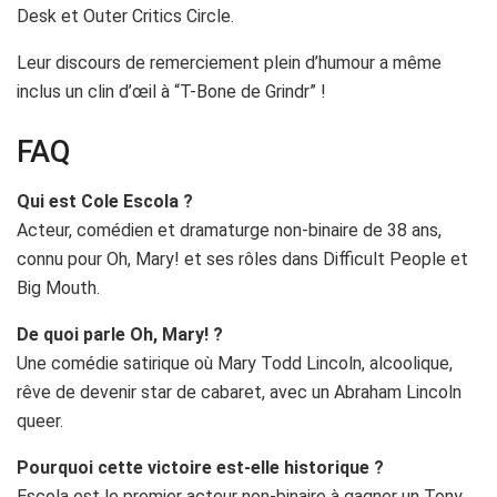
Desk et Outer Critics Circle.
Leur discours de remerciement plein d’humour a même
inclus un clin d’œil à “T-Bone de Grindr” !
FAQ
Qui est Cole Escola ?
Acteur, comédien et dramaturge non-binaire de 38 ans,
connu pour Oh, Mary! et ses rôles dans Difficult People et
Big Mouth.
De quoi parle Oh, Mary! ?
Une comédie satirique où Mary Todd Lincoln, alcoolique,
rêve de devenir star de cabaret, avec un Abraham Lincoln
queer.
Pourquoi cette victoire est-elle historique ?
Escola est le premier acteur non-binaire à gagner un Tony