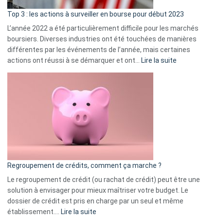
d’a
ass
Top 3 : les actions à surveiller en bourse pour début 2023
L’année 2022 a été particulièrement difficile pour les marchés
boursiers. Diverses industries ont été touchées de manières
différentes par les événements de l’année, mais certaines
:
actions ont réussi à se démarquer et ont…
Lire la suite
Top
3
:
les
actions
à
surveiller
en
bourse
Regroupement de crédits, comment ça marche ?
pour
début
Le regroupement de crédit (ou rachat de crédit) peut être une
2023
solution à envisager pour mieux maîtriser votre budget. Le
dossier de crédit est pris en charge par un seul et même
:
établissement.…
Lire la suite