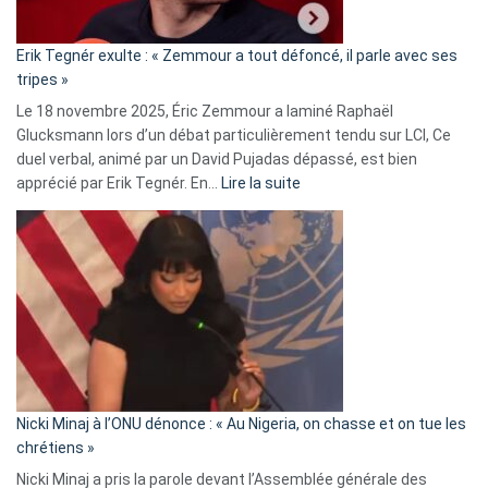
:
«
Erik Tegnér exulte : « Zemmour a tout défoncé, il parle avec ses
C’est
tripes »
une
Le 18 novembre 2025, Éric Zemmour a laminé Raphaël
fake
Glucksmann lors d’un débat particulièrement tendu sur LCI, Ce
news
duel verbal, animé par un David Pujadas dépassé, est bien
»
:
apprécié par Erik Tegnér. En…
Lire la suite
Erik
Tegnér
exulte
:
« Zemmour
a
tout
défoncé,
il
parle
Nicki Minaj à l’ONU dénonce : « Au Nigeria, on chasse et on tue les
avec
chrétiens »
ses
Nicki Minaj a pris la parole devant l’Assemblée générale des