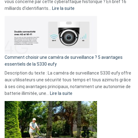
avec
vous concerné par cette cyberattaque historique ? En bref 16
9
:
milliards d’identifiants…
Lire la suite
amis
Cyberattaque
!
record
:
La
fuite
de
16
Comment choisir une caméra de surveillance ? 5 avantages
milliards
essentiels de la S330 eufy
de
Description du texte : La caméra de surveillance S330 eufy offre
données
aux utilisateurs une sécurité tous temps et tous azimuts grâce
menace
à ses cinq avantages principaux, notamment une autonomie de
Facebook,
:
batterie illimitée, une…
Lire la suite
Telegram
Comment
et
choisir
GitHub
une
caméra
de
surveillance