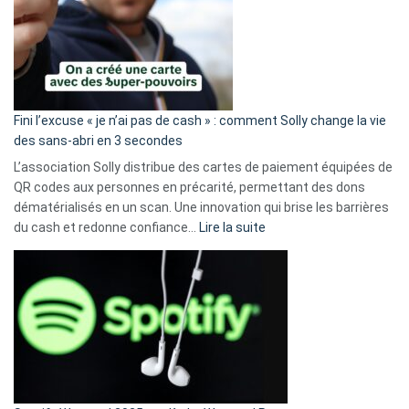
Fini l’excuse « je n’ai pas de cash » : comment Solly change la vie
des sans-abri en 3 secondes
L’association Solly distribue des cartes de paiement équipées de
QR codes aux personnes en précarité, permettant des dons
dématérialisés en un scan. Une innovation qui brise les barrières
:
du cash et redonne confiance…
Lire la suite
Fini
l’excuse
«
je
n’ai
pas
de
cash
»