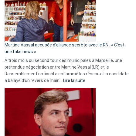
7
ans
de
prison
confirmés
en
Martine Vassal accusée d’alliance secrète avec le RN : « C’est
Algérie
une fake news »
À trois mois du second tour des municipales à Marseille, une
prétendue négociation entre Martine Vassal (LR) et le
Rassemblement national a enflammé les réseaux. La candidate
:
a balayé d’un revers de main…
Lire la suite
Martine
Vassal
accusée
d’alliance
secrète
avec
le
RN