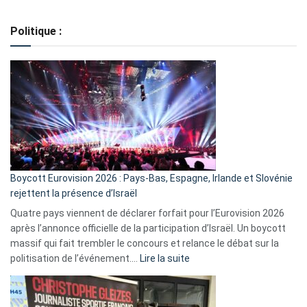
Regroupement
de
Politique :
crédits,
comment
ça
marche
?
Boycott Eurovision 2026 : Pays-Bas, Espagne, Irlande et Slovénie
rejettent la présence d’Israël
Quatre pays viennent de déclarer forfait pour l’Eurovision 2026
après l’annonce officielle de la participation d’Israël. Un boycott
massif qui fait trembler le concours et relance le débat sur la
:
politisation de l’événement.…
Lire la suite
Boycott
Eurovision
2026