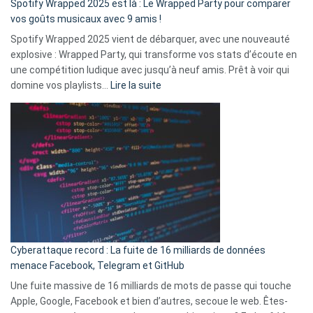
Spotify Wrapped 2025 est là : Le Wrapped Party pour comparer
:
vos goûts musicaux avec 9 amis !
comment
Spotify Wrapped 2025 vient de débarquer, avec une nouveauté
Solly
explosive : Wrapped Party, qui transforme vos stats d’écoute en
change
une compétition ludique avec jusqu’à neuf amis. Prêt à voir qui
la
:
domine vos playlists…
Lire la suite
vie
Spotify
des
Wrapped
sans-
2025
abri
est
en
là
3
:
secondes
Le
Wrapped
Party
pour
Cyberattaque record : La fuite de 16 milliards de données
comparer
menace Facebook, Telegram et GitHub
vos
goûts
Une fuite massive de 16 milliards de mots de passe qui touche
musicaux
Apple, Google, Facebook et bien d’autres, secoue le web. Êtes-