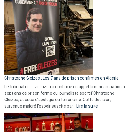
:
Pays-
Bas,
Espagne,
Irlande
et
Slovénie
rejettent
la
présence
d’Israël
Christophe Gleizes : Les 7 ans de prison confirmés en Algérie
Le tribunal de Tizi Ouzou a confirmé en appel la condamnation à
sept ans de prison ferme du journaliste sportif Christophe
Gleizes, accusé d’apologie du terrorisme. Cette décision,
:
survenue malgré l’espoir suscité par…
Lire la suite
Christophe
Gleizes
:
Les