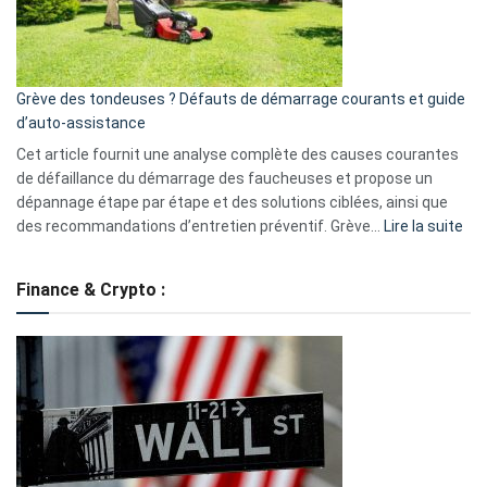
?
5
avantages
essentiels
Grève des tondeuses ? Défauts de démarrage courants et guide
de
d’auto-assistance
la
S330
Cet article fournit une analyse complète des causes courantes
eufy
de défaillance du démarrage des faucheuses et propose un
dépannage étape par étape et des solutions ciblées, ainsi que
:
des recommandations d’entretien préventif. Grève…
Lire la suite
Grè
de
Finance & Crypto :
to
?
Déf
de
dé
cou
et
gui