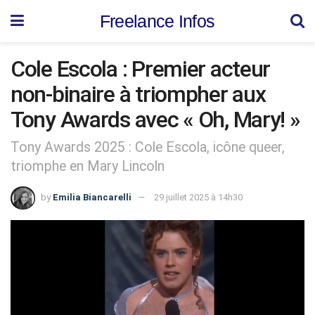
Freelance Infos
Cole Escola : Premier acteur
non-binaire à triompher aux
Tony Awards avec « Oh, Mary! »
Tony Awards 2025 : Cole Escola, icône queer,
triomphe en Mary Lincoln
by
Emilia Biancarelli
29 juillet 2025 à 14h30