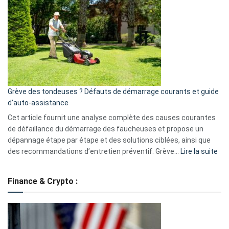
une
caméra
de
surveillance
?
5
avantages
essentiels
Grève des tondeuses ? Défauts de démarrage courants et guide
de
d’auto-assistance
la
S330
Cet article fournit une analyse complète des causes courantes
eufy
de défaillance du démarrage des faucheuses et propose un
dépannage étape par étape et des solutions ciblées, ainsi que
:
des recommandations d’entretien préventif. Grève…
Lire la suite
Grè
de
Finance & Crypto :
to
?
Déf
de