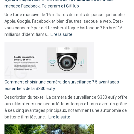
comparer
menace Facebook, Telegram et GitHub
vos
goûts
Une fuite massive de 16 milliards de mots de passe qui touche
musicaux
Apple, Google, Facebook et bien d’autres, secoue le web. Êtes-
avec
vous concerné par cette cyberattaque historique ? En bref 16
9
:
milliards d’identifiants…
Lire la suite
amis
Cyberattaque
!
record
:
La
fuite
de
16
Comment choisir une caméra de surveillance ? 5 avantages
milliards
essentiels de la S330 eufy
de
Description du texte : La caméra de surveillance S330 eufy offre
données
aux utilisateurs une sécurité tous temps et tous azimuts grâce
menace
à ses cinq avantages principaux, notamment une autonomie de
Facebook,
:
batterie illimitée, une…
Lire la suite
Telegram
Comment
et
choisir
GitHub