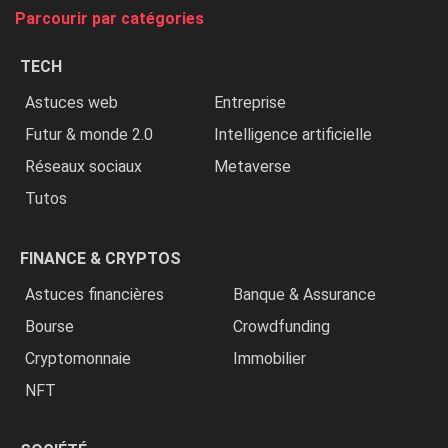
tue
Parcourir par catégories
les
chrétiens
TECH
»
Astuces web
Entreprise
Futur & monde 2.0
Intelligence artificielle
Réseaux sociaux
Metaverse
Tutos
FINANCE & CRYPTOS
Astuces financières
Banque & Assurance
Bourse
Crowdfunding
Cryptomonnaie
Immobilier
NFT