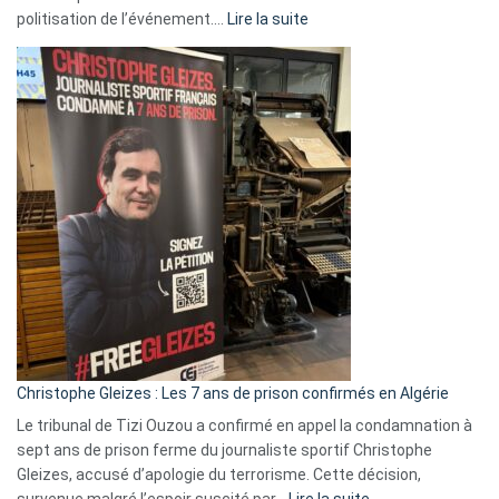
:
politisation de l’événement.…
Lire la suite
Boycott
Eurovision
2026
:
Pays-
Bas,
Espagne,
Irlande
et
Slovénie
rejettent
la
présence
d’Israël
Christophe Gleizes : Les 7 ans de prison confirmés en Algérie
Le tribunal de Tizi Ouzou a confirmé en appel la condamnation à
sept ans de prison ferme du journaliste sportif Christophe
Gleizes, accusé d’apologie du terrorisme. Cette décision,
:
survenue malgré l’espoir suscité par…
Lire la suite