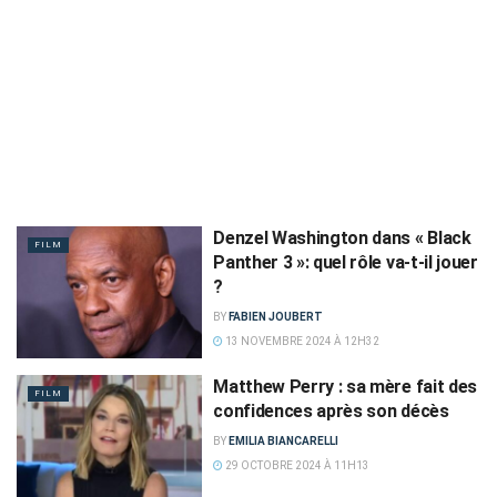
Denzel Washington dans « Black
FILM
Panther 3 »: quel rôle va-t-il jouer
?
BY
FABIEN JOUBERT
13 NOVEMBRE 2024 À 12H32
Matthew Perry : sa mère fait des
FILM
confidences après son décès
BY
EMILIA BIANCARELLI
29 OCTOBRE 2024 À 11H13