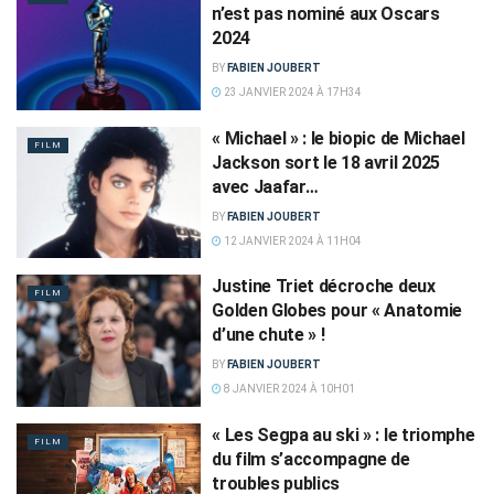
n’est pas nominé aux Oscars
2024
BY
FABIEN JOUBERT
23 JANVIER 2024 À 17H34
« Michael » : le biopic de Michael
FILM
Jackson sort le 18 avril 2025
avec Jaafar…
BY
FABIEN JOUBERT
12 JANVIER 2024 À 11H04
Justine Triet décroche deux
FILM
Golden Globes pour « Anatomie
d’une chute » !
BY
FABIEN JOUBERT
8 JANVIER 2024 À 10H01
« Les Segpa au ski » : le triomphe
FILM
du film s’accompagne de
troubles publics