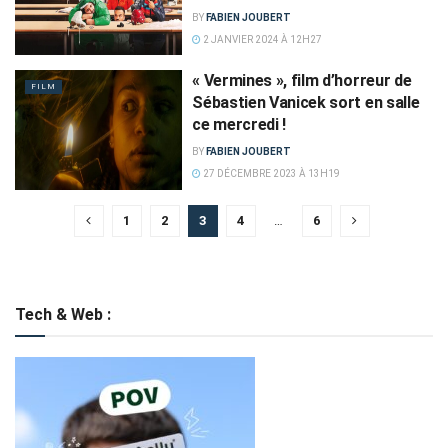
BY
FABIEN JOUBERT
2 JANVIER 2024 À 12H27
« Vermines », film d’horreur de
FILM
Sébastien Vanicek sort en salle
ce mercredi !
BY
FABIEN JOUBERT
27 DÉCEMBRE 2023 À 13H19
1
2
3
4
…
6
Tech & Web :