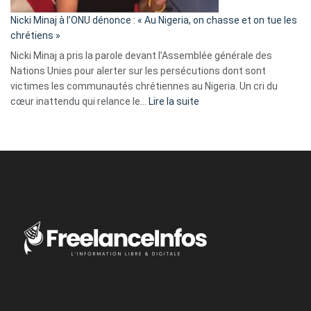
il
parle
Nicki Minaj à l’ONU dénonce : « Au Nigeria, on chasse et on tue les
avec
chrétiens »
ses
Nicki Minaj a pris la parole devant l’Assemblée générale des
tripes »
Nations Unies pour alerter sur les persécutions dont sont
victimes les communautés chrétiennes au Nigeria. Un cri du
:
cœur inattendu qui relance le…
Lire la suite
Nicki
Minaj
à
l’ONU
dénonce
:
«
Au
Nigeria,
on
chasse
et
on