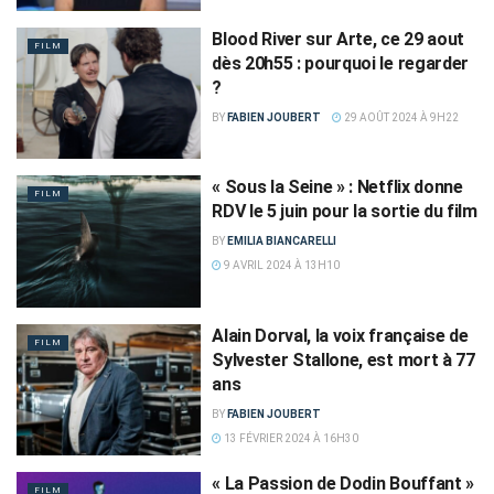
Blood River sur Arte, ce 29 aout
FILM
dès 20h55 : pourquoi le regarder
?
BY
FABIEN JOUBERT
29 AOÛT 2024 À 9H22
« Sous la Seine » : Netflix donne
FILM
RDV le 5 juin pour la sortie du film
BY
EMILIA BIANCARELLI
9 AVRIL 2024 À 13H10
Alain Dorval, la voix française de
FILM
Sylvester Stallone, est mort à 77
ans
BY
FABIEN JOUBERT
13 FÉVRIER 2024 À 16H30
« La Passion de Dodin Bouffant »
FILM