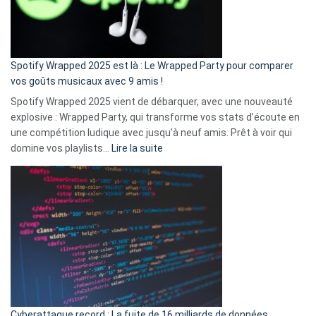
pas
de
cash
»
Spotify Wrapped 2025 est là : Le Wrapped Party pour comparer
:
vos goûts musicaux avec 9 amis !
comment
Spotify Wrapped 2025 vient de débarquer, avec une nouveauté
Solly
explosive : Wrapped Party, qui transforme vos stats d’écoute en
change
une compétition ludique avec jusqu’à neuf amis. Prêt à voir qui
la
:
domine vos playlists…
Lire la suite
vie
Spotify
des
Wrapped
sans-
2025
abri
est
en
là
3
:
secondes
Le
Wrapped
Party
pour
Cyberattaque record : La fuite de 16 milliards de données