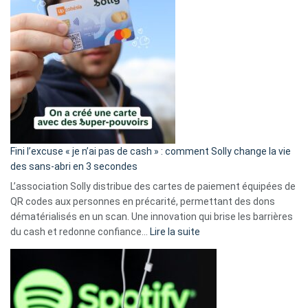
Fini l’excuse « je n’ai pas de cash » : comment Solly change la vie
des sans-abri en 3 secondes
L’association Solly distribue des cartes de paiement équipées de
QR codes aux personnes en précarité, permettant des dons
dématérialisés en un scan. Une innovation qui brise les barrières
:
du cash et redonne confiance…
Lire la suite
Fini
l’excuse
«
je
n’ai