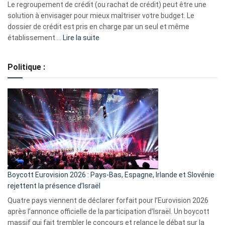
début
Le regroupement de crédit (ou rachat de crédit) peut être une
2023
solution à envisager pour mieux maîtriser votre budget. Le
dossier de crédit est pris en charge par un seul et même
:
établissement.…
Lire la suite
Regroupement
de
Politique :
crédits,
comment
ça
marche
?
Boycott Eurovision 2026 : Pays-Bas, Espagne, Irlande et Slovénie
rejettent la présence d’Israël
Quatre pays viennent de déclarer forfait pour l’Eurovision 2026
après l’annonce officielle de la participation d’Israël. Un boycott
massif qui fait trembler le concours et relance le débat sur la