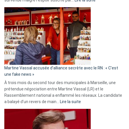
Christophe
Gleizes
:
Les
7
ans
de
prison
confirmés
en
Martine Vassal accusée d’alliance secrète avec le RN : « C’est
Algérie
une fake news »
À trois mois du second tour des municipales à Marseille, une
prétendue négociation entre Martine Vassal (LR) et le
Rassemblement national a enflammé les réseaux. La candidate
:
a balayé d’un revers de main…
Lire la suite
Martine
Vassal
accusée
d’alliance