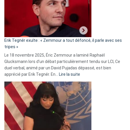
secrète
avec
le
RN
:
«
Erik Tegnér exulte : « Zemmour a tout défoncé, il parle avec ses
C’est
tripes »
une
Le 18 novembre 2025, Éric Zemmour a laminé Raphaël
fake
Glucksmann lors d’un débat particulièrement tendu sur LCI, Ce
news
duel verbal, animé par un David Pujadas dépassé, est bien
»
:
apprécié par Erik Tegnér. En…
Lire la suite
Erik
Tegnér
exulte
:
« Zemmour
a
tout
défoncé,