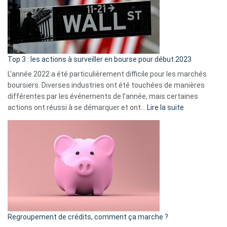
dé
cou
et
gui
d’a
ass
Top 3 : les actions à surveiller en bourse pour début 2023
L’année 2022 a été particulièrement difficile pour les marchés
boursiers. Diverses industries ont été touchées de manières
différentes par les événements de l’année, mais certaines
:
actions ont réussi à se démarquer et ont…
Lire la suite
Top
3
:
les
actions
à
surveiller
en
bourse
Regroupement de crédits, comment ça marche ?
pour