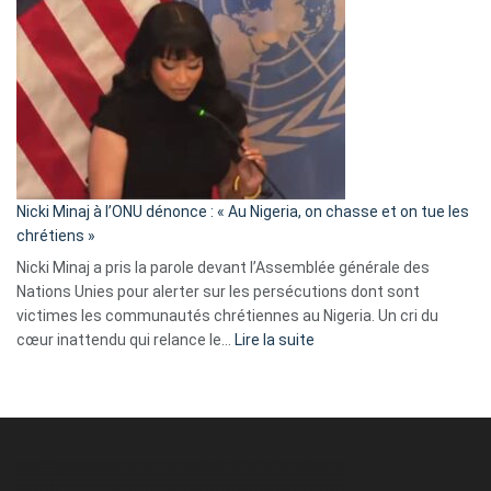
Tegnér
exulte
:
« Zemmour
a
tout
défoncé,
il
parle
Nicki Minaj à l’ONU dénonce : « Au Nigeria, on chasse et on tue les
avec
chrétiens »
ses
Nicki Minaj a pris la parole devant l’Assemblée générale des
tripes »
Nations Unies pour alerter sur les persécutions dont sont
victimes les communautés chrétiennes au Nigeria. Un cri du
:
cœur inattendu qui relance le…
Lire la suite
Nicki
Minaj
à
l’ONU
dénonce
: