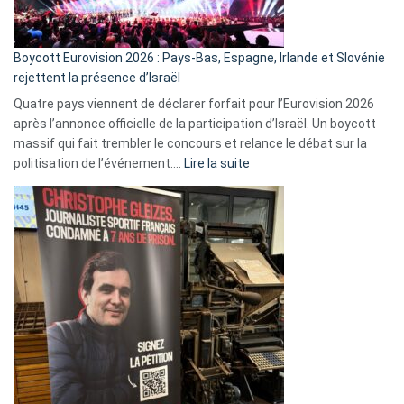
Boycott Eurovision 2026 : Pays-Bas, Espagne, Irlande et Slovénie
rejettent la présence d’Israël
Quatre pays viennent de déclarer forfait pour l’Eurovision 2026
après l’annonce officielle de la participation d’Israël. Un boycott
massif qui fait trembler le concours et relance le débat sur la
:
politisation de l’événement.…
Lire la suite
Boycott
Eurovision
2026
:
Pays-
Bas,
Espagne,
Irlande
et
Slovénie
rejettent
la