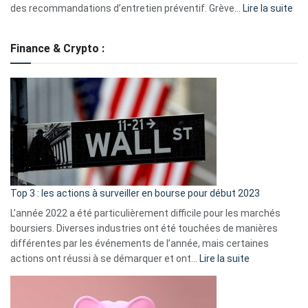
:
des recommandations d’entretien préventif. Grève…
Lire la suite
Grè
de
Finance & Crypto :
to
?
Déf
de
dé
cou
et
gui
d’a
ass
Top 3 : les actions à surveiller en bourse pour début 2023
L’année 2022 a été particulièrement difficile pour les marchés
boursiers. Diverses industries ont été touchées de manières
différentes par les événements de l’année, mais certaines
:
actions ont réussi à se démarquer et ont…
Lire la suite
Top
3
: