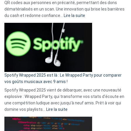
QR codes aux personnes en précarité, permettant des dons
dématérialisés en un scan. Une innovation qui brise les barrières
:
du cash et redonne confiance…
Lire la suite
Fini
l’excuse
«
je
n’ai
pas
de
cash
»
Spotify Wrapped 2025 est là : Le Wrapped Party pour comparer
:
vos goûts musicaux avec 9 amis !
comment
Spotify Wrapped 2025 vient de débarquer, avec une nouveauté
Solly
explosive : Wrapped Party, qui transforme vos stats d’écoute en
change
une compétition ludique avec jusqu’à neuf amis. Prêt à voir qui
la
:
domine vos playlists…
Lire la suite
vie
Spotify
des
Wrapped
sans-
2025
abri