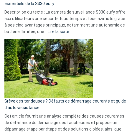
milliards
essentiels de la S330 eufy
de
Description du texte : La caméra de surveillance S330 eufy offre
données
aux utilisateurs une sécurité tous temps et tous azimuts grâce
menace
à ses cinq avantages principaux, notamment une autonomie de
Facebook,
:
batterie illimitée, une…
Lire la suite
Telegram
Comment
et
choisir
GitHub
une
caméra
de
surveillance
?
5
avantages
essentiels
Grève des tondeuses ? Défauts de démarrage courants et guide
de
d’auto-assistance
la
S330
Cet article fournit une analyse complète des causes courantes
eufy
de défaillance du démarrage des faucheuses et propose un
dépannage étape par étape et des solutions ciblées, ainsi que