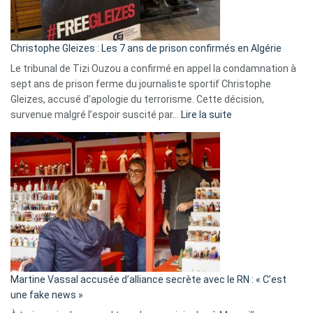
présence
d’Israël
Christophe Gleizes : Les 7 ans de prison confirmés en Algérie
Le tribunal de Tizi Ouzou a confirmé en appel la condamnation à
sept ans de prison ferme du journaliste sportif Christophe
Gleizes, accusé d’apologie du terrorisme. Cette décision,
:
survenue malgré l’espoir suscité par…
Lire la suite
Christophe
Gleizes
:
Les
7
ans
de
prison
confirmés
en
Martine Vassal accusée d’alliance secrète avec le RN : « C’est
Algérie
une fake news »