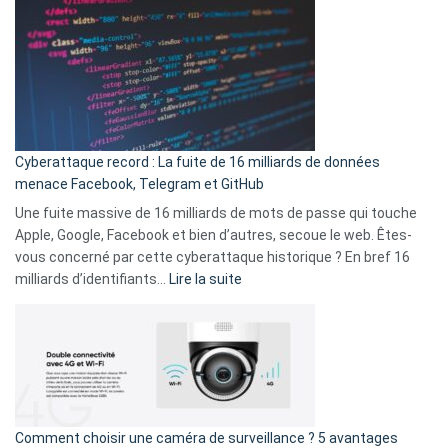
est
en
là
3
:
secondes
Le
Wrapped
Party
pour
Cyberattaque record : La fuite de 16 milliards de données
comparer
menace Facebook, Telegram et GitHub
vos
goûts
Une fuite massive de 16 milliards de mots de passe qui touche
musicaux
Apple, Google, Facebook et bien d’autres, secoue le web. Êtes-
avec
vous concerné par cette cyberattaque historique ? En bref 16
9
:
milliards d’identifiants…
Lire la suite
amis
Cyberattaque
!
record
:
La
fuite
de
16
Comment choisir une caméra de surveillance ? 5 avantages