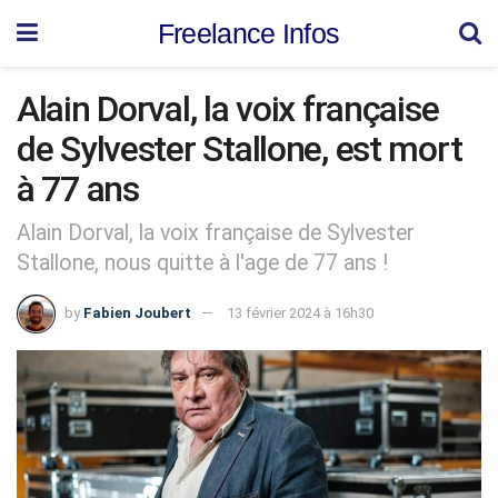
Freelance Infos
Alain Dorval, la voix française
de Sylvester Stallone, est mort
à 77 ans
Alain Dorval, la voix française de Sylvester
Stallone, nous quitte à l'age de 77 ans !
by
Fabien Joubert
13 février 2024 à 16h30