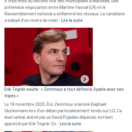
À trois mois du second tour des municipales à Marseille, une
prétendue négociation entre Martine Vassal (LR) et le
Rassemblement national a enflammé les réseaux. La candidate
:
a balayé d’un revers de main…
Lire la suite
Martine
Vassal
accusée
d’alliance
secrète
avec
le
RN
:
«
Erik Tegnér exulte : « Zemmour a tout défoncé, il parle avec ses
C’est
tripes »
une
Le 18 novembre 2025, Éric Zemmour a laminé Raphaël
fake
Glucksmann lors d’un débat particulièrement tendu sur LCI, Ce
news
duel verbal, animé par un David Pujadas dépassé, est bien
»
:
apprécié par Erik Tegnér. En…
Lire la suite
Erik