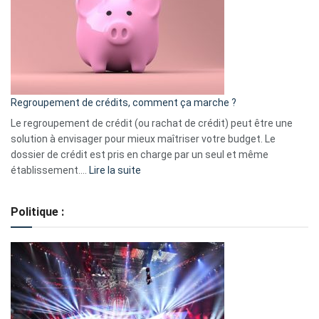
les
actions
à
surveiller
en
bourse
Regroupement de crédits, comment ça marche ?
pour
début
Le regroupement de crédit (ou rachat de crédit) peut être une
2023
solution à envisager pour mieux maîtriser votre budget. Le
dossier de crédit est pris en charge par un seul et même
:
établissement.…
Lire la suite
Regroupement
de
Politique :
crédits,
comment
ça
marche
?