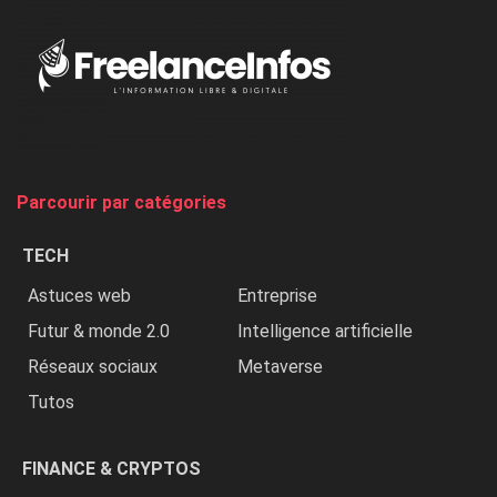
«
Au
Nigeria,
on
chasse
et
on
tue
Parcourir par catégories
les
chrétiens
TECH
»
Astuces web
Entreprise
Futur & monde 2.0
Intelligence artificielle
Réseaux sociaux
Metaverse
Tutos
FINANCE & CRYPTOS