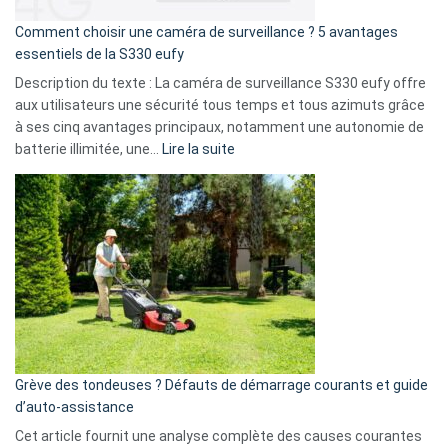
de
16
Comment choisir une caméra de surveillance ? 5 avantages
milliards
essentiels de la S330 eufy
de
Description du texte : La caméra de surveillance S330 eufy offre
données
aux utilisateurs une sécurité tous temps et tous azimuts grâce
menace
à ses cinq avantages principaux, notamment une autonomie de
Facebook,
:
batterie illimitée, une…
Lire la suite
Telegram
Comment
et
choisir
GitHub
une
caméra
de
surveillance
?
5
avantages
essentiels
Grève des tondeuses ? Défauts de démarrage courants et guide
de
d’auto-assistance
la
S330
Cet article fournit une analyse complète des causes courantes