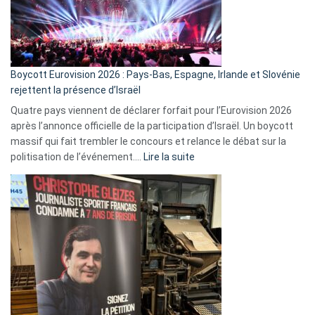
Boycott Eurovision 2026 : Pays-Bas, Espagne, Irlande et Slovénie
rejettent la présence d’Israël
Quatre pays viennent de déclarer forfait pour l’Eurovision 2026
après l’annonce officielle de la participation d’Israël. Un boycott
massif qui fait trembler le concours et relance le débat sur la
:
politisation de l’événement.…
Lire la suite
Boycott
Eurovision
2026
:
Pays-
Bas,
Espagne,
Irlande
et
Slovénie