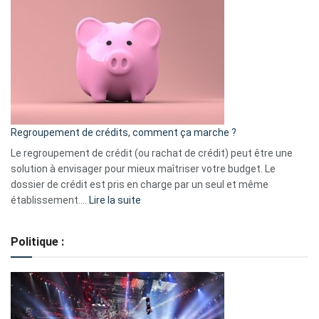
3
:
les
actions
à
surveiller
en
bourse
Regroupement de crédits, comment ça marche ?
pour
début
Le regroupement de crédit (ou rachat de crédit) peut être une
2023
solution à envisager pour mieux maîtriser votre budget. Le
dossier de crédit est pris en charge par un seul et même
:
établissement.…
Lire la suite
Regroupement
de
Politique :
crédits,
comment
ça
marche
?