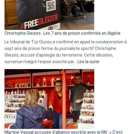
rejettent
la
présence
d’Israël
Christophe Gleizes : Les 7 ans de prison confirmés en Algérie
Le tribunal de Tizi Ouzou a confirmé en appel la condamnation à
sept ans de prison ferme du journaliste sportif Christophe
Gleizes, accusé d’apologie du terrorisme. Cette décision,
:
survenue malgré l’espoir suscité par…
Lire la suite
Christophe
Gleizes
:
Les
7
ans
de
prison
confirmés
en
Martine Vassal accusée d’alliance secrète avec le RN : « C’est
Algérie