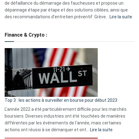
eufy
de défaillance du démarrage des faucheuses et propose un
dépannage étape par étape et des solutions ciblées, ainsi que
:
des recommandations d’entretien préventif. Grève…
Lire la suite
Grè
de
Finance & Crypto :
to
?
Déf
de
dé
cou
et
gui
d’a
ass
Top 3 : les actions à surveiller en bourse pour début 2023
L’année 2022 a été particulièrement difficile pour les marchés
boursiers. Diverses industries ont été touchées de manières
différentes par les événements de l’année, mais certaines
:
actions ont réussi à se démarquer et ont…
Lire la suite
Top