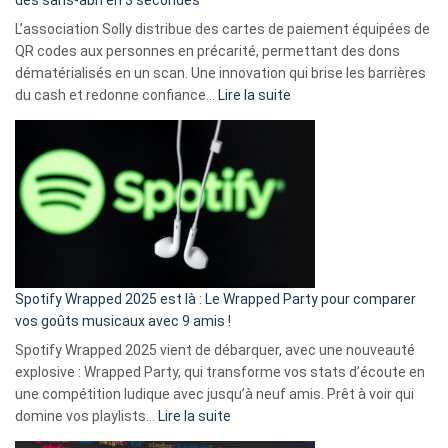
des sans-abri en 3 secondes
L’association Solly distribue des cartes de paiement équipées de
QR codes aux personnes en précarité, permettant des dons
dématérialisés en un scan. Une innovation qui brise les barrières
:
du cash et redonne confiance…
Lire la suite
Fini
l’excuse
«
je
n’ai
pas
de
cash
»
Spotify Wrapped 2025 est là : Le Wrapped Party pour comparer
:
vos goûts musicaux avec 9 amis !
comment
Spotify Wrapped 2025 vient de débarquer, avec une nouveauté
Solly
explosive : Wrapped Party, qui transforme vos stats d’écoute en
change
une compétition ludique avec jusqu’à neuf amis. Prêt à voir qui
la
:
domine vos playlists…
Lire la suite
vie
Spotify
des