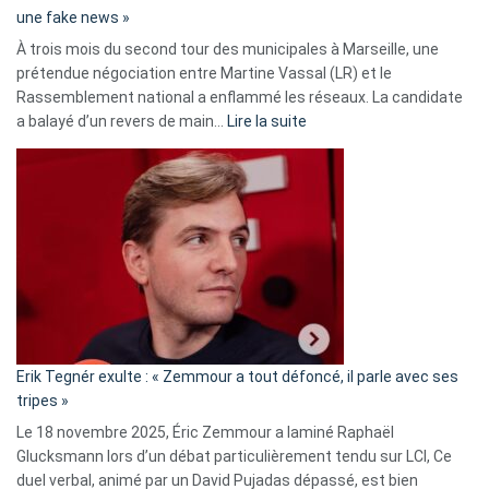
une fake news »
À trois mois du second tour des municipales à Marseille, une
prétendue négociation entre Martine Vassal (LR) et le
Rassemblement national a enflammé les réseaux. La candidate
:
a balayé d’un revers de main…
Lire la suite
Martine
Vassal
accusée
d’alliance
secrète
avec
le
RN
:
«
Erik Tegnér exulte : « Zemmour a tout défoncé, il parle avec ses
C’est
tripes »
une
Le 18 novembre 2025, Éric Zemmour a laminé Raphaël
fake
Glucksmann lors d’un débat particulièrement tendu sur LCI, Ce
news
duel verbal, animé par un David Pujadas dépassé, est bien
»