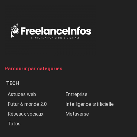
dénonce
:
«
Au
Nigeria,
on
chasse
et
on
tue
Parcourir par catégories
les
chrétiens
TECH
»
Astuces web
Entreprise
Futur & monde 2.0
Intelligence artificielle
Réseaux sociaux
Metaverse
Tutos