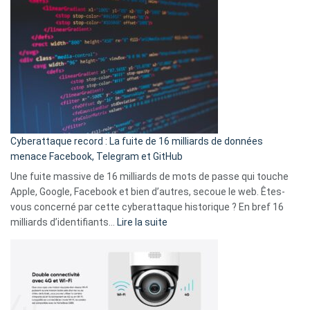
Wrapped
sans-
2025
abri
est
en
là
3
:
secondes
Le
Wrapped
Party
pour
Cyberattaque record : La fuite de 16 milliards de données
comparer
menace Facebook, Telegram et GitHub
vos
goûts
Une fuite massive de 16 milliards de mots de passe qui touche
musicaux
Apple, Google, Facebook et bien d’autres, secoue le web. Êtes-
avec
vous concerné par cette cyberattaque historique ? En bref 16
9
:
milliards d’identifiants…
Lire la suite
amis
Cyberattaque
!
record
:
La
fuite