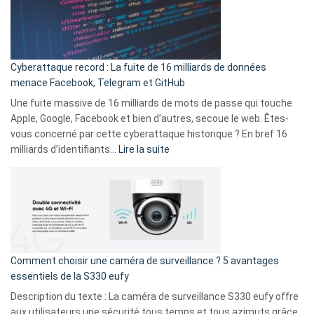
Le
Wrapped
Party
pour
Cyberattaque record : La fuite de 16 milliards de données
comparer
menace Facebook, Telegram et GitHub
vos
goûts
Une fuite massive de 16 milliards de mots de passe qui touche
musicaux
Apple, Google, Facebook et bien d’autres, secoue le web. Êtes-
avec
vous concerné par cette cyberattaque historique ? En bref 16
9
:
milliards d’identifiants…
Lire la suite
amis
Cyberattaque
!
record
:
La
fuite
de
16
Comment choisir une caméra de surveillance ? 5 avantages
milliards
essentiels de la S330 eufy
de
Description du texte : La caméra de surveillance S330 eufy offre
données
aux utilisateurs une sécurité tous temps et tous azimuts grâce