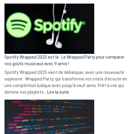
Fini
l’excuse
«
je
n’ai
pas
de
cash
»
Spotify Wrapped 2025 est là : Le Wrapped Party pour comparer
:
vos goûts musicaux avec 9 amis !
comment
Spotify Wrapped 2025 vient de débarquer, avec une nouveauté
Solly
explosive : Wrapped Party, qui transforme vos stats d’écoute en
change
une compétition ludique avec jusqu’à neuf amis. Prêt à voir qui
la
:
domine vos playlists…
Lire la suite
vie
Spotify
des
Wrapped
sans-
2025
abri
est
en
là
3
:
secondes