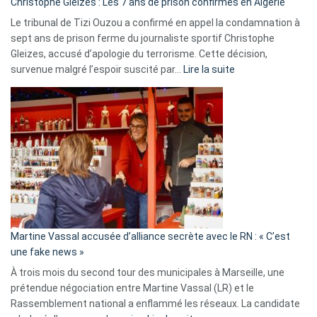
Christophe Gleizes : Les 7 ans de prison confirmés en Algérie
Le tribunal de Tizi Ouzou a confirmé en appel la condamnation à
sept ans de prison ferme du journaliste sportif Christophe
Gleizes, accusé d’apologie du terrorisme. Cette décision,
:
survenue malgré l’espoir suscité par…
Lire la suite
Christophe
Gleizes
:
Les
7
ans
de
prison
confirmés
en
Martine Vassal accusée d’alliance secrète avec le RN : « C’est
Algérie
une fake news »
À trois mois du second tour des municipales à Marseille, une
prétendue négociation entre Martine Vassal (LR) et le
Rassemblement national a enflammé les réseaux. La candidate