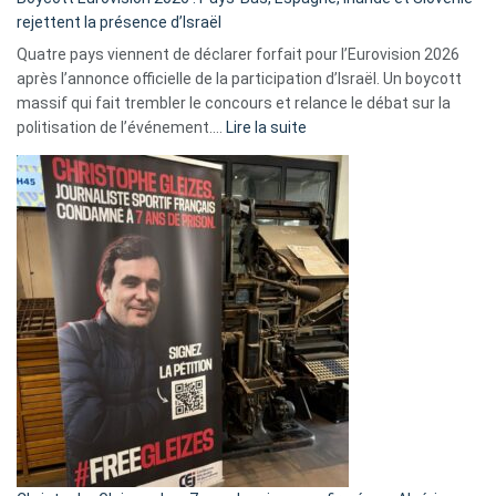
rejettent la présence d’Israël
Quatre pays viennent de déclarer forfait pour l’Eurovision 2026
après l’annonce officielle de la participation d’Israël. Un boycott
massif qui fait trembler le concours et relance le débat sur la
:
politisation de l’événement.…
Lire la suite
Boycott
Eurovision
2026
:
Pays-
Bas,
Espagne,
Irlande
et
Slovénie
rejettent
la
présence
d’Israël