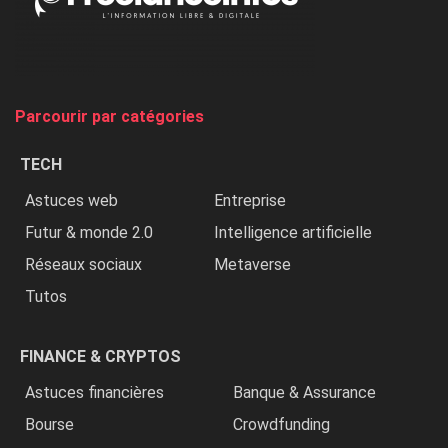
on
chasse
et
on
tue
Parcourir par catégories
les
chrétiens
TECH
»
Astuces web
Entreprise
Futur & monde 2.0
Intelligence artificielle
Réseaux sociaux
Metaverse
Tutos
FINANCE & CRYPTOS
Astuces financières
Banque & Assurance
Bourse
Crowdfunding