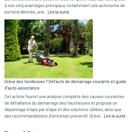
menace
à ses cinq avantages principaux, notamment une autonomie de
Facebook,
:
batterie illimitée, une…
Lire la suite
Telegram
Comment
et
choisir
GitHub
une
caméra
de
surveillance
?
5
avantages
essentiels
Grève des tondeuses ? Défauts de démarrage courants et guide
de
d’auto-assistance
la
S330
Cet article fournit une analyse complète des causes courantes
eufy
de défaillance du démarrage des faucheuses et propose un
dépannage étape par étape et des solutions ciblées, ainsi que
:
des recommandations d’entretien préventif. Grève…
Lire la suite
Grè
de