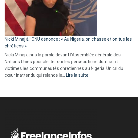
« Zemmour
a
tout
défoncé,
il
parle
Nicki Minaj à l’ONU dénonce : « Au Nigeria, on chasse et on tue les
avec
chrétiens »
ses
Nicki Minaj a pris la parole devant l’Assemblée générale des
tripes »
Nations Unies pour alerter sur les persécutions dont sont
victimes les communautés chrétiennes au Nigeria. Un cri du
:
cœur inattendu qui relance le…
Lire la suite
Nicki
Minaj
à
l’ONU
dénonce
:
«
Au
Nigeria,