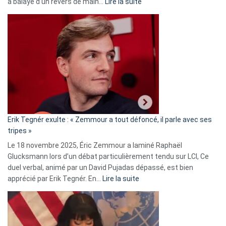
:
a balayé d’un revers de main…
Lire la suite
Martine
Vassal
accusée
d’alliance
secrète
avec
le
RN
:
«
Erik Tegnér exulte : « Zemmour a tout défoncé, il parle avec ses
C’est
tripes »
une
Le 18 novembre 2025, Éric Zemmour a laminé Raphaël
fake
Glucksmann lors d’un débat particulièrement tendu sur LCI, Ce
news
duel verbal, animé par un David Pujadas dépassé, est bien
»
:
apprécié par Erik Tegnér. En…
Lire la suite
Erik
Tegnér
exulte
: