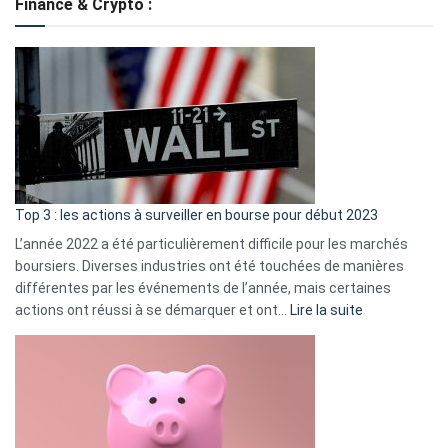
Finance & Crypto :
to
?
Déf
de
dé
cou
et
gui
d’a
ass
Top 3 : les actions à surveiller en bourse pour début 2023
L’année 2022 a été particulièrement difficile pour les marchés
boursiers. Diverses industries ont été touchées de manières
différentes par les événements de l’année, mais certaines
:
actions ont réussi à se démarquer et ont…
Lire la suite
Top
3
:
les
actions
à