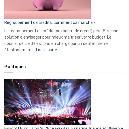
surveiller
en
bourse
Regroupement de crédits, comment ça marche ?
pour
début
Le regroupement de crédit (ou rachat de crédit) peut être une
2023
solution à envisager pour mieux maîtriser votre budget. Le
dossier de crédit est pris en charge par un seul et même
:
établissement.…
Lire la suite
Regroupement
de
Politique :
crédits,
comment
ça
marche
?
Boycott Eurovision 2026 : Pays-Bas, Espagne, Irlande et Slovénie