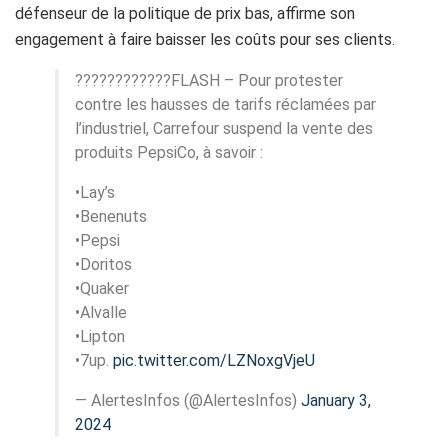
défenseur de la politique de prix bas, affirme son
engagement à faire baisser les coûts pour ses clients.
????????????FLASH – Pour protester
contre les hausses de tarifs réclamées par
l’industriel, Carrefour suspend la vente des
produits PepsiCo, à savoir :
•Lay’s
•Benenuts
•Pepsi
•Doritos
•Quaker
•Alvalle
•Lipton
•7up.
pic.twitter.com/LZNoxgVjeU
— AlertesInfos (@AlertesInfos)
January 3,
2024