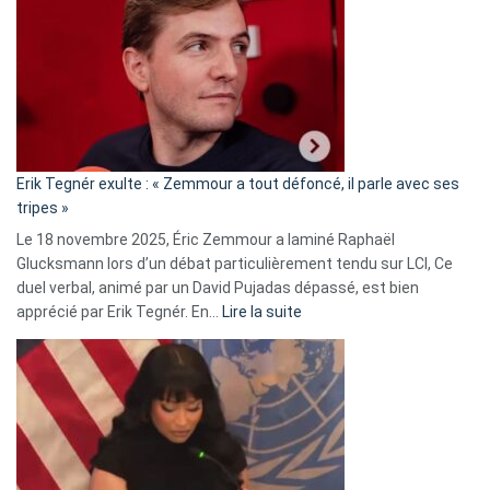
d’alliance
secrète
avec
le
RN
:
«
Erik Tegnér exulte : « Zemmour a tout défoncé, il parle avec ses
C’est
tripes »
une
Le 18 novembre 2025, Éric Zemmour a laminé Raphaël
fake
Glucksmann lors d’un débat particulièrement tendu sur LCI, Ce
news
duel verbal, animé par un David Pujadas dépassé, est bien
»
:
apprécié par Erik Tegnér. En…
Lire la suite
Erik
Tegnér
exulte
:
« Zemmour
a
tout