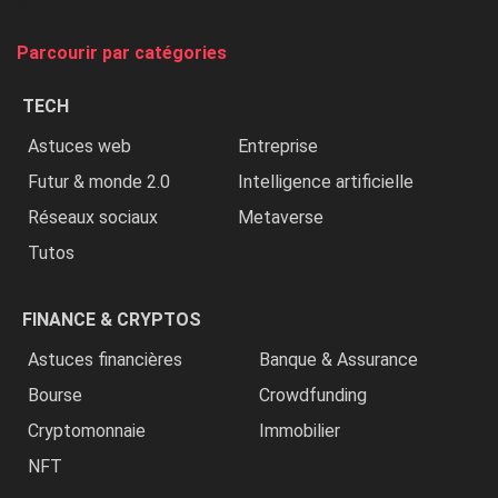
on
tue
Parcourir par catégories
les
chrétiens
TECH
»
Astuces web
Entreprise
Futur & monde 2.0
Intelligence artificielle
Réseaux sociaux
Metaverse
Tutos
FINANCE & CRYPTOS
Astuces financières
Banque & Assurance
Bourse
Crowdfunding
Cryptomonnaie
Immobilier
NFT