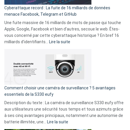
pour
Cyberattaque record : La fuite de 16 milliards de données
comparer
menace Facebook, Telegram et GitHub
vos
goûts
Une fuite massive de 16 milliards de mots de passe qui touche
musicaux
Apple, Google, Facebook et bien d’autres, secoue le web. Êtes-
avec
vous concerné par cette cyberattaque historique ? En bref 16
9
:
milliards d’identifiants…
Lire la suite
amis
Cyberattaque
!
record
:
La
fuite
de
16
Comment choisir une caméra de surveillance ? 5 avantages
milliards
essentiels de la S330 eufy
de
Description du texte : La caméra de surveillance S330 eufy offre
données
aux utilisateurs une sécurité tous temps et tous azimuts grâce
menace
à ses cinq avantages principaux, notamment une autonomie de
Facebook,
:
batterie illimitée, une…
Lire la suite
Telegram
Comment