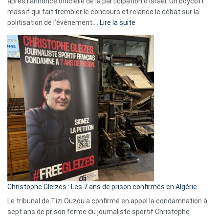
après l’annonce officielle de la participation d’Israël. Un boycott
massif qui fait trembler le concours et relance le débat sur la
:
politisation de l’événement.…
Lire la suite
Boycott
Eurovision
2026
:
Pays-
Bas,
Espagne,
Irlande
et
Slovénie
rejettent
la
présence
d’Israël
Christophe Gleizes : Les 7 ans de prison confirmés en Algérie
Le tribunal de Tizi Ouzou a confirmé en appel la condamnation à
sept ans de prison ferme du journaliste sportif Christophe