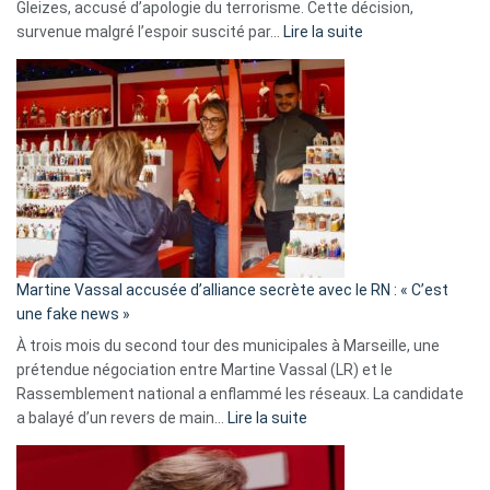
Gleizes, accusé d’apologie du terrorisme. Cette décision,
:
survenue malgré l’espoir suscité par…
Lire la suite
Christophe
Gleizes
:
Les
7
ans
de
prison
confirmés
en
Martine Vassal accusée d’alliance secrète avec le RN : « C’est
Algérie
une fake news »
À trois mois du second tour des municipales à Marseille, une
prétendue négociation entre Martine Vassal (LR) et le
Rassemblement national a enflammé les réseaux. La candidate
:
a balayé d’un revers de main…
Lire la suite
Martine
Vassal
accusée