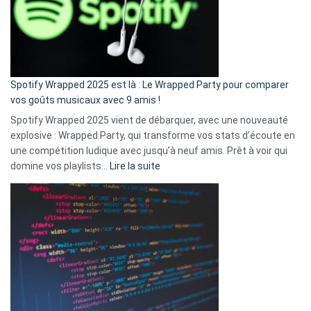
je
n’ai
pas
de
cash
»
Spotify Wrapped 2025 est là : Le Wrapped Party pour comparer
:
vos goûts musicaux avec 9 amis !
comment
Spotify Wrapped 2025 vient de débarquer, avec une nouveauté
Solly
explosive : Wrapped Party, qui transforme vos stats d’écoute en
change
une compétition ludique avec jusqu’à neuf amis. Prêt à voir qui
la
:
domine vos playlists…
Lire la suite
vie
Spotify
des
Wrapped
sans-
2025
abri
est
en
là
3
:
secondes
Le
Wrapped
Party