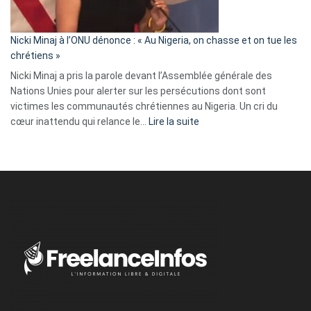
défoncé,
il
parle
Nicki Minaj à l’ONU dénonce : « Au Nigeria, on chasse et on tue les
avec
chrétiens »
ses
Nicki Minaj a pris la parole devant l’Assemblée générale des
tripes »
Nations Unies pour alerter sur les persécutions dont sont
victimes les communautés chrétiennes au Nigeria. Un cri du
:
cœur inattendu qui relance le…
Lire la suite
Nicki
Minaj
à
l’ONU
dénonce
:
«
Au
Nigeria,
on
chasse
et