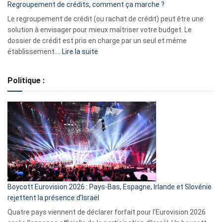
Regroupement de crédits, comment ça marche ?
pour
début
Le regroupement de crédit (ou rachat de crédit) peut être une
2023
solution à envisager pour mieux maîtriser votre budget. Le
dossier de crédit est pris en charge par un seul et même
:
établissement.…
Lire la suite
Regroupement
de
Politique :
crédits,
comment
ça
marche
?
Boycott Eurovision 2026 : Pays-Bas, Espagne, Irlande et Slovénie
rejettent la présence d’Israël
Quatre pays viennent de déclarer forfait pour l’Eurovision 2026