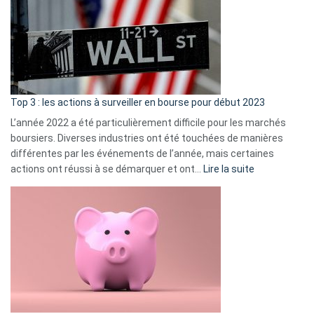
de
dé
cou
et
gui
d’a
ass
Top 3 : les actions à surveiller en bourse pour début 2023
L’année 2022 a été particulièrement difficile pour les marchés
boursiers. Diverses industries ont été touchées de manières
différentes par les événements de l’année, mais certaines
:
actions ont réussi à se démarquer et ont…
Lire la suite
Top
3
:
les
actions
à
surveiller
en
bourse