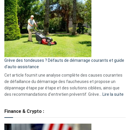
et
choisir
GitHub
une
caméra
de
surveillance
?
5
avantages
essentiels
Grève des tondeuses ? Défauts de démarrage courants et guide
de
d’auto-assistance
la
S330
Cet article fournit une analyse complète des causes courantes
eufy
de défaillance du démarrage des faucheuses et propose un
dépannage étape par étape et des solutions ciblées, ainsi que
:
des recommandations d’entretien préventif. Grève…
Lire la suite
Grè
de
Finance & Crypto :
to
?
Déf