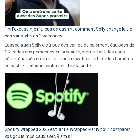
Fini l’excuse « je n’ai pas de cash » : comment Solly change la vie
des sans-abri en 3 secondes
L’association Solly distribue des cartes de paiement équipées de
QR codes aux personnes en précarité, permettant des dons
dématérialisés en un scan. Une innovation qui brise les barrières
:
du cash et redonne confiance…
Lire la suite
Fini
l’excuse
«
je
n’ai
pas
de
cash
»
Spotify Wrapped 2025 est là : Le Wrapped Party pour comparer
:
vos goûts musicaux avec 9 amis !