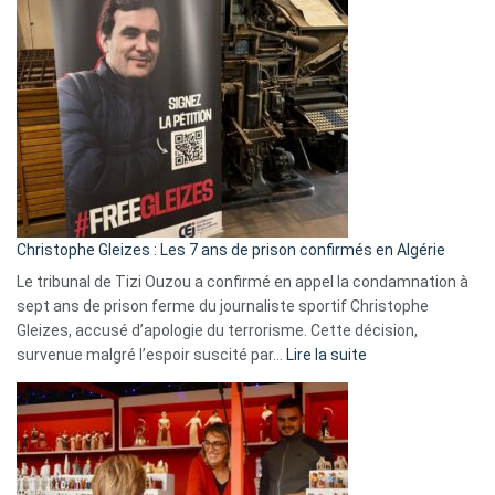
Bas,
Espagne,
Irlande
et
Slovénie
rejettent
la
présence
d’Israël
Christophe Gleizes : Les 7 ans de prison confirmés en Algérie
Le tribunal de Tizi Ouzou a confirmé en appel la condamnation à
sept ans de prison ferme du journaliste sportif Christophe
Gleizes, accusé d’apologie du terrorisme. Cette décision,
:
survenue malgré l’espoir suscité par…
Lire la suite
Christophe
Gleizes
:
Les
7