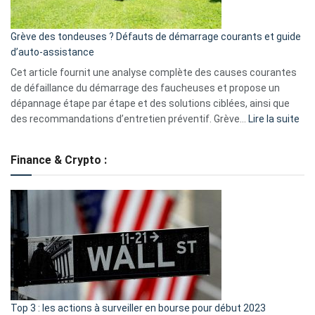
avantages
essentiels
Grève des tondeuses ? Défauts de démarrage courants et guide
de
d’auto-assistance
la
S330
Cet article fournit une analyse complète des causes courantes
eufy
de défaillance du démarrage des faucheuses et propose un
dépannage étape par étape et des solutions ciblées, ainsi que
:
des recommandations d’entretien préventif. Grève…
Lire la suite
Grè
de
Finance & Crypto :
to
?
Déf
de
dé
cou
et
gui
d’a
ass
Top 3 : les actions à surveiller en bourse pour début 2023