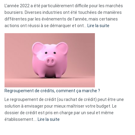
L’année 2022 a été particulièrement difficile pour les marchés
boursiers. Diverses industries ont été touchées de manières
différentes par les événements de l’année, mais certaines
:
actions ont réussi à se démarquer et ont…
Lire la suite
Top
3
:
les
actions
à
surveiller
en
bourse
Regroupement de crédits, comment ça marche ?
pour
début
Le regroupement de crédit (ou rachat de crédit) peut être une
2023
solution à envisager pour mieux maîtriser votre budget. Le
dossier de crédit est pris en charge par un seul et même
:
établissement.…
Lire la suite
Regroupement
de