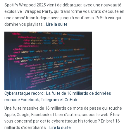
comment
Spotify Wrapped 2025 vient de débarquer, avec une nouveauté
Solly
explosive : Wrapped Party, qui transforme vos stats d’écoute en
change
une compétition ludique avec jusqu’à neuf amis. Prêt à voir qui
la
:
domine vos playlists…
Lire la suite
vie
Spotify
des
Wrapped
sans-
2025
abri
est
en
là
3
:
secondes
Le
Wrapped
Party
pour
Cyberattaque record : La fuite de 16 milliards de données
comparer
menace Facebook, Telegram et GitHub
vos
goûts
Une fuite massive de 16 milliards de mots de passe qui touche
musicaux
Apple, Google, Facebook et bien d’autres, secoue le web. Êtes-
avec
vous concerné par cette cyberattaque historique ? En bref 16
9
:
milliards d’identifiants…
Lire la suite