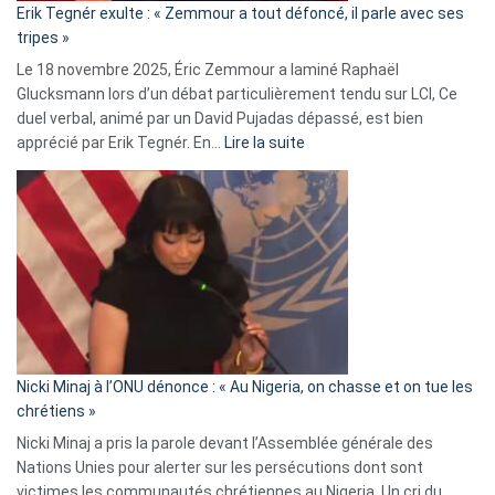
Erik Tegnér exulte : « Zemmour a tout défoncé, il parle avec ses
C’est
tripes »
une
Le 18 novembre 2025, Éric Zemmour a laminé Raphaël
fake
Glucksmann lors d’un débat particulièrement tendu sur LCI, Ce
news
duel verbal, animé par un David Pujadas dépassé, est bien
»
:
apprécié par Erik Tegnér. En…
Lire la suite
Erik
Tegnér
exulte
:
« Zemmour
a
tout
défoncé,
il
parle
Nicki Minaj à l’ONU dénonce : « Au Nigeria, on chasse et on tue les
avec
chrétiens »
ses
Nicki Minaj a pris la parole devant l’Assemblée générale des
tripes »
Nations Unies pour alerter sur les persécutions dont sont
victimes les communautés chrétiennes au Nigeria. Un cri du