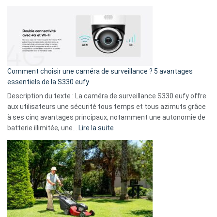
amis
Cyberattaque
!
record
:
La
fuite
de
16
Comment choisir une caméra de surveillance ? 5 avantages
milliards
essentiels de la S330 eufy
de
Description du texte : La caméra de surveillance S330 eufy offre
données
aux utilisateurs une sécurité tous temps et tous azimuts grâce
menace
à ses cinq avantages principaux, notamment une autonomie de
Facebook,
:
batterie illimitée, une…
Lire la suite
Telegram
Comment
et
choisir
GitHub
une
caméra
de
surveillance
?
5