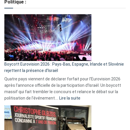
Politique :
crédits,
comment
ça
marche
?
Boycott Eurovision 2026 : Pays-Bas, Espagne, Irlande et Slovénie
rejettent la présence d’Israël
Quatre pays viennent de déclarer forfait pour l’Eurovision 2026
après l’annonce officielle de la participation d’Israël. Un boycott
massif qui fait trembler le concours et relance le débat sur la
:
politisation de l’événement.…
Lire la suite
Boycott
Eurovision
2026
:
Pays-