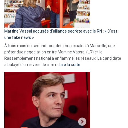
ans
de
prison
confirmés
en
Martine Vassal accusée d’alliance secrète avec le RN : « C’est
Algérie
une fake news »
À trois mois du second tour des municipales à Marseille, une
prétendue négociation entre Martine Vassal (LR) et le
Rassemblement national a enflammé les réseaux. La candidate
:
a balayé d’un revers de main…
Lire la suite
Martine
Vassal
accusée
d’alliance
secrète
avec
le
RN
:
«