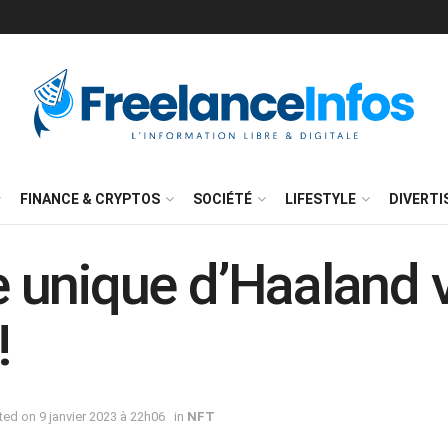
FINANCE & CRYPTOS
SOCIÉTÉ
LIFESTYLE
DIVERT
te unique d’Haaland
!
ted on 9 janvier 2023 à 22h06
in
NFT