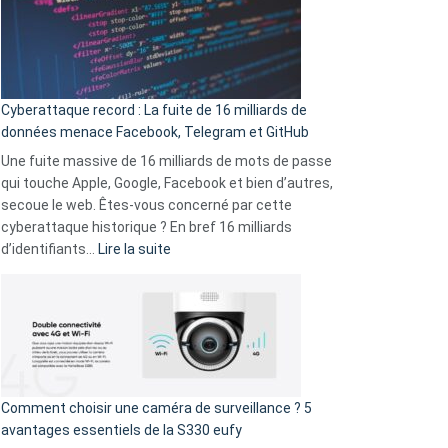
:
Le
Wrapped
Party
pour
Cyberattaque record : La fuite de 16 milliards de
comparer
données menace Facebook, Telegram et GitHub
vos
goûts
Une fuite massive de 16 milliards de mots de passe
musicaux
qui touche Apple, Google, Facebook et bien d’autres,
avec
secoue le web. Êtes-vous concerné par cette
9
cyberattaque historique ? En bref 16 milliards
amis
:
d’identifiants…
Lire la suite
!
Cyberattaque
record
:
La
fuite
de
16
Comment choisir une caméra de surveillance ? 5
milliards
avantages essentiels de la S330 eufy
de