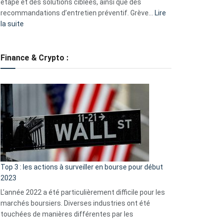
étape et des solutions ciblées, ainsi que des
recommandations d’entretien préventif. Grève…
Lire
:
la suite
Grève
des
tondeuses
Finance & Crypto :
?
Défauts
de
démarrage
courants
et
guide
d’auto-
assistance
Top 3 : les actions à surveiller en bourse pour début
2023
L’année 2022 a été particulièrement difficile pour les
marchés boursiers. Diverses industries ont été
touchées de manières différentes par les