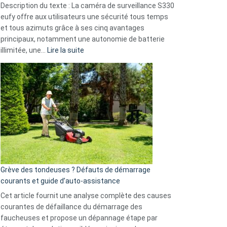
Description du texte : La caméra de surveillance S330
données
eufy offre aux utilisateurs une sécurité tous temps
menace
et tous azimuts grâce à ses cinq avantages
Facebook,
principaux, notamment une autonomie de batterie
Telegram
:
illimitée, une…
Lire la suite
et
Comment
GitHub
choisir
une
caméra
de
surveillance
?
5
avantages
essentiels
Grève des tondeuses ? Défauts de démarrage
de
courants et guide d’auto-assistance
la
S330
Cet article fournit une analyse complète des causes
eufy
courantes de défaillance du démarrage des
faucheuses et propose un dépannage étape par