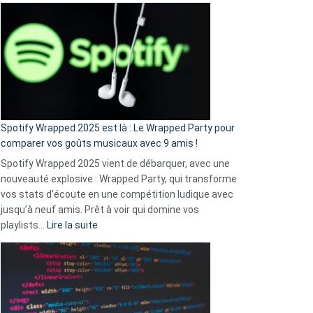
Fini
l’excuse
«
je
n’ai
pas
de
cash
»
Spotify Wrapped 2025 est là : Le Wrapped Party pour
:
comparer vos goûts musicaux avec 9 amis !
comment
Spotify Wrapped 2025 vient de débarquer, avec une
Solly
nouveauté explosive : Wrapped Party, qui transforme
change
vos stats d’écoute en une compétition ludique avec
la
jusqu’à neuf amis. Prêt à voir qui domine vos
vie
:
playlists…
Lire la suite
des
Spotify
sans-
Wrapped
abri
2025
en
est
3
là
secondes