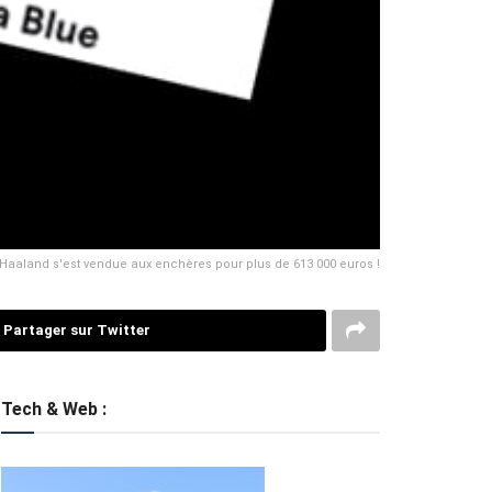
'Haaland s'est vendue aux enchères pour plus de 613 000 euros !
Partager sur Twitter
Tech & Web :