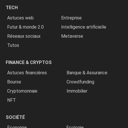
chrétiens
TECH
»
Astuces web
Entreprise
Futur & monde 2.0
Intelligence artificielle
Réseaux sociaux
Metaverse
Tutos
FINANCE & CRYPTOS
Astuces financières
Banque & Assurance
Bourse
Crowdfunding
Cryptomonnaie
Immobilier
NFT
SOCIÉTÉ
Economie
Ecologie