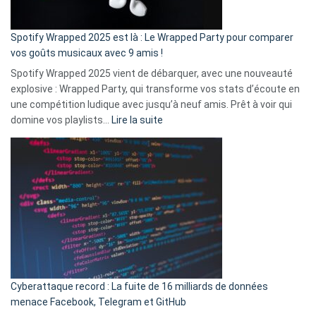
de
cash
»
Spotify Wrapped 2025 est là : Le Wrapped Party pour comparer
:
vos goûts musicaux avec 9 amis !
comment
Spotify Wrapped 2025 vient de débarquer, avec une nouveauté
Solly
explosive : Wrapped Party, qui transforme vos stats d’écoute en
change
une compétition ludique avec jusqu’à neuf amis. Prêt à voir qui
la
:
domine vos playlists…
Lire la suite
vie
Spotify
des
Wrapped
sans-
2025
abri
est
en
là
3
:
secondes
Le
Wrapped
Party
pour
Cyberattaque record : La fuite de 16 milliards de données
comparer
menace Facebook, Telegram et GitHub
vos