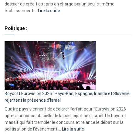
dossier de crédit est pris en charge par un seul et même
:
établissement.…
Lire la suite
Regroupement
de
Politique :
crédits,
comment
ça
marche
?
Boycott Eurovision 2026 : Pays-Bas, Espagne, Irlande et Slovénie
rejettent la présence d’Israël
Quatre pays viennent de déclarer forfait pour l’Eurovision 2026
après l’annonce officielle de la participation d’Israël. Un boycott
massif qui fait trembler le concours et relance le débat sur la
:
politisation de l’événement.…
Lire la suite
Boycott