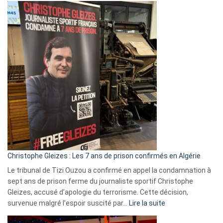
Eurovision
2026
:
Pays-
Bas,
Espagne,
Irlande
et
Slovénie
rejettent
la
présence
d’Israël
Christophe Gleizes : Les 7 ans de prison confirmés en Algérie
Le tribunal de Tizi Ouzou a confirmé en appel la condamnation à
sept ans de prison ferme du journaliste sportif Christophe
Gleizes, accusé d’apologie du terrorisme. Cette décision,
:
survenue malgré l’espoir suscité par…
Lire la suite
Christophe