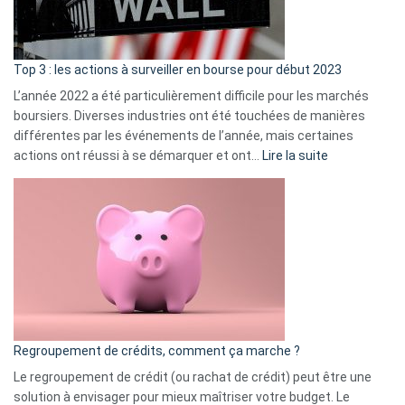
et
gui
d’a
ass
Top 3 : les actions à surveiller en bourse pour début 2023
L’année 2022 a été particulièrement difficile pour les marchés
boursiers. Diverses industries ont été touchées de manières
différentes par les événements de l’année, mais certaines
:
actions ont réussi à se démarquer et ont…
Lire la suite
Top
3
:
les
actions
à
surveiller
en
bourse
Regroupement de crédits, comment ça marche ?
pour
début
Le regroupement de crédit (ou rachat de crédit) peut être une
2023
solution à envisager pour mieux maîtriser votre budget. Le