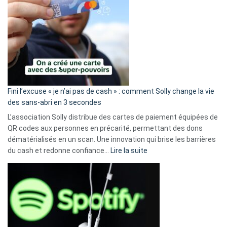
Fini l’excuse « je n’ai pas de cash » : comment Solly change la vie
des sans-abri en 3 secondes
L’association Solly distribue des cartes de paiement équipées de
QR codes aux personnes en précarité, permettant des dons
dématérialisés en un scan. Une innovation qui brise les barrières
:
du cash et redonne confiance…
Lire la suite
Fini
l’excuse
«
je
n’ai
pas