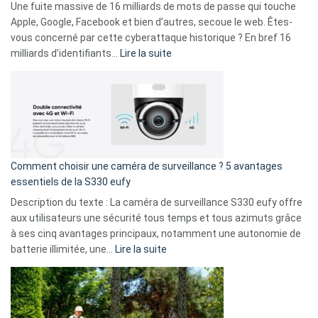
goûts
Une fuite massive de 16 milliards de mots de passe qui touche
musicaux
Apple, Google, Facebook et bien d’autres, secoue le web. Êtes-
avec
vous concerné par cette cyberattaque historique ? En bref 16
9
:
milliards d’identifiants…
Lire la suite
amis
Cyberattaque
!
record
:
La
fuite
de
16
Comment choisir une caméra de surveillance ? 5 avantages
milliards
essentiels de la S330 eufy
de
Description du texte : La caméra de surveillance S330 eufy offre
données
aux utilisateurs une sécurité tous temps et tous azimuts grâce
menace
à ses cinq avantages principaux, notamment une autonomie de
Facebook,
:
batterie illimitée, une…
Lire la suite
Telegram
Comment
et
choisir
GitHub
une
caméra