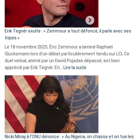
le
RN
:
«
Erik Tegnér exulte : « Zemmour a tout défoncé, il parle avec ses
C’est
tripes »
une
Le 18 novembre 2025, Éric Zemmour a laminé Raphaël
fake
Glucksmann lors d’un débat particulièrement tendu sur LCI, Ce
news
duel verbal, animé par un David Pujadas dépassé, est bien
»
:
apprécié par Erik Tegnér. En…
Lire la suite
Erik
Tegnér
exulte
:
« Zemmour
a
tout
défoncé,
il
parle
Nicki Minaj à l’ONU dénonce : « Au Nigeria, on chasse et on tue les