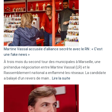
Gleizes
:
Les
7
ans
de
prison
confirmés
en
Martine Vassal accusée d’alliance secrète avec le RN : « C’est
Algérie
une fake news »
À trois mois du second tour des municipales à Marseille, une
prétendue négociation entre Martine Vassal (LR) et le
Rassemblement national a enflammé les réseaux. La candidate
:
a balayé d’un revers de main…
Lire la suite
Martine
Vassal
accusée
d’alliance
secrète
avec