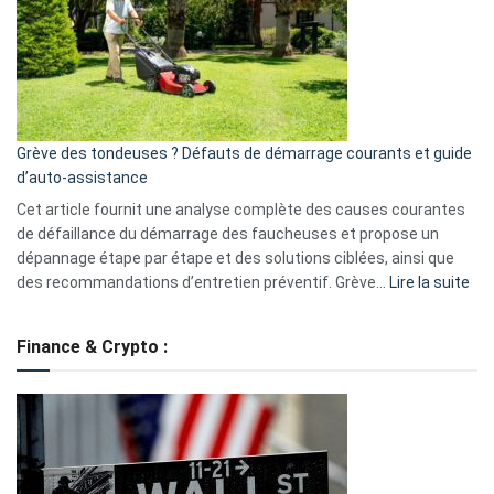
de
surveillance
?
5
avantages
essentiels
Grève des tondeuses ? Défauts de démarrage courants et guide
de
d’auto-assistance
la
S330
Cet article fournit une analyse complète des causes courantes
eufy
de défaillance du démarrage des faucheuses et propose un
dépannage étape par étape et des solutions ciblées, ainsi que
:
des recommandations d’entretien préventif. Grève…
Lire la suite
Grè
de
Finance & Crypto :
to
?
Déf
de
dé
cou