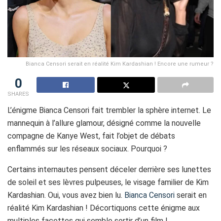
Bianca Censori serait en réalité Kim Kardashian ! Encore une rumeur ?
0
SHARES
L’énigme Bianca Censori fait trembler la sphère internet. Le
mannequin à l’allure glamour, désigné comme la nouvelle
compagne de Kanye West, fait l’objet de débats
enflammés sur les réseaux sociaux. Pourquoi ?
Certains internautes pensent déceler derrière ses lunettes
de soleil et ses lèvres pulpeuses, le visage familier de Kim
Kardashian. Oui, vous avez bien lu.
Bianca Censori
serait en
réalité Kim Kardashian ! Décortiquons cette énigme aux
multiples facettes qui semble sortir d’un film !