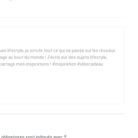
ques lifestyle, je scrute tout ce qui se passe sur les réseaux
yage au bout du monde ! J'écris sur des sujets lifestyle,
 partage mes inspirations ! #inspiration #idéecadeau
*
obligatoires sont indiqués avec