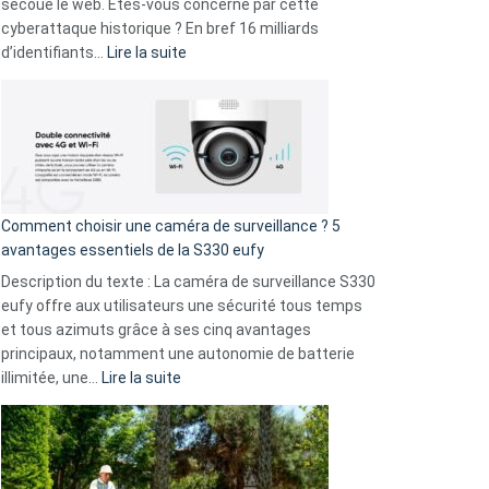
avec
secoue le web. Êtes-vous concerné par cette
9
cyberattaque historique ? En bref 16 milliards
amis
:
d’identifiants…
Lire la suite
!
Cyberattaque
record
:
La
fuite
de
16
Comment choisir une caméra de surveillance ? 5
milliards
avantages essentiels de la S330 eufy
de
Description du texte : La caméra de surveillance S330
données
eufy offre aux utilisateurs une sécurité tous temps
menace
et tous azimuts grâce à ses cinq avantages
Facebook,
principaux, notamment une autonomie de batterie
Telegram
:
illimitée, une…
Lire la suite
et
Comment
GitHub
choisir
une
caméra