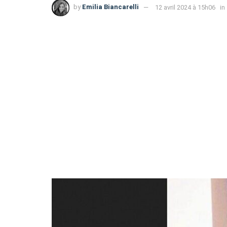
by
Emilia Biancarelli
12 avril 2024 à 15h06
in