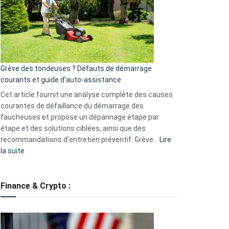
de
surveillance
?
5
avantages
essentiels
Grève des tondeuses ? Défauts de démarrage
de
courants et guide d’auto-assistance
la
S330
Cet article fournit une analyse complète des causes
eufy
courantes de défaillance du démarrage des
faucheuses et propose un dépannage étape par
étape et des solutions ciblées, ainsi que des
recommandations d’entretien préventif. Grève…
Lire
:
la suite
Grève
des
tondeuses
Finance & Crypto :
?
Défauts
de