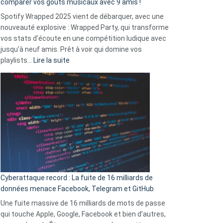
comparer vos goûts musicaux avec 9 amis !
comment
Spotify Wrapped 2025 vient de débarquer, avec une
Solly
nouveauté explosive : Wrapped Party, qui transforme
change
vos stats d’écoute en une compétition ludique avec
la
jusqu’à neuf amis. Prêt à voir qui domine vos
vie
:
playlists…
Lire la suite
des
Spotify
sans-
Wrapped
abri
2025
en
est
3
là
secondes
:
Le
Wrapped
Party
pour
Cyberattaque record : La fuite de 16 milliards de
comparer
données menace Facebook, Telegram et GitHub
vos
goûts
Une fuite massive de 16 milliards de mots de passe
musicaux
qui touche Apple, Google, Facebook et bien d’autres,