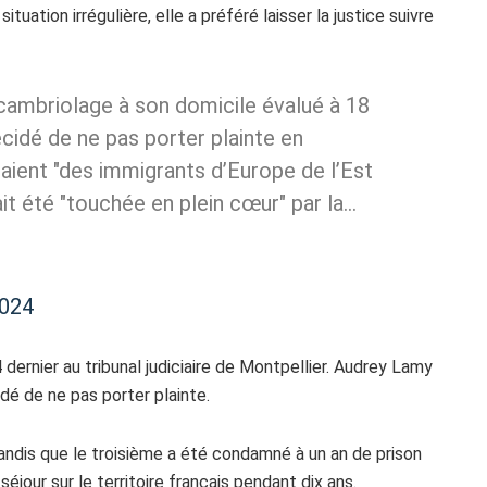
tuation irrégulière, elle a préféré laisser la justice suivre
cambriolage à son domicile évalué à 18
cidé de ne pas porter plainte en
aient "des immigrants d’Europe de l’Est
rait été "touchée en plein cœur" par la…
2024
dernier au tribunal judiciaire de Montpellier. Audrey Lamy
idé de ne pas porter plainte.
andis que le troisième a été condamné à un an de prison
jour sur le territoire français pendant dix ans.