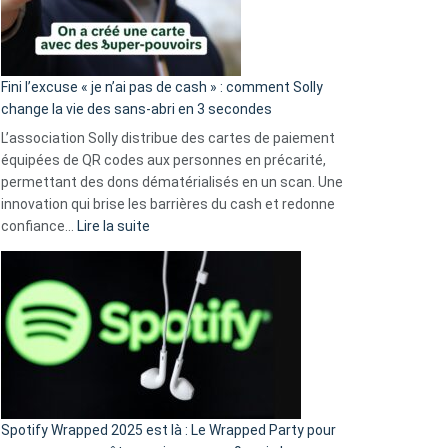
Fini l’excuse « je n’ai pas de cash » : comment Solly
change la vie des sans-abri en 3 secondes
L’association Solly distribue des cartes de paiement
équipées de QR codes aux personnes en précarité,
permettant des dons dématérialisés en un scan. Une
innovation qui brise les barrières du cash et redonne
:
confiance…
Lire la suite
Fini
l’excuse
«
je
n’ai
pas
de
cash
»
Spotify Wrapped 2025 est là : Le Wrapped Party pour
: