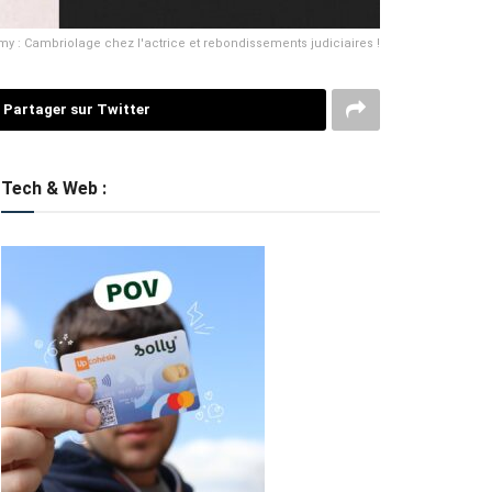
y : Cambriolage chez l'actrice et rebondissements judiciaires !
Partager sur Twitter
Tech & Web :