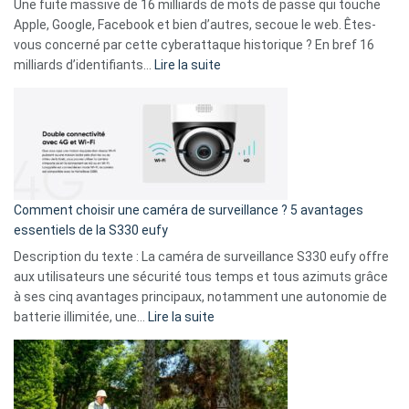
goûts
Une fuite massive de 16 milliards de mots de passe qui touche
musicaux
Apple, Google, Facebook et bien d’autres, secoue le web. Êtes-
avec
vous concerné par cette cyberattaque historique ? En bref 16
9
:
milliards d’identifiants…
Lire la suite
amis
Cyberattaque
!
record
:
La
fuite
de
16
Comment choisir une caméra de surveillance ? 5 avantages
milliards
essentiels de la S330 eufy
de
Description du texte : La caméra de surveillance S330 eufy offre
données
aux utilisateurs une sécurité tous temps et tous azimuts grâce
menace
à ses cinq avantages principaux, notamment une autonomie de
Facebook,
:
batterie illimitée, une…
Lire la suite
Telegram
Comment
et
choisir
GitHub
une
caméra