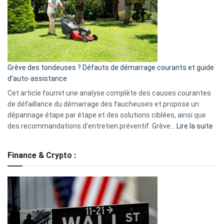
de
surveillance
?
5
avantages
essentiels
Grève des tondeuses ? Défauts de démarrage courants et guide
de
d’auto-assistance
la
S330
Cet article fournit une analyse complète des causes courantes
eufy
de défaillance du démarrage des faucheuses et propose un
dépannage étape par étape et des solutions ciblées, ainsi que
:
des recommandations d’entretien préventif. Grève…
Lire la suite
Grè
de
Finance & Crypto :
to
?
Déf
de
dé
cou