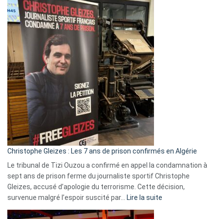
Eurovision
2026
:
Pays-
Bas,
Espagne,
Irlande
et
Slovénie
rejettent
la
présence
d’Israël
Christophe Gleizes : Les 7 ans de prison confirmés en Algérie
Le tribunal de Tizi Ouzou a confirmé en appel la condamnation à
sept ans de prison ferme du journaliste sportif Christophe
Gleizes, accusé d’apologie du terrorisme. Cette décision,
:
survenue malgré l’espoir suscité par…
Lire la suite
Christophe
Gleizes