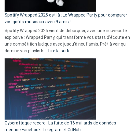
cash
»
Spotify Wrapped 2025 est là : Le Wrapped Party pour comparer
:
vos goûts musicaux avec 9 amis !
comment
Spotify Wrapped 2025 vient de débarquer, avec une nouveauté
Solly
explosive : Wrapped Party, qui transforme vos stats d’écoute en
change
une compétition ludique avec jusqu’à neuf amis. Prêt à voir qui
la
:
domine vos playlists…
Lire la suite
vie
Spotify
des
Wrapped
sans-
2025
abri
est
en
là
3
:
secondes
Le
Wrapped
Party
pour
Cyberattaque record : La fuite de 16 milliards de données
comparer
menace Facebook, Telegram et GitHub
vos