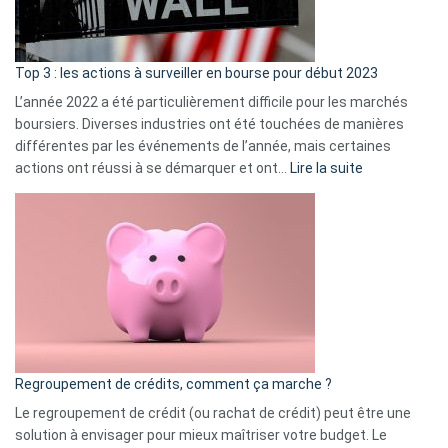
et
gui
d’a
ass
Top 3 : les actions à surveiller en bourse pour début 2023
L’année 2022 a été particulièrement difficile pour les marchés
boursiers. Diverses industries ont été touchées de manières
différentes par les événements de l’année, mais certaines
:
actions ont réussi à se démarquer et ont…
Lire la suite
Top
3
:
les
actions
à
surveiller
en
bourse
Regroupement de crédits, comment ça marche ?
pour
début
Le regroupement de crédit (ou rachat de crédit) peut être une
2023
solution à envisager pour mieux maîtriser votre budget. Le