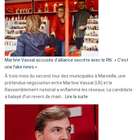
:
Les
7
ans
de
prison
confirmés
en
Martine Vassal accusée d’alliance secrète avec le RN : « C’est
Algérie
une fake news »
À trois mois du second tour des municipales à Marseille, une
prétendue négociation entre Martine Vassal (LR) et le
Rassemblement national a enflammé les réseaux. La candidate
:
a balayé d’un revers de main…
Lire la suite
Martine
Vassal
accusée
d’alliance
secrète
avec