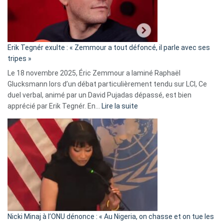
le
RN
:
«
Erik Tegnér exulte : « Zemmour a tout défoncé, il parle avec ses
C’est
tripes »
une
Le 18 novembre 2025, Éric Zemmour a laminé Raphaël
fake
Glucksmann lors d’un débat particulièrement tendu sur LCI, Ce
news
duel verbal, animé par un David Pujadas dépassé, est bien
»
:
apprécié par Erik Tegnér. En…
Lire la suite
Erik
Tegnér
exulte
:
« Zemmour
a
tout
défoncé,
il
parle
Nicki Minaj à l’ONU dénonce : « Au Nigeria, on chasse et on tue les