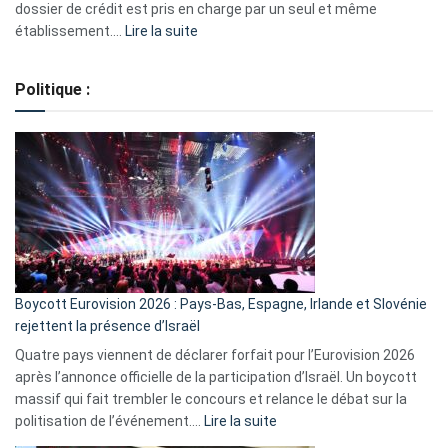
dossier de crédit est pris en charge par un seul et même
:
établissement.…
Lire la suite
Regroupement
de
Politique :
crédits,
comment
ça
marche
?
Boycott Eurovision 2026 : Pays-Bas, Espagne, Irlande et Slovénie
rejettent la présence d’Israël
Quatre pays viennent de déclarer forfait pour l’Eurovision 2026
après l’annonce officielle de la participation d’Israël. Un boycott
massif qui fait trembler le concours et relance le débat sur la
:
politisation de l’événement.…
Lire la suite
Boycott