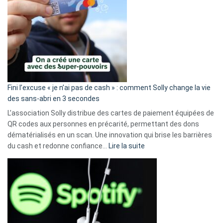
Fini l’excuse « je n’ai pas de cash » : comment Solly change la vie
des sans-abri en 3 secondes
L’association Solly distribue des cartes de paiement équipées de
QR codes aux personnes en précarité, permettant des dons
dématérialisés en un scan. Une innovation qui brise les barrières
:
du cash et redonne confiance…
Lire la suite
Fini
l’excuse
«
je
n’ai
pas
de