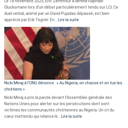
Le 18 novembre 2025, Éric Zemmour a laminé Raphaël
fake
Glucksmann lors d’un débat particulièrement tendu sur LCI, Ce
news
duel verbal, animé par un David Pujadas dépassé, est bien
»
:
apprécié par Erik Tegnér. En…
Lire la suite
Erik
Tegnér
exulte
:
« Zemmour
a
tout
défoncé,
il
parle
Nicki Minaj à l’ONU dénonce : « Au Nigeria, on chasse et on tue les
avec
chrétiens »
ses
Nicki Minaj a pris la parole devant l’Assemblée générale des
tripes »
Nations Unies pour alerter sur les persécutions dont sont
victimes les communautés chrétiennes au Nigeria. Un cri du
:
cœur inattendu qui relance le…
Lire la suite
Nicki