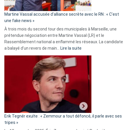
confirmés
en
Martine Vassal accusée d’alliance secrète avec le RN : « C’est
Algérie
une fake news »
À trois mois du second tour des municipales à Marseille, une
prétendue négociation entre Martine Vassal (LR) et le
Rassemblement national a enflammé les réseaux. La candidate
:
a balayé d’un revers de main…
Lire la suite
Martine
Vassal
accusée
d’alliance
secrète
avec
le
RN
:
«
Erik Tegnér exulte : « Zemmour a tout défoncé, il parle avec ses
C’est
tripes »
une