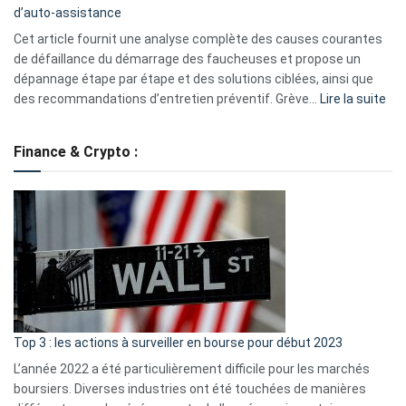
d’auto-assistance
la
S330
Cet article fournit une analyse complète des causes courantes
eufy
de défaillance du démarrage des faucheuses et propose un
dépannage étape par étape et des solutions ciblées, ainsi que
:
des recommandations d’entretien préventif. Grève…
Lire la suite
Grè
de
Finance & Crypto :
to
?
Déf
de
dé
cou
et
gui
d’a
ass
Top 3 : les actions à surveiller en bourse pour début 2023
L’année 2022 a été particulièrement difficile pour les marchés
boursiers. Diverses industries ont été touchées de manières