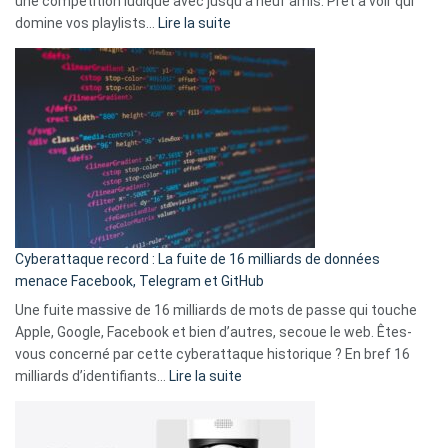
une compétition ludique avec jusqu’à neuf amis. Prêt à voir qui
la
:
domine vos playlists…
Lire la suite
vie
Spotify
des
Wrapped
sans-
2025
abri
est
en
là
3
:
secondes
Le
Wrapped
Party
pour
Cyberattaque record : La fuite de 16 milliards de données
comparer
menace Facebook, Telegram et GitHub
vos
goûts
Une fuite massive de 16 milliards de mots de passe qui touche
musicaux
Apple, Google, Facebook et bien d’autres, secoue le web. Êtes-
avec
vous concerné par cette cyberattaque historique ? En bref 16
9
:
milliards d’identifiants…
Lire la suite
amis
Cyberattaque
!
record
: