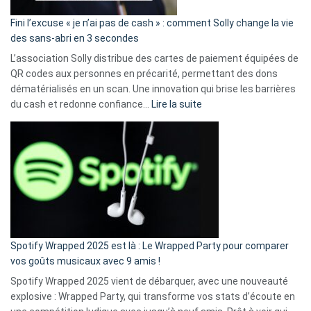
Fini l’excuse « je n’ai pas de cash » : comment Solly change la vie
des sans-abri en 3 secondes
L’association Solly distribue des cartes de paiement équipées de
QR codes aux personnes en précarité, permettant des dons
dématérialisés en un scan. Une innovation qui brise les barrières
:
du cash et redonne confiance…
Lire la suite
Fini
l’excuse
«
je
n’ai
pas
de
cash
»
Spotify Wrapped 2025 est là : Le Wrapped Party pour comparer
:
vos goûts musicaux avec 9 amis !
comment
Spotify Wrapped 2025 vient de débarquer, avec une nouveauté
Solly
explosive : Wrapped Party, qui transforme vos stats d’écoute en
change