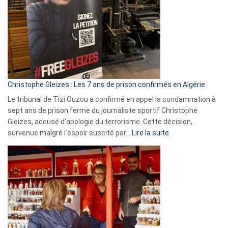
Irlande
et
Slovénie
rejettent
la
présence
d’Israël
Christophe Gleizes : Les 7 ans de prison confirmés en Algérie
Le tribunal de Tizi Ouzou a confirmé en appel la condamnation à
sept ans de prison ferme du journaliste sportif Christophe
Gleizes, accusé d’apologie du terrorisme. Cette décision,
:
survenue malgré l’espoir suscité par…
Lire la suite
Christophe
Gleizes
:
Les
7
ans
de
prison