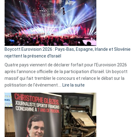
marche
?
Boycott Eurovision 2026 : Pays-Bas, Espagne, Irlande et Slovénie
rejettent la présence d’Israël
Quatre pays viennent de déclarer forfait pour l’Eurovision 2026
après l’annonce officielle de la participation d’Israël. Un boycott
massif qui fait trembler le concours et relance le débat sur la
:
politisation de l’événement.…
Lire la suite
Boycott
Eurovision
2026
:
Pays-
Bas,
Espagne,