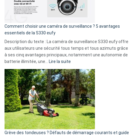
La
fuite
de
16
Comment choisir une caméra de surveillance ? 5 avantages
milliards
essentiels de la S330 eufy
de
Description du texte : La caméra de surveillance S330 eufy offre
données
aux utilisateurs une sécurité tous temps et tous azimuts grâce
menace
à ses cinq avantages principaux, notamment une autonomie de
Facebook,
:
batterie illimitée, une…
Lire la suite
Telegram
Comment
et
choisir
GitHub
une
caméra
de
surveillance
?
5
avantages
essentiels
Grève des tondeuses ? Défauts de démarrage courants et guide
de