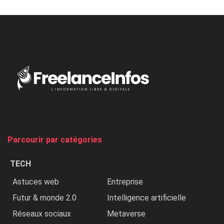
Minaj
à
l’ONU
dénonce
:
«
Au
Nigeria,
on
chasse
et
on
tue
Parcourir par catégories
les
chrétiens
TECH
»
Astuces web
Entreprise
Futur & monde 2.0
Intelligence artificielle
Réseaux sociaux
Metaverse