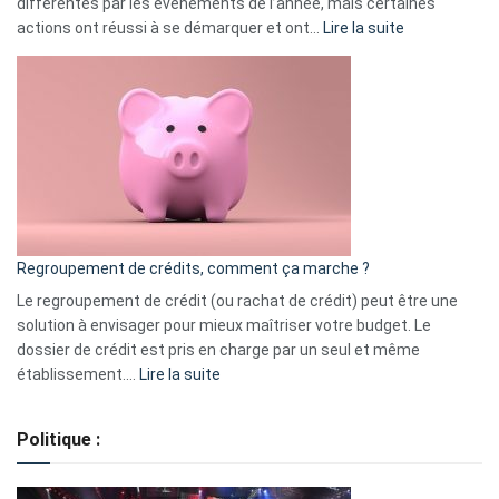
différentes par les événements de l’année, mais certaines
:
actions ont réussi à se démarquer et ont…
Lire la suite
Top
3
:
les
actions
à
surveiller
en
bourse
Regroupement de crédits, comment ça marche ?
pour
début
Le regroupement de crédit (ou rachat de crédit) peut être une
2023
solution à envisager pour mieux maîtriser votre budget. Le
dossier de crédit est pris en charge par un seul et même
:
établissement.…
Lire la suite
Regroupement
de
Politique :
crédits,
comment
ça