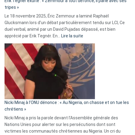
Erik Tegnér exulte : « Zemmour a tout défoncé, il parle avec ses
C’est
tripes »
une
Le 18 novembre 2025, Éric Zemmour a laminé Raphaël
fake
Glucksmann lors d’un débat particulièrement tendu sur LCI, Ce
news
duel verbal, animé par un David Pujadas dépassé, est bien
»
:
apprécié par Erik Tegnér. En…
Lire la suite
Erik
Tegnér
exulte
:
« Zemmour
a
tout
défoncé,
il
parle
Nicki Minaj à l’ONU dénonce : « Au Nigeria, on chasse et on tue les
avec
chrétiens »
ses
Nicki Minaj a pris la parole devant l’Assemblée générale des
tripes »
Nations Unies pour alerter sur les persécutions dont sont
victimes les communautés chrétiennes au Nigeria. Un cri du