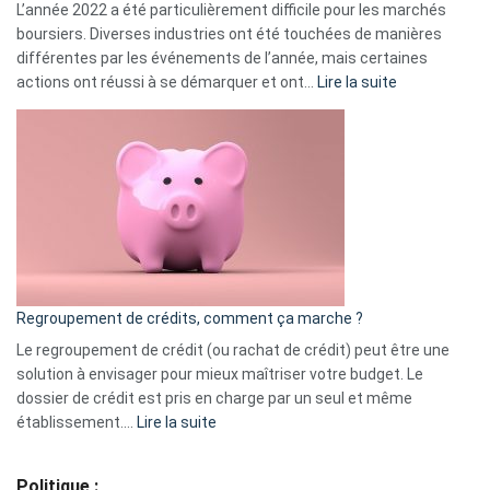
L’année 2022 a été particulièrement difficile pour les marchés
boursiers. Diverses industries ont été touchées de manières
différentes par les événements de l’année, mais certaines
:
actions ont réussi à se démarquer et ont…
Lire la suite
Top
3
:
les
actions
à
surveiller
en
bourse
Regroupement de crédits, comment ça marche ?
pour
début
Le regroupement de crédit (ou rachat de crédit) peut être une
2023
solution à envisager pour mieux maîtriser votre budget. Le
dossier de crédit est pris en charge par un seul et même
:
établissement.…
Lire la suite
Regroupement
de
Politique :