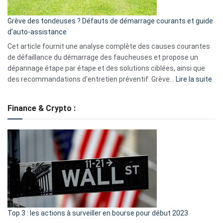
avantages
essentiels
Grève des tondeuses ? Défauts de démarrage courants et guide
de
d’auto-assistance
la
S330
Cet article fournit une analyse complète des causes courantes
eufy
de défaillance du démarrage des faucheuses et propose un
dépannage étape par étape et des solutions ciblées, ainsi que
:
des recommandations d’entretien préventif. Grève…
Lire la suite
Grè
de
Finance & Crypto :
to
?
Déf
de
dé
cou
et
gui
d’a
ass
Top 3 : les actions à surveiller en bourse pour début 2023