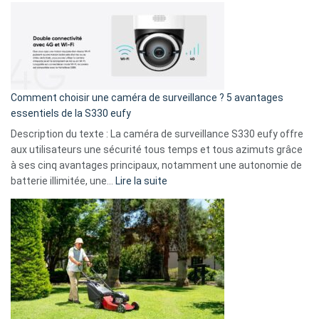
!
record
:
La
fuite
de
16
Comment choisir une caméra de surveillance ? 5 avantages
milliards
essentiels de la S330 eufy
de
Description du texte : La caméra de surveillance S330 eufy offre
données
aux utilisateurs une sécurité tous temps et tous azimuts grâce
menace
à ses cinq avantages principaux, notamment une autonomie de
Facebook,
:
batterie illimitée, une…
Lire la suite
Telegram
Comment
et
choisir
GitHub
une
caméra
de
surveillance
?
5