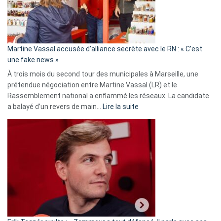
de
prison
confirmés
en
Martine Vassal accusée d’alliance secrète avec le RN : « C’est
Algérie
une fake news »
À trois mois du second tour des municipales à Marseille, une
prétendue négociation entre Martine Vassal (LR) et le
Rassemblement national a enflammé les réseaux. La candidate
:
a balayé d’un revers de main…
Lire la suite
Martine
Vassal
accusée
d’alliance
secrète
avec
le
RN
:
«