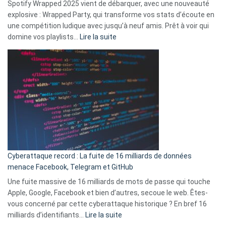
Spotify Wrapped 2025 vient de débarquer, avec une nouveauté
Solly
explosive : Wrapped Party, qui transforme vos stats d’écoute en
change
une compétition ludique avec jusqu’à neuf amis. Prêt à voir qui
la
:
domine vos playlists…
Lire la suite
vie
Spotify
des
Wrapped
sans-
2025
abri
est
en
là
3
:
secondes
Le
Wrapped
Party
pour
Cyberattaque record : La fuite de 16 milliards de données
comparer
menace Facebook, Telegram et GitHub
vos
goûts
Une fuite massive de 16 milliards de mots de passe qui touche
musicaux
Apple, Google, Facebook et bien d’autres, secoue le web. Êtes-
avec
vous concerné par cette cyberattaque historique ? En bref 16
9
:
milliards d’identifiants…
Lire la suite
amis
Cyberattaque