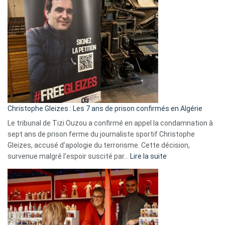
Bas,
Espagne,
Irlande
et
Slovénie
rejettent
la
présence
d’Israël
Christophe Gleizes : Les 7 ans de prison confirmés en Algérie
Le tribunal de Tizi Ouzou a confirmé en appel la condamnation à
sept ans de prison ferme du journaliste sportif Christophe
Gleizes, accusé d’apologie du terrorisme. Cette décision,
:
survenue malgré l’espoir suscité par…
Lire la suite
Christophe
Gleizes
:
Les
7
ans