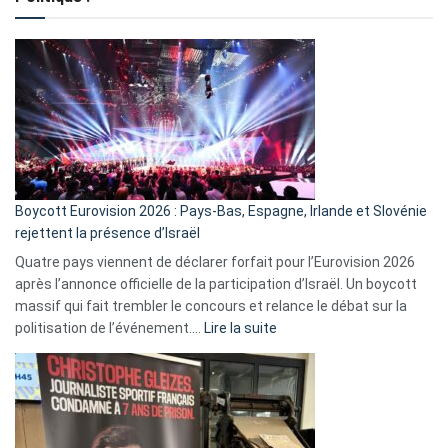
crédits,
comment
ça
marche
?
Boycott Eurovision 2026 : Pays-Bas, Espagne, Irlande et Slovénie
rejettent la présence d’Israël
Quatre pays viennent de déclarer forfait pour l’Eurovision 2026
après l’annonce officielle de la participation d’Israël. Un boycott
massif qui fait trembler le concours et relance le débat sur la
:
politisation de l’événement.…
Lire la suite
Boycott
Eurovision
2026
:
Pays-