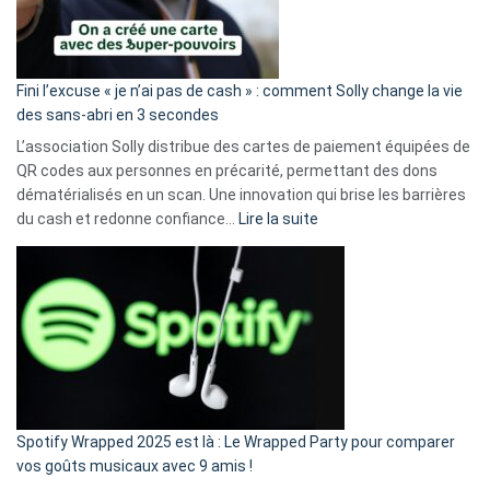
Fini l’excuse « je n’ai pas de cash » : comment Solly change la vie
des sans-abri en 3 secondes
L’association Solly distribue des cartes de paiement équipées de
QR codes aux personnes en précarité, permettant des dons
dématérialisés en un scan. Une innovation qui brise les barrières
:
du cash et redonne confiance…
Lire la suite
Fini
l’excuse
«
je
n’ai
pas
de
cash
»
Spotify Wrapped 2025 est là : Le Wrapped Party pour comparer
:
vos goûts musicaux avec 9 amis !
comment