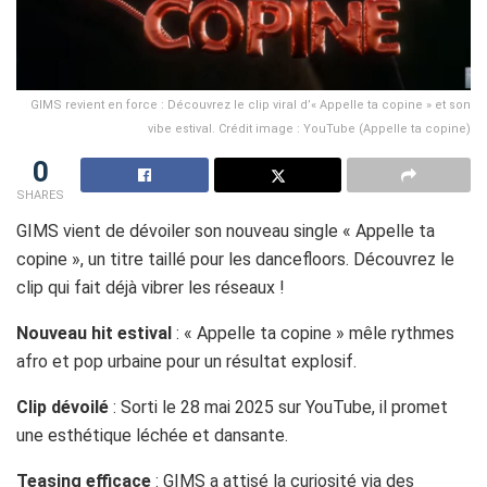
GIMS revient en force : Découvrez le clip viral d’« Appelle ta copine » et son
vibe estival. Crédit image : YouTube (Appelle ta copine)
0
SHARES
GIMS vient de dévoiler son nouveau single « Appelle ta
copine », un titre taillé pour les dancefloors. Découvrez le
clip qui fait déjà vibrer les réseaux !
Nouveau hit estival
: « Appelle ta copine » mêle rythmes
afro et pop urbaine pour un résultat explosif.
Clip dévoilé
: Sorti le 28 mai 2025 sur YouTube, il promet
une esthétique léchée et dansante.
Teasing efficace
: GIMS a attisé la curiosité via des