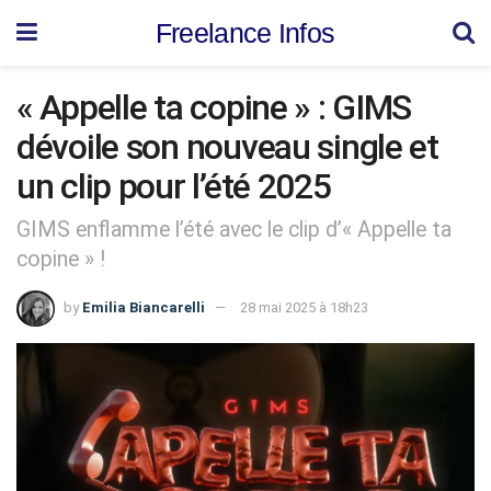
Freelance Infos
« Appelle ta copine » : GIMS
dévoile son nouveau single et
un clip pour l’été 2025
GIMS enflamme l’été avec le clip d’« Appelle ta
copine » !
by
Emilia Biancarelli
28 mai 2025 à 18h23