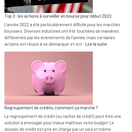
gui
d’a
ass
Top 3 : les actions à surveiller en bourse pour début 2023
L’année 2022 a été particulièrement difficile pour les marchés
boursiers. Diverses industries ont été touchées de manières
différentes par les événements de l’année, mais certaines
:
actions ont réussi à se démarquer et ont…
Lire la suite
Top
3
:
les
actions
à
surveiller
en
bourse
Regroupement de crédits, comment ça marche ?
pour
début
Le regroupement de crédit (ou rachat de crédit) peut être une
2023
solution à envisager pour mieux maîtriser votre budget. Le
dossier de crédit est pris en charge par un seul et même