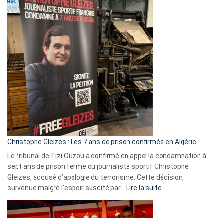
2026
:
Pays-
Bas,
Espagne,
Irlande
et
Slovénie
rejettent
la
présence
d’Israël
Christophe Gleizes : Les 7 ans de prison confirmés en Algérie
Le tribunal de Tizi Ouzou a confirmé en appel la condamnation à
sept ans de prison ferme du journaliste sportif Christophe
Gleizes, accusé d’apologie du terrorisme. Cette décision,
:
survenue malgré l’espoir suscité par…
Lire la suite
Christophe
Gleizes