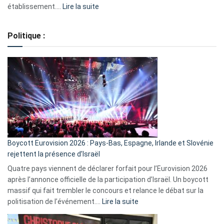
:
établissement.…
Lire la suite
Regroupement
de
Politique :
crédits,
comment
ça
marche
?
Boycott Eurovision 2026 : Pays-Bas, Espagne, Irlande et Slovénie
rejettent la présence d’Israël
Quatre pays viennent de déclarer forfait pour l’Eurovision 2026
après l’annonce officielle de la participation d’Israël. Un boycott
massif qui fait trembler le concours et relance le débat sur la
:
politisation de l’événement.…
Lire la suite
Boycott
Eurovision