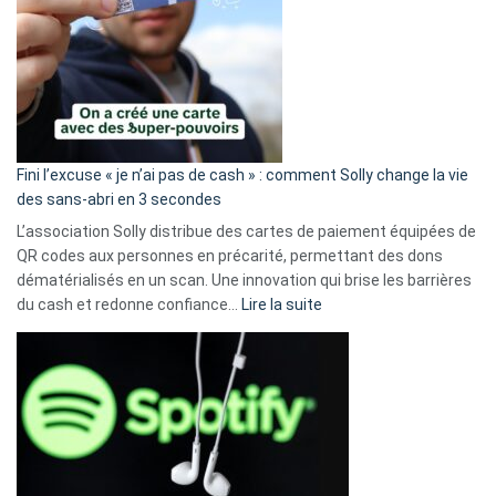
Fini l’excuse « je n’ai pas de cash » : comment Solly change la vie
des sans-abri en 3 secondes
L’association Solly distribue des cartes de paiement équipées de
QR codes aux personnes en précarité, permettant des dons
dématérialisés en un scan. Une innovation qui brise les barrières
:
du cash et redonne confiance…
Lire la suite
Fini
l’excuse
«
je
n’ai
pas
de