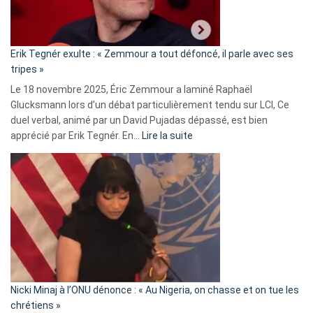
RN
:
«
Erik Tegnér exulte : « Zemmour a tout défoncé, il parle avec ses
C’est
tripes »
une
Le 18 novembre 2025, Éric Zemmour a laminé Raphaël
fake
Glucksmann lors d’un débat particulièrement tendu sur LCI, Ce
news
duel verbal, animé par un David Pujadas dépassé, est bien
»
:
apprécié par Erik Tegnér. En…
Lire la suite
Erik
Tegnér
exulte
:
« Zemmour
a
tout
défoncé,
il
parle
Nicki Minaj à l’ONU dénonce : « Au Nigeria, on chasse et on tue les
avec
chrétiens »