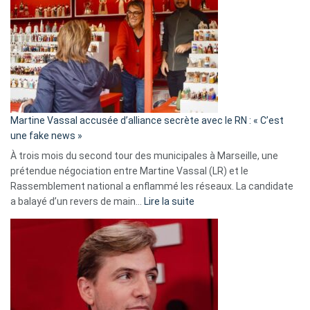
:
Les
7
ans
de
prison
confirmés
en
Martine Vassal accusée d’alliance secrète avec le RN : « C’est
Algérie
une fake news »
À trois mois du second tour des municipales à Marseille, une
prétendue négociation entre Martine Vassal (LR) et le
Rassemblement national a enflammé les réseaux. La candidate
:
a balayé d’un revers de main…
Lire la suite
Martine
Vassal
accusée
d’alliance
secrète
avec
le