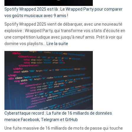
cash
»
Spotify Wrapped 2025 est là : Le Wrapped Party pour comparer
:
vos goûts musicaux avec 9 amis !
comment
Spotify Wrapped 2025 vient de débarquer, avec une nouveauté
Solly
explosive : Wrapped Party, qui transforme vos stats d’écoute en
change
une compétition ludique avec jusqu’à neuf amis. Prêt à voir qui
la
:
domine vos playlists…
Lire la suite
vie
Spotify
des
Wrapped
sans-
2025
abri
est
en
là
3
:
secondes
Le
Wrapped
Party
pour
Cyberattaque record : La fuite de 16 milliards de données
comparer
menace Facebook, Telegram et GitHub
vos
goûts
Une fuite massive de 16 milliards de mots de passe qui touche