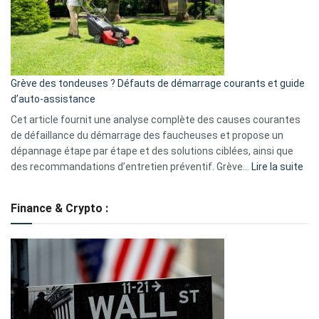
surveillance
?
5
avantages
essentiels
Grève des tondeuses ? Défauts de démarrage courants et guide
de
d’auto-assistance
la
S330
Cet article fournit une analyse complète des causes courantes
eufy
de défaillance du démarrage des faucheuses et propose un
dépannage étape par étape et des solutions ciblées, ainsi que
:
des recommandations d’entretien préventif. Grève…
Lire la suite
Grè
de
Finance & Crypto :
to
?
Déf
de
dé
cou
et