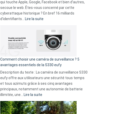
musicaux
qui touche Apple, Google, Facebook et bien d’autres,
avec
secoue le web. Êtes-vous concerné par cette
9
cyberattaque historique ? En bref 16 milliards
amis
:
d’identifiants…
Lire la suite
!
Cyberattaque
record
:
La
fuite
de
16
Comment choisir une caméra de surveillance ? 5
milliards
avantages essentiels de la S330 eufy
de
Description du texte : La caméra de surveillance S330
données
eufy offre aux utilisateurs une sécurité tous temps
menace
et tous azimuts grâce à ses cinq avantages
Facebook,
principaux, notamment une autonomie de batterie
Telegram
:
illimitée, une…
Lire la suite
et
Comment
GitHub
choisir
une