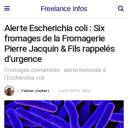
Freelance Infos
Alerte Escherichia coli : Six
fromages de la Fromagerie
Pierre Jacquin & Fils rappelés
d’urgence
Fromages contaminés : alerte nationale à
l’Escherichia coli
by
Fabien Joubert
5 août 2025 à 18h22