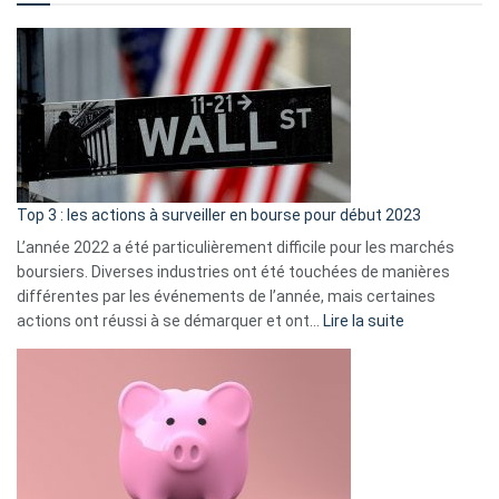
?
Déf
de
dé
cou
et
gui
d’a
ass
Top 3 : les actions à surveiller en bourse pour début 2023
L’année 2022 a été particulièrement difficile pour les marchés
boursiers. Diverses industries ont été touchées de manières
différentes par les événements de l’année, mais certaines
:
actions ont réussi à se démarquer et ont…
Lire la suite
Top
3
:
les
actions
à
surveiller