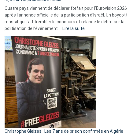
Quatre pays viennent de déclarer forfait pour l’Eurovision 2026
après l’annonce officielle de la participation d’Israël. Un boycott
massif qui fait trembler le concours et relance le débat sur la
:
politisation de l’événement.…
Lire la suite
Boycott
Eurovision
2026
:
Pays-
Bas,
Espagne,
Irlande
et
Slovénie
rejettent
la
présence
d’Israël
Christophe Gleizes : Les 7 ans de prison confirmés en Algérie