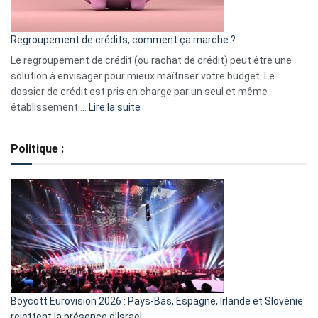
en
bourse
Regroupement de crédits, comment ça marche ?
pour
début
Le regroupement de crédit (ou rachat de crédit) peut être une
2023
solution à envisager pour mieux maîtriser votre budget. Le
dossier de crédit est pris en charge par un seul et même
:
établissement.…
Lire la suite
Regroupement
de
Politique :
crédits,
comment
ça
marche
?
Boycott Eurovision 2026 : Pays-Bas, Espagne, Irlande et Slovénie
rejettent la présence d’Israël