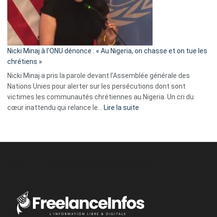
a
tout
défoncé,
il
parle
Nicki Minaj à l’ONU dénonce : « Au Nigeria, on chasse et on tue les
avec
chrétiens »
ses
Nicki Minaj a pris la parole devant l’Assemblée générale des
tripes »
Nations Unies pour alerter sur les persécutions dont sont
victimes les communautés chrétiennes au Nigeria. Un cri du
:
cœur inattendu qui relance le…
Lire la suite
Nicki
Minaj
à
l’ONU
dénonce
:
«
Au
Nigeria,
on