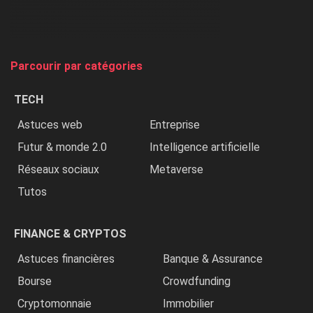
chasse
et
on
tue
Parcourir par catégories
les
chrétiens
TECH
»
Astuces web
Entreprise
Futur & monde 2.0
Intelligence artificielle
Réseaux sociaux
Metaverse
Tutos
FINANCE & CRYPTOS
Astuces financières
Banque & Assurance
Bourse
Crowdfunding
Cryptomonnaie
Immobilier