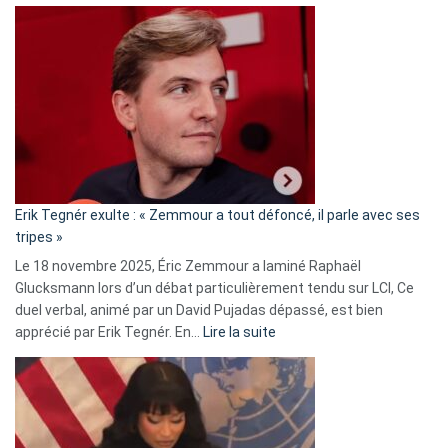
Martine
Vassal
accusée
d’alliance
secrète
avec
le
RN
:
«
Erik Tegnér exulte : « Zemmour a tout défoncé, il parle avec ses
C’est
tripes »
une
Le 18 novembre 2025, Éric Zemmour a laminé Raphaël
fake
Glucksmann lors d’un débat particulièrement tendu sur LCI, Ce
news
duel verbal, animé par un David Pujadas dépassé, est bien
»
:
apprécié par Erik Tegnér. En…
Lire la suite
Erik
Tegnér
exulte
:
« Zemmour