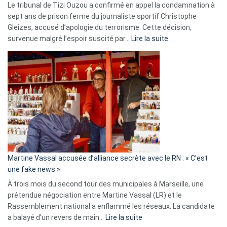
Le tribunal de Tizi Ouzou a confirmé en appel la condamnation à
sept ans de prison ferme du journaliste sportif Christophe
Gleizes, accusé d’apologie du terrorisme. Cette décision,
:
survenue malgré l’espoir suscité par…
Lire la suite
Christophe
Gleizes
:
Les
7
ans
de
prison
confirmés
en
Martine Vassal accusée d’alliance secrète avec le RN : « C’est
Algérie
une fake news »
À trois mois du second tour des municipales à Marseille, une
prétendue négociation entre Martine Vassal (LR) et le
Rassemblement national a enflammé les réseaux. La candidate
:
a balayé d’un revers de main…
Lire la suite