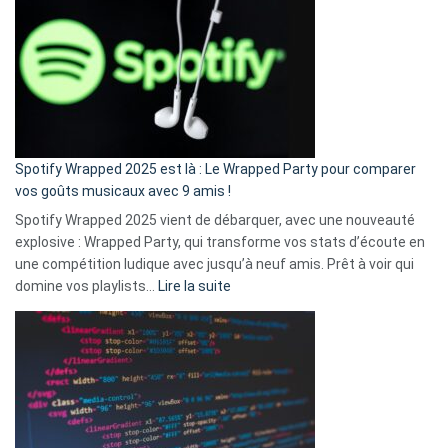
l’excuse
«
je
n’ai
pas
de
cash
»
Spotify Wrapped 2025 est là : Le Wrapped Party pour comparer
:
vos goûts musicaux avec 9 amis !
comment
Spotify Wrapped 2025 vient de débarquer, avec une nouveauté
Solly
explosive : Wrapped Party, qui transforme vos stats d’écoute en
change
une compétition ludique avec jusqu’à neuf amis. Prêt à voir qui
la
:
domine vos playlists…
Lire la suite
vie
Spotify
des
Wrapped
sans-
2025
abri
est
en
là
3
:
secondes
Le