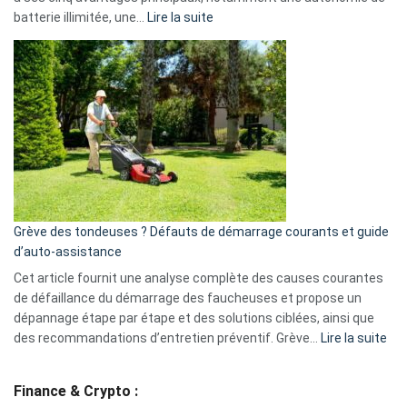
Facebook,
:
batterie illimitée, une…
Lire la suite
Telegram
Comment
et
choisir
GitHub
une
caméra
de
surveillance
?
5
avantages
essentiels
Grève des tondeuses ? Défauts de démarrage courants et guide
de
d’auto-assistance
la
S330
Cet article fournit une analyse complète des causes courantes
eufy
de défaillance du démarrage des faucheuses et propose un
dépannage étape par étape et des solutions ciblées, ainsi que
:
des recommandations d’entretien préventif. Grève…
Lire la suite
Grè
de
Finance & Crypto :
to