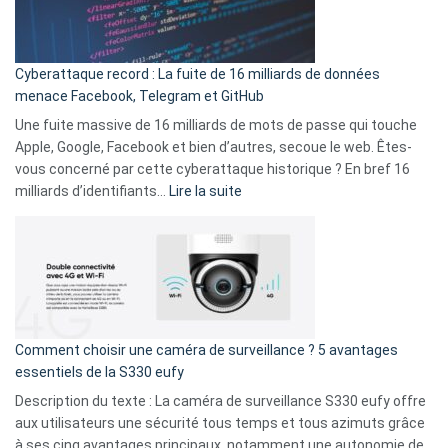
Wrapped
Party
pour
Cyberattaque record : La fuite de 16 milliards de données
comparer
menace Facebook, Telegram et GitHub
vos
goûts
Une fuite massive de 16 milliards de mots de passe qui touche
musicaux
Apple, Google, Facebook et bien d’autres, secoue le web. Êtes-
avec
vous concerné par cette cyberattaque historique ? En bref 16
9
:
milliards d’identifiants…
Lire la suite
amis
Cyberattaque
!
record
:
La
fuite
de
16
Comment choisir une caméra de surveillance ? 5 avantages
milliards
essentiels de la S330 eufy
de
Description du texte : La caméra de surveillance S330 eufy offre
données
aux utilisateurs une sécurité tous temps et tous azimuts grâce
menace
à ses cinq avantages principaux, notamment une autonomie de