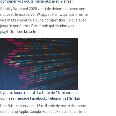
comparer vos goûts musicaux avec 9 amis !
comment
Spotify Wrapped 2025 vient de débarquer, avec une
Solly
nouveauté explosive : Wrapped Party, qui transforme
change
vos stats d’écoute en une compétition ludique avec
la
jusqu’à neuf amis. Prêt à voir qui domine vos
vie
:
playlists…
Lire la suite
des
Spotify
sans-
Wrapped
abri
2025
en
est
3
là
secondes
:
Le
Wrapped
Party
pour
Cyberattaque record : La fuite de 16 milliards de
comparer
données menace Facebook, Telegram et GitHub
vos
goûts
Une fuite massive de 16 milliards de mots de passe
musicaux
qui touche Apple, Google, Facebook et bien d’autres,