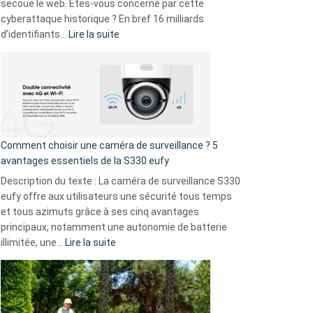
avec
secoue le web. Êtes-vous concerné par cette
9
cyberattaque historique ? En bref 16 milliards
amis
:
d’identifiants…
Lire la suite
!
Cyberattaque
record
:
La
fuite
de
16
Comment choisir une caméra de surveillance ? 5
milliards
avantages essentiels de la S330 eufy
de
Description du texte : La caméra de surveillance S330
données
eufy offre aux utilisateurs une sécurité tous temps
menace
et tous azimuts grâce à ses cinq avantages
Facebook,
principaux, notamment une autonomie de batterie
Telegram
:
illimitée, une…
Lire la suite
et
Comment
GitHub
choisir
une
caméra