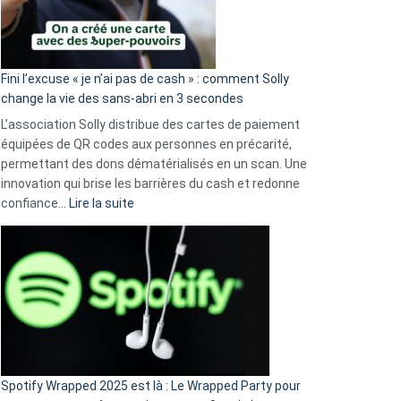
Fini l’excuse « je n’ai pas de cash » : comment Solly
change la vie des sans-abri en 3 secondes
L’association Solly distribue des cartes de paiement
équipées de QR codes aux personnes en précarité,
permettant des dons dématérialisés en un scan. Une
innovation qui brise les barrières du cash et redonne
:
confiance…
Lire la suite
Fini
l’excuse
«
je
n’ai
pas
de
cash
»
Spotify Wrapped 2025 est là : Le Wrapped Party pour
: