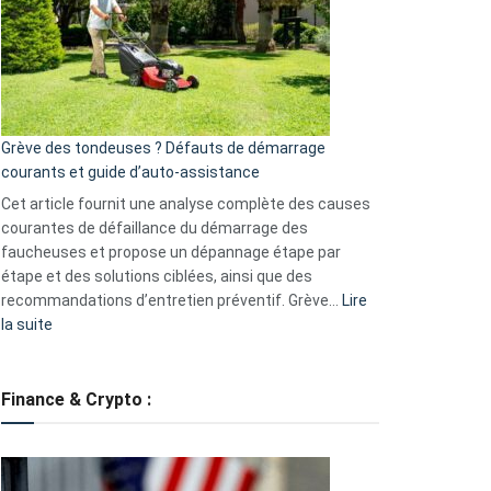
de
surveillance
?
5
avantages
essentiels
Grève des tondeuses ? Défauts de démarrage
de
courants et guide d’auto-assistance
la
S330
Cet article fournit une analyse complète des causes
eufy
courantes de défaillance du démarrage des
faucheuses et propose un dépannage étape par
étape et des solutions ciblées, ainsi que des
recommandations d’entretien préventif. Grève…
Lire
:
la suite
Grève
des
tondeuses
Finance & Crypto :
?
Défauts
de