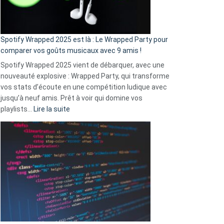
pas
de
cash
»
Spotify Wrapped 2025 est là : Le Wrapped Party pour
:
comparer vos goûts musicaux avec 9 amis !
comment
Spotify Wrapped 2025 vient de débarquer, avec une
Solly
nouveauté explosive : Wrapped Party, qui transforme
change
vos stats d’écoute en une compétition ludique avec
la
jusqu’à neuf amis. Prêt à voir qui domine vos
vie
:
playlists…
Lire la suite
des
Spotify
sans-
Wrapped
abri
2025
en
est
3
là
secondes
:
Le
Wrapped
Party
pour