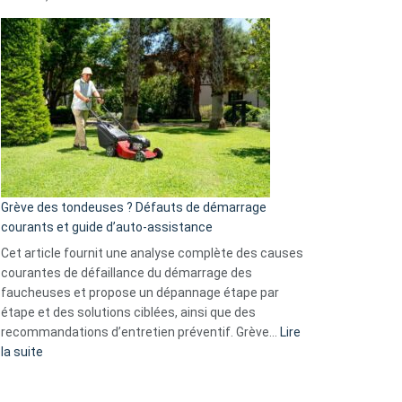
et
Comment
GitHub
choisir
une
caméra
de
surveillance
?
5
avantages
essentiels
Grève des tondeuses ? Défauts de démarrage
de
courants et guide d’auto-assistance
la
S330
Cet article fournit une analyse complète des causes
eufy
courantes de défaillance du démarrage des
faucheuses et propose un dépannage étape par
étape et des solutions ciblées, ainsi que des
recommandations d’entretien préventif. Grève…
Lire
:
la suite
Grève
des