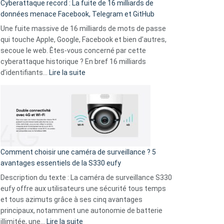
Cyberattaque record : La fuite de 16 milliards de
comparer
données menace Facebook, Telegram et GitHub
vos
goûts
Une fuite massive de 16 milliards de mots de passe
musicaux
qui touche Apple, Google, Facebook et bien d’autres,
avec
secoue le web. Êtes-vous concerné par cette
9
cyberattaque historique ? En bref 16 milliards
amis
:
d’identifiants…
Lire la suite
!
Cyberattaque
record
:
La
fuite
de
16
Comment choisir une caméra de surveillance ? 5
milliards
avantages essentiels de la S330 eufy
de
Description du texte : La caméra de surveillance S330
données
eufy offre aux utilisateurs une sécurité tous temps
menace
et tous azimuts grâce à ses cinq avantages
Facebook,
principaux, notamment une autonomie de batterie
Telegram
:
illimitée, une…
Lire la suite