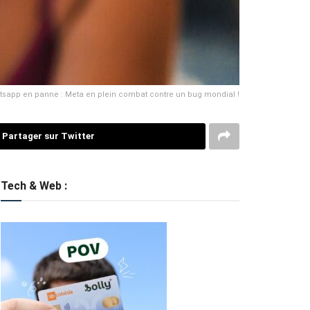
sapp en panne : Meta en plein combat contre un bug mondial !
Partager sur Twitter
Tech & Web :