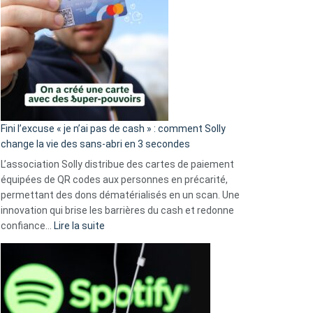
Fini l’excuse « je n’ai pas de cash » : comment Solly
change la vie des sans-abri en 3 secondes
L’association Solly distribue des cartes de paiement
équipées de QR codes aux personnes en précarité,
permettant des dons dématérialisés en un scan. Une
innovation qui brise les barrières du cash et redonne
:
confiance…
Lire la suite
Fini
l’excuse
«
je
n’ai