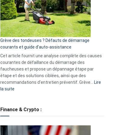
de
surveillance
?
5
avantages
essentiels
Grève des tondeuses ? Défauts de démarrage
de
courants et guide d’auto-assistance
la
S330
Cet article fournit une analyse complète des causes
eufy
courantes de défaillance du démarrage des
faucheuses et propose un dépannage étape par
étape et des solutions ciblées, ainsi que des
recommandations d’entretien préventif. Grève…
Lire
:
la suite
Grève
des
tondeuses
Finance & Crypto :
?
Défauts
de