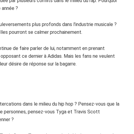
ée par plusieurs conflits dans le milieu du rap. Pourquoi
e année ?
uleversements plus profonds dans l’industrie musicale ?
elles pourront se calmer prochainement.
tinue de faire parler de lui, notamment en prenant
 opposant ce dernier à Adidas. Mais les fans ne veulent
eur désire de réponse sur la bagarre.
ltercations dans le milieu du hip hop ? Pensez-vous que la
de personnes, pensez-vous Tyga et Travis Scott
enner ?