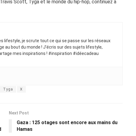
 Travis Scott, Tyga et le monde du hip-hop, continuez à
ues lifestyle, je scrute tout ce qui se passe sur les réseaux
ge au bout du monde ! J’écris sur des sujets lifestyle,
artage mes inspirations ! #inspiration #idéecadeau
Tyga
X
Next Post
Gaza : 125 otages sont encore aux mains du
d
Hamas