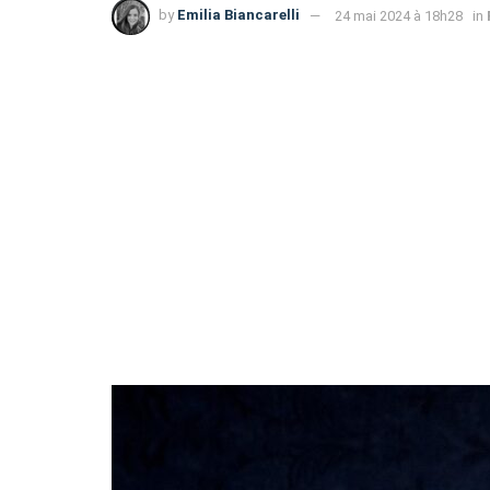
by
Emilia Biancarelli
24 mai 2024 à 18h28
in