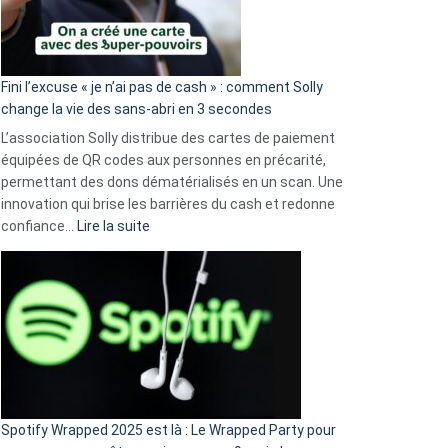
Fini l’excuse « je n’ai pas de cash » : comment Solly
change la vie des sans-abri en 3 secondes
L’association Solly distribue des cartes de paiement
équipées de QR codes aux personnes en précarité,
permettant des dons dématérialisés en un scan. Une
innovation qui brise les barrières du cash et redonne
:
confiance…
Lire la suite
Fini
l’excuse
«
je
n’ai
pas
de
cash
»
Spotify Wrapped 2025 est là : Le Wrapped Party pour
: