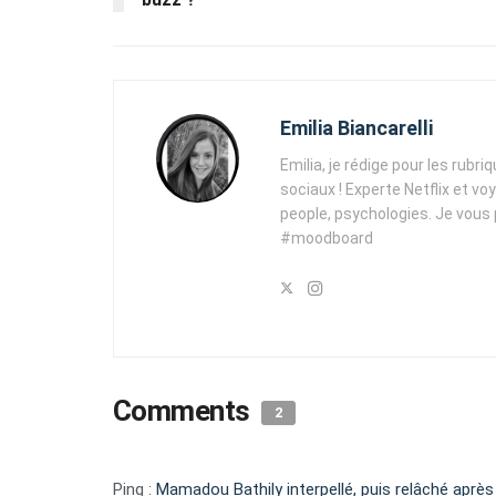
Emilia Biancarelli
Emilia, je rédige pour les rubri
sociaux ! Experte Netflix et vo
people, psychologies. Je vous
#moodboard
Comments
2
Ping :
Mamadou Bathily interpellé, puis relâché après