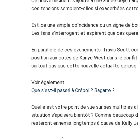
Ce nouvel incident s’ajoute à une année déjà marqu
ces tensions semblent-elles si exacerbées cett
Est-ce une simple coïncidence ou un signe de bo
Les fans s’interrogent et espèrent que ces quer
En parallèle de ces événements, Travis Scott con
position aux côtés de Kanye West dans le conflit
surtout pas que cette nouvelle actualité éclipse l
Voir également :
Que s’est-il passé à Crépol ? Bagarre ?
Quelle est votre point de vue sur ses multiples a
situation s’apaisera bientôt ? Comme beaucoup 
resteront ennemis longtemps à cause de Kelly J