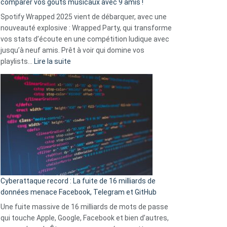
comparer vos goûts musicaux avec 9 amis !
comment
Spotify Wrapped 2025 vient de débarquer, avec une
Solly
nouveauté explosive : Wrapped Party, qui transforme
change
vos stats d’écoute en une compétition ludique avec
la
jusqu’à neuf amis. Prêt à voir qui domine vos
vie
:
playlists…
Lire la suite
des
Spotify
sans-
Wrapped
abri
2025
en
est
3
là
secondes
:
Le
Wrapped
Party
pour
Cyberattaque record : La fuite de 16 milliards de
comparer
données menace Facebook, Telegram et GitHub
vos
goûts
Une fuite massive de 16 milliards de mots de passe
musicaux
qui touche Apple, Google, Facebook et bien d’autres,