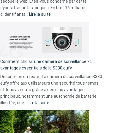
avec
secoue le web. Êtes-vous concerné par cette
9
cyberattaque historique ? En bref 16 milliards
amis
:
d’identifiants…
Lire la suite
!
Cyberattaque
record
:
La
fuite
de
16
Comment choisir une caméra de surveillance ? 5
milliards
avantages essentiels de la S330 eufy
de
Description du texte : La caméra de surveillance S330
données
eufy offre aux utilisateurs une sécurité tous temps
menace
et tous azimuts grâce à ses cinq avantages
Facebook,
principaux, notamment une autonomie de batterie
Telegram
:
illimitée, une…
Lire la suite
et
Comment
GitHub
choisir
une
caméra