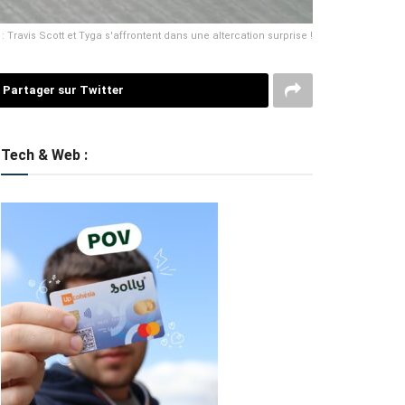
 Travis Scott et Tyga s'affrontent dans une altercation surprise !
Partager sur Twitter
Tech & Web :