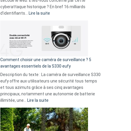
secoue le web. Êtes-vous concerné par cette
9
cyberattaque historique ? En bref 16 milliards
amis
:
d’identifiants…
Lire la suite
!
Cyberattaque
record
:
La
fuite
de
16
Comment choisir une caméra de surveillance ? 5
milliards
avantages essentiels de la S330 eufy
de
Description du texte : La caméra de surveillance S330
données
eufy offre aux utilisateurs une sécurité tous temps
menace
et tous azimuts grâce à ses cinq avantages
Facebook,
principaux, notamment une autonomie de batterie
Telegram
:
illimitée, une…
Lire la suite
et
Comment
GitHub
choisir
une
caméra