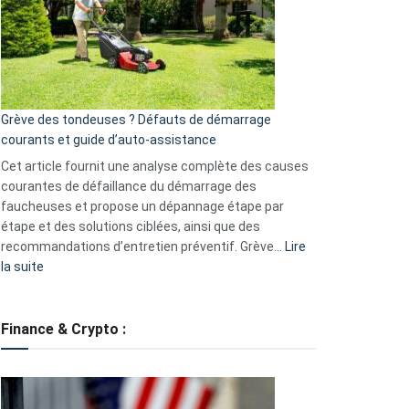
de
surveillance
?
5
avantages
essentiels
Grève des tondeuses ? Défauts de démarrage
de
courants et guide d’auto-assistance
la
S330
Cet article fournit une analyse complète des causes
eufy
courantes de défaillance du démarrage des
faucheuses et propose un dépannage étape par
étape et des solutions ciblées, ainsi que des
recommandations d’entretien préventif. Grève…
Lire
:
la suite
Grève
des
tondeuses
Finance & Crypto :
?
Défauts
de
démarrage