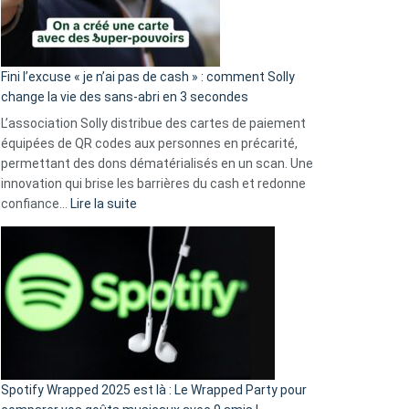
Fini l’excuse « je n’ai pas de cash » : comment Solly
change la vie des sans-abri en 3 secondes
L’association Solly distribue des cartes de paiement
équipées de QR codes aux personnes en précarité,
permettant des dons dématérialisés en un scan. Une
innovation qui brise les barrières du cash et redonne
:
confiance…
Lire la suite
Fini
l’excuse
«
je
n’ai
pas
de
cash
»
Spotify Wrapped 2025 est là : Le Wrapped Party pour
: