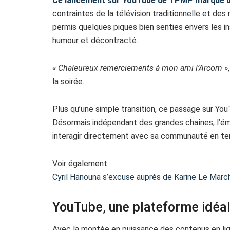
Ce lancement sur YouTube de TPMP marque un
contraintes de la télévision traditionnelle et des
permis quelques piques bien senties envers les i
humour et décontracté.
« Chaleureux remerciements à mon ami l’Arcom »
la soirée.
Plus qu’une simple transition, ce passage sur Yo
Désormais indépendant des grandes chaînes, l’é
interagir directement avec sa communauté en te
Voir également :
Cyril Hanouna s’excuse auprès de Karine Le Mar
YouTube, une plateforme idéa
Avec la montée en puissance des contenus en li