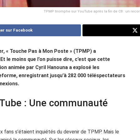
TPMP triomphe sur YouTube après la fin de C8 : un record
er sur Facebook
ier, « Touche Pas à Mon Poste » (TPMP) a
Et le moins que l’on puisse dire, c’est que cette
ion animée par Cyril Hanouna a explosé les
teforme, enregistrant jusqu’à 282 000 téléspectateurs
nnexions.
Tube : Une communauté
 fans s’étaient inquiétés du devenir de TPMP. Mais le
nisé la communauté. Sur les réseaux sociaux, les