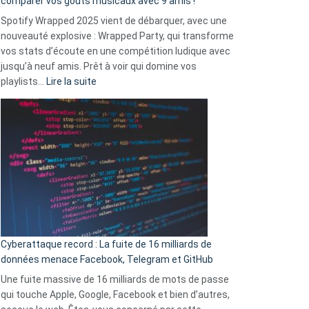
comparer vos goûts musicaux avec 9 amis !
comment
Spotify Wrapped 2025 vient de débarquer, avec une
Solly
nouveauté explosive : Wrapped Party, qui transforme
change
vos stats d’écoute en une compétition ludique avec
la
jusqu’à neuf amis. Prêt à voir qui domine vos
vie
:
playlists…
Lire la suite
des
Spotify
sans-
Wrapped
abri
2025
en
est
3
là
secondes
:
Le
Wrapped
Party
pour
Cyberattaque record : La fuite de 16 milliards de
comparer
données menace Facebook, Telegram et GitHub
vos
goûts
Une fuite massive de 16 milliards de mots de passe
musicaux
qui touche Apple, Google, Facebook et bien d’autres,
avec