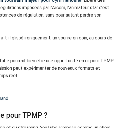
 tournant majeur pour Cyril Hanouna.
Libéré des
 régulations imposées par l’Arcom, l’animateur star s’est
nstances de régulation, sans pour autant perdre son
, a-t-il glissé ironiquement, un sourire en coin, au cours de
uTube pourrait bien être une opportunité en or pour TPMP.
mission peut expérimenter de nouveaux formats et
mps réel.
chand
le pour TPMP ?
gne et du streaming, YouTube s’impose comme un choix