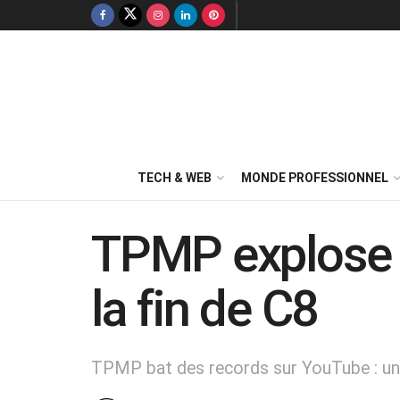
TECH & WEB
MONDE PROFESSIONNEL
TPMP explose 
la fin de C8
TPMP bat des records sur YouTube : un