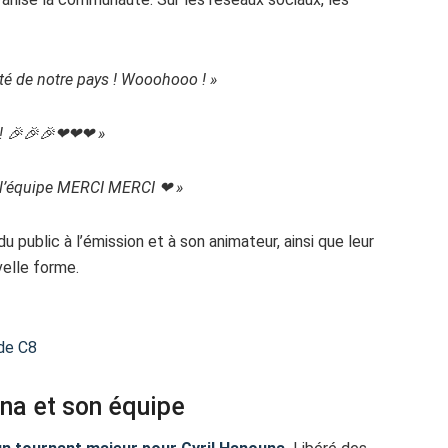
erté de notre pays ! Wooohooo ! »
!!! 🎉🎉🎉❤❤❤ »
e l’équipe MERCI MERCI ❤ »
ublic à l’émission et à son animateur, ainsi que leur
elle forme.
 de C8
na et son équipe