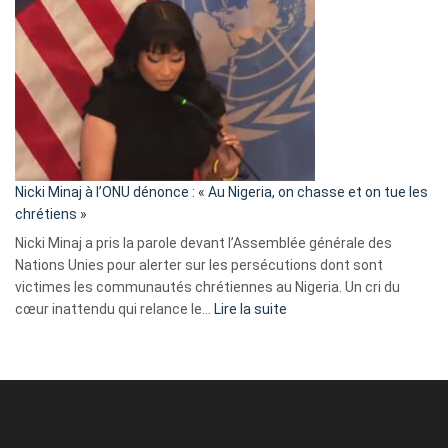
Tegnér
exulte
:
« Zemmour
a
tout
défoncé,
il
parle
Nicki Minaj à l’ONU dénonce : « Au Nigeria, on chasse et on tue les
avec
chrétiens »
ses
Nicki Minaj a pris la parole devant l’Assemblée générale des
tripes »
Nations Unies pour alerter sur les persécutions dont sont
victimes les communautés chrétiennes au Nigeria. Un cri du
:
cœur inattendu qui relance le…
Lire la suite
Nicki
Minaj
à
l’ONU
dénonce
: