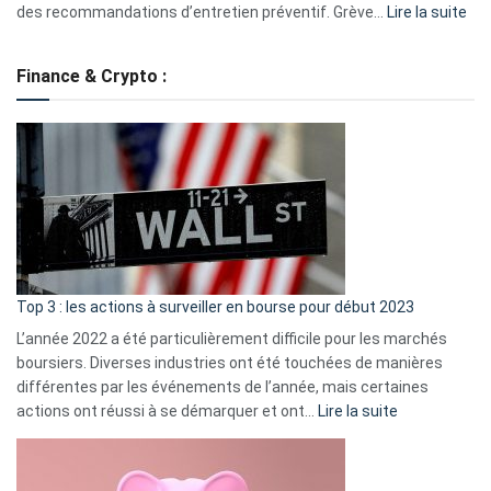
:
des recommandations d’entretien préventif. Grève…
Lire la suite
Grè
de
Finance & Crypto :
to
?
Déf
de
dé
cou
et
gui
d’a
ass
Top 3 : les actions à surveiller en bourse pour début 2023
L’année 2022 a été particulièrement difficile pour les marchés
boursiers. Diverses industries ont été touchées de manières
différentes par les événements de l’année, mais certaines
:
actions ont réussi à se démarquer et ont…
Lire la suite
Top
3
: