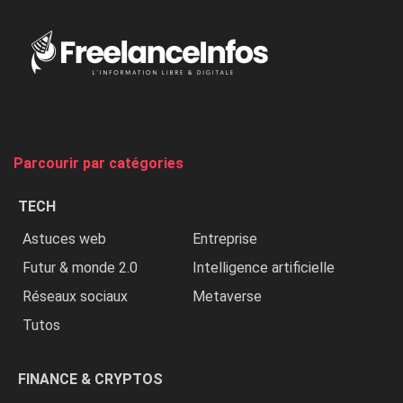
«
Au
Nigeria,
on
chasse
et
on
tue
Parcourir par catégories
les
chrétiens
TECH
»
Astuces web
Entreprise
Futur & monde 2.0
Intelligence artificielle
Réseaux sociaux
Metaverse
Tutos
FINANCE & CRYPTOS