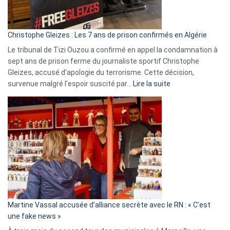
présence
d’Israël
Christophe Gleizes : Les 7 ans de prison confirmés en Algérie
Le tribunal de Tizi Ouzou a confirmé en appel la condamnation à
sept ans de prison ferme du journaliste sportif Christophe
Gleizes, accusé d’apologie du terrorisme. Cette décision,
:
survenue malgré l’espoir suscité par…
Lire la suite
Christophe
Gleizes
:
Les
7
ans
de
prison
confirmés
en
Martine Vassal accusée d’alliance secrète avec le RN : « C’est
Algérie
une fake news »