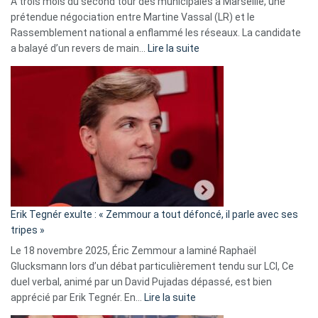
À trois mois du second tour des municipales à Marseille, une
prétendue négociation entre Martine Vassal (LR) et le
Rassemblement national a enflammé les réseaux. La candidate
:
a balayé d’un revers de main…
Lire la suite
Martine
Vassal
accusée
d’alliance
secrète
avec
le
RN
:
«
Erik Tegnér exulte : « Zemmour a tout défoncé, il parle avec ses
C’est
tripes »
une
Le 18 novembre 2025, Éric Zemmour a laminé Raphaël
fake
Glucksmann lors d’un débat particulièrement tendu sur LCI, Ce
news
duel verbal, animé par un David Pujadas dépassé, est bien
»
:
apprécié par Erik Tegnér. En…
Lire la suite
Erik