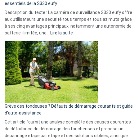
milliards
essentiels de la S330 eufy
de
Description du texte : La caméra de surveillance S330 eufy offre
données
aux utilisateurs une sécurité tous temps et tous azimuts grâce
menace
à ses cinq avantages principaux, notamment une autonomie de
Facebook,
:
batterie illimitée, une…
Lire la suite
Telegram
Comment
et
choisir
GitHub
une
caméra
de
surveillance
?
5
avantages
essentiels
Grève des tondeuses ? Défauts de démarrage courants et guide
de
d’auto-assistance
la
S330
Cet article fournit une analyse complète des causes courantes
eufy
de défaillance du démarrage des faucheuses et propose un
dépannage étape par étape et des solutions ciblées, ainsi que