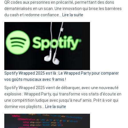
QR codes aux personnes en précarité, permettant des dons
dématérialisés en un scan. Une innovation qui brise les barrières
:
du cash et redonne confiance…
Lire la suite
Fini
l’excuse
«
je
n’ai
pas
de
cash
»
Spotify Wrapped 2025 est là : Le Wrapped Party pour comparer
:
vos goûts musicaux avec 9 amis !
comment
Spotify Wrapped 2025 vient de débarquer, avec une nouveauté
Solly
explosive : Wrapped Party, qui transforme vos stats d’écoute en
change
une compétition ludique avec jusqu’à neuf amis. Prêt à voir qui
la
:
domine vos playlists…
Lire la suite
vie
Spotify
des
Wrapped
sans-
2025
abri