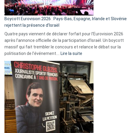
Boycott Eurovision 2026 : Pays-Bas, Espagne, Irlande et Slovénie
rejettent la présence d’Israël
Quatre pays viennent de déclarer forfait pour l’Eurovision 2026
après l’annonce officielle de la participation d’Israël. Un boycott
massif qui fait trembler le concours et relance le débat sur la
:
politisation de l’événement.…
Lire la suite
Boycott
Eurovision
2026
:
Pays-
Bas,
Espagne,
Irlande
et
Slovénie
rejettent
la