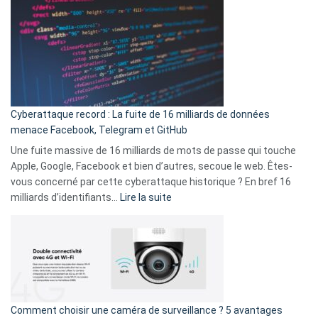
est
en
là
3
:
secondes
Le
Wrapped
Party
pour
Cyberattaque record : La fuite de 16 milliards de données
comparer
menace Facebook, Telegram et GitHub
vos
goûts
Une fuite massive de 16 milliards de mots de passe qui touche
musicaux
Apple, Google, Facebook et bien d’autres, secoue le web. Êtes-
avec
vous concerné par cette cyberattaque historique ? En bref 16
9
:
milliards d’identifiants…
Lire la suite
amis
Cyberattaque
!
record
:
La
fuite
de
16
Comment choisir une caméra de surveillance ? 5 avantages