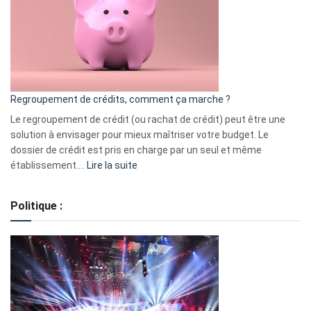
les
actions
à
surveiller
en
bourse
Regroupement de crédits, comment ça marche ?
pour
début
Le regroupement de crédit (ou rachat de crédit) peut être une
2023
solution à envisager pour mieux maîtriser votre budget. Le
dossier de crédit est pris en charge par un seul et même
:
établissement.…
Lire la suite
Regroupement
de
Politique :
crédits,
comment
ça
marche
?