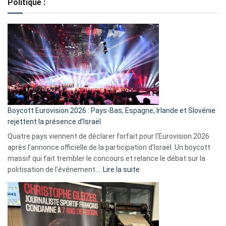
Politique :
crédits,
comment
ça
marche
?
Boycott Eurovision 2026 : Pays-Bas, Espagne, Irlande et Slovénie
rejettent la présence d’Israël
Quatre pays viennent de déclarer forfait pour l’Eurovision 2026
après l’annonce officielle de la participation d’Israël. Un boycott
massif qui fait trembler le concours et relance le débat sur la
:
politisation de l’événement.…
Lire la suite
Boycott
Eurovision
2026
:
Pays-