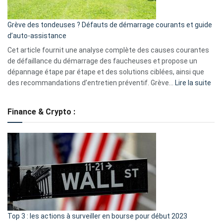
avantages
essentiels
Grève des tondeuses ? Défauts de démarrage courants et guide
de
d’auto-assistance
la
S330
Cet article fournit une analyse complète des causes courantes
eufy
de défaillance du démarrage des faucheuses et propose un
dépannage étape par étape et des solutions ciblées, ainsi que
:
des recommandations d’entretien préventif. Grève…
Lire la suite
Grè
de
Finance & Crypto :
to
?
Déf
de
dé
cou
et
gui
d’a
ass
Top 3 : les actions à surveiller en bourse pour début 2023