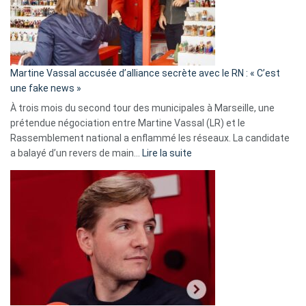
ans
de
prison
confirmés
en
Martine Vassal accusée d’alliance secrète avec le RN : « C’est
Algérie
une fake news »
À trois mois du second tour des municipales à Marseille, une
prétendue négociation entre Martine Vassal (LR) et le
Rassemblement national a enflammé les réseaux. La candidate
:
a balayé d’un revers de main…
Lire la suite
Martine
Vassal
accusée
d’alliance
secrète
avec
le
RN
:
«