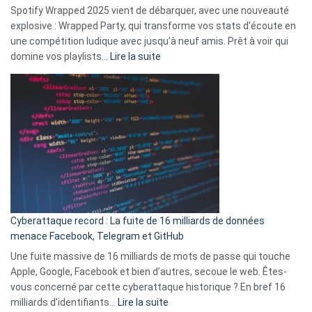
comment
Spotify Wrapped 2025 vient de débarquer, avec une nouveauté
Solly
explosive : Wrapped Party, qui transforme vos stats d’écoute en
change
une compétition ludique avec jusqu’à neuf amis. Prêt à voir qui
la
:
domine vos playlists…
Lire la suite
vie
Spotify
des
Wrapped
sans-
2025
abri
est
en
là
3
:
secondes
Le
Wrapped
Party
pour
Cyberattaque record : La fuite de 16 milliards de données
comparer
menace Facebook, Telegram et GitHub
vos
goûts
Une fuite massive de 16 milliards de mots de passe qui touche
musicaux
Apple, Google, Facebook et bien d’autres, secoue le web. Êtes-
avec
vous concerné par cette cyberattaque historique ? En bref 16
9
:
milliards d’identifiants…
Lire la suite