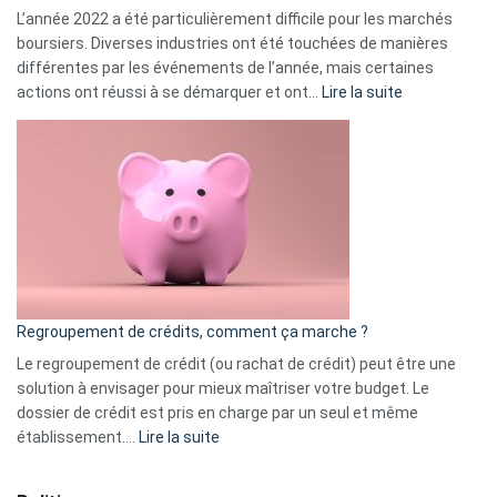
L’année 2022 a été particulièrement difficile pour les marchés
boursiers. Diverses industries ont été touchées de manières
différentes par les événements de l’année, mais certaines
:
actions ont réussi à se démarquer et ont…
Lire la suite
Top
3
:
les
actions
à
surveiller
en
bourse
Regroupement de crédits, comment ça marche ?
pour
début
Le regroupement de crédit (ou rachat de crédit) peut être une
2023
solution à envisager pour mieux maîtriser votre budget. Le
dossier de crédit est pris en charge par un seul et même
:
établissement.…
Lire la suite
Regroupement
de