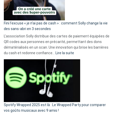
Fini l’excuse « je n’ai pas de cash » : comment Solly change la vie
des sans-abri en 3 secondes
L’association Solly distribue des cartes de paiement équipées de
QR codes aux personnes en précarité, permettant des dons
dématérialisés en un scan. Une innovation qui brise les barrières
:
du cash et redonne confiance…
Lire la suite
Fini
l’excuse
«
je
n’ai
pas
de
cash
»
Spotify Wrapped 2025 est là : Le Wrapped Party pour comparer
:
vos goûts musicaux avec 9 amis !