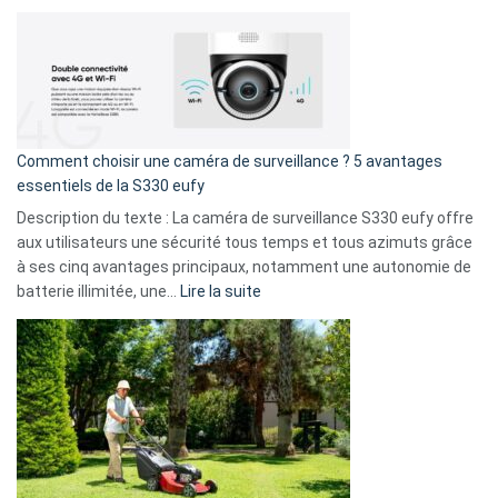
amis
Cyberattaque
!
record
:
La
fuite
de
16
Comment choisir une caméra de surveillance ? 5 avantages
milliards
essentiels de la S330 eufy
de
Description du texte : La caméra de surveillance S330 eufy offre
données
aux utilisateurs une sécurité tous temps et tous azimuts grâce
menace
à ses cinq avantages principaux, notamment une autonomie de
Facebook,
:
batterie illimitée, une…
Lire la suite
Telegram
Comment
et
choisir
GitHub
une
caméra
de
surveillance
?
5