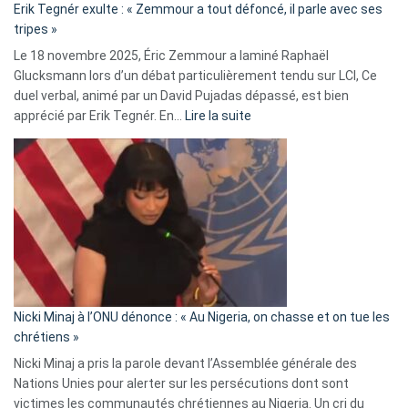
Erik Tegnér exulte : « Zemmour a tout défoncé, il parle avec ses
C’est
tripes »
une
Le 18 novembre 2025, Éric Zemmour a laminé Raphaël
fake
Glucksmann lors d’un débat particulièrement tendu sur LCI, Ce
news
duel verbal, animé par un David Pujadas dépassé, est bien
»
:
apprécié par Erik Tegnér. En…
Lire la suite
Erik
Tegnér
exulte
:
« Zemmour
a
tout
défoncé,
il
parle
Nicki Minaj à l’ONU dénonce : « Au Nigeria, on chasse et on tue les
avec
chrétiens »
ses
Nicki Minaj a pris la parole devant l’Assemblée générale des
tripes »
Nations Unies pour alerter sur les persécutions dont sont
victimes les communautés chrétiennes au Nigeria. Un cri du