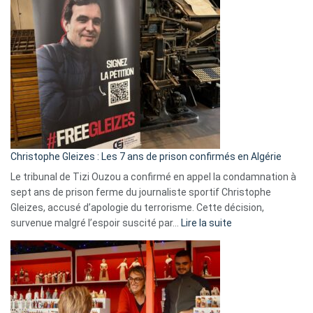
Bas,
Espagne,
Irlande
et
Slovénie
rejettent
la
présence
d’Israël
Christophe Gleizes : Les 7 ans de prison confirmés en Algérie
Le tribunal de Tizi Ouzou a confirmé en appel la condamnation à
sept ans de prison ferme du journaliste sportif Christophe
Gleizes, accusé d’apologie du terrorisme. Cette décision,
:
survenue malgré l’espoir suscité par…
Lire la suite
Christophe
Gleizes
:
Les
7