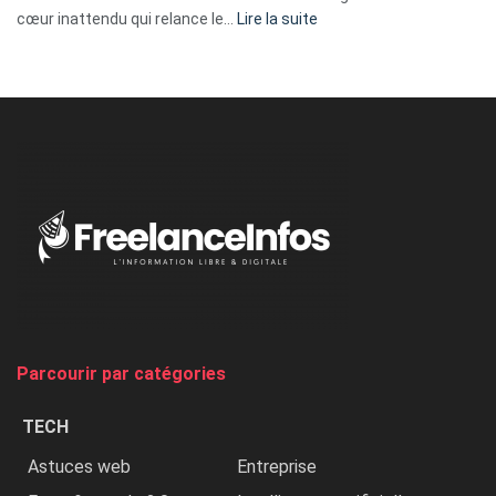
:
cœur inattendu qui relance le…
Lire la suite
Nicki
Minaj
à
l’ONU
dénonce
:
«
Au
Nigeria,
on
chasse
et
on
tue
Parcourir par catégories
les
chrétiens
TECH
»
Astuces web
Entreprise