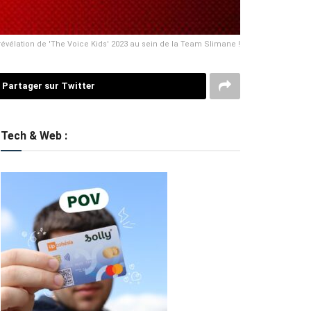
 révélation de 'The Voice Kids' 2023 au sein de la Team Slimane !
Partager sur Twitter
Tech & Web :