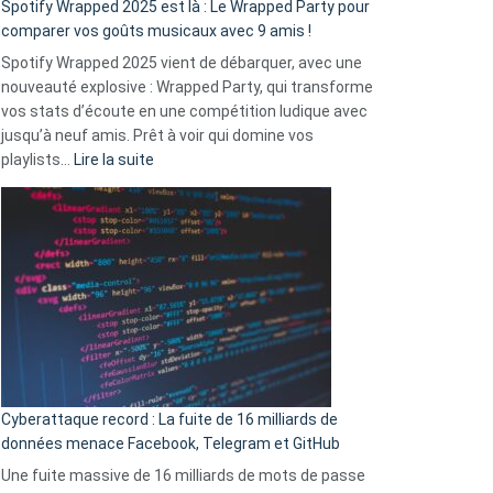
Spotify Wrapped 2025 est là : Le Wrapped Party pour
:
comparer vos goûts musicaux avec 9 amis !
comment
Spotify Wrapped 2025 vient de débarquer, avec une
Solly
nouveauté explosive : Wrapped Party, qui transforme
change
vos stats d’écoute en une compétition ludique avec
la
jusqu’à neuf amis. Prêt à voir qui domine vos
vie
:
playlists…
Lire la suite
des
Spotify
sans-
Wrapped
abri
2025
en
est
3
là
secondes
:
Le
Wrapped
Party
pour
Cyberattaque record : La fuite de 16 milliards de
comparer
données menace Facebook, Telegram et GitHub
vos
goûts
Une fuite massive de 16 milliards de mots de passe