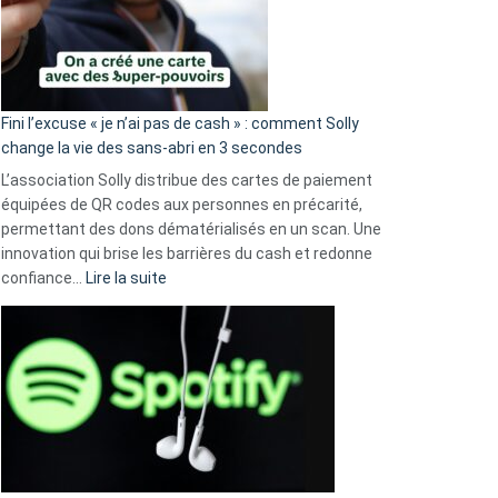
Fini l’excuse « je n’ai pas de cash » : comment Solly
change la vie des sans-abri en 3 secondes
L’association Solly distribue des cartes de paiement
équipées de QR codes aux personnes en précarité,
permettant des dons dématérialisés en un scan. Une
innovation qui brise les barrières du cash et redonne
:
confiance…
Lire la suite
Fini
l’excuse
«
je
n’ai
pas
de
cash
»