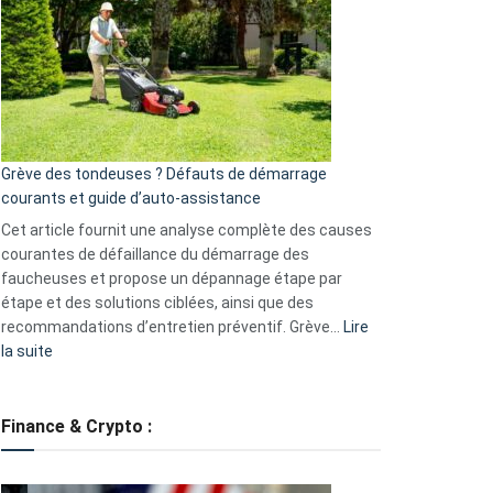
caméra
de
surveillance
?
5
avantages
essentiels
Grève des tondeuses ? Défauts de démarrage
de
courants et guide d’auto-assistance
la
S330
Cet article fournit une analyse complète des causes
eufy
courantes de défaillance du démarrage des
faucheuses et propose un dépannage étape par
étape et des solutions ciblées, ainsi que des
recommandations d’entretien préventif. Grève…
Lire
:
la suite
Grève
des
tondeuses
Finance & Crypto :
?
Défauts