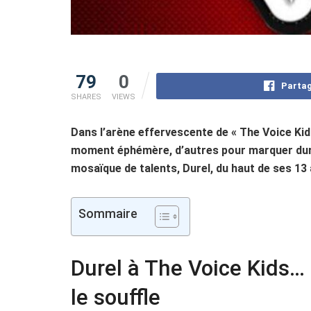
79
0
Partag
SHARES
VIEWS
Dans l’arène effervescente de « The Voice Kids
moment éphémère, d’autres pour marquer durab
mosaïque de talents, Durel, du haut de ses 1
Sommaire
Durel à The Voice Kids… 
le souffle