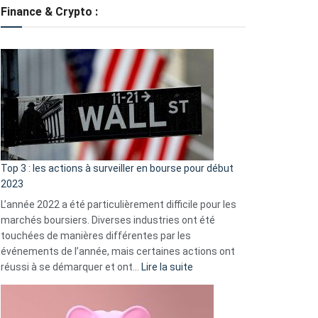
tondeuses
Finance & Crypto :
?
Défauts
de
démarrage
courants
et
guide
d’auto-
assistance
Top 3 : les actions à surveiller en bourse pour début
2023
L’année 2022 a été particulièrement difficile pour les
marchés boursiers. Diverses industries ont été
touchées de manières différentes par les
événements de l’année, mais certaines actions ont
:
réussi à se démarquer et ont…
Lire la suite
Top
3
: