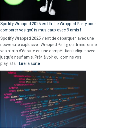
pas
de
cash
»
Spotify Wrapped 2025 est là : Le Wrapped Party pour
:
comparer vos goûts musicaux avec 9 amis !
comment
Spotify Wrapped 2025 vient de débarquer, avec une
Solly
nouveauté explosive : Wrapped Party, qui transforme
change
vos stats d’écoute en une compétition ludique avec
la
jusqu’à neuf amis. Prêt à voir qui domine vos
vie
:
playlists…
Lire la suite
des
Spotify
sans-
Wrapped
abri
2025
en
est
3
là
secondes
:
Le
Wrapped
Party
pour