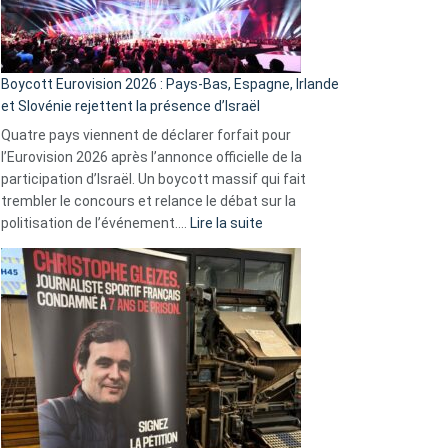
Boycott Eurovision 2026 : Pays-Bas, Espagne, Irlande
et Slovénie rejettent la présence d’Israël
Quatre pays viennent de déclarer forfait pour
l’Eurovision 2026 après l’annonce officielle de la
participation d’Israël. Un boycott massif qui fait
trembler le concours et relance le débat sur la
:
politisation de l’événement.…
Lire la suite
Boycott
Eurovision
2026
:
Pays-
Bas,
Espagne,
Irlande
et
Slovénie