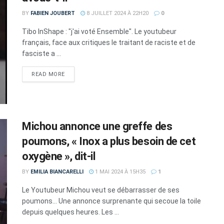
BY
FABIEN JOUBERT
8 JUILLET 2024 À 22H20
0
Tibo InShape : "j'ai voté Ensemble". Le youtubeur
français, face aux critiques le traitant de raciste et de
fasciste a ...
DETAILS
READ MORE
Michou annonce une greffe des
poumons, « Inox a plus besoin de cet
oxygène », dit-il
BY
EMILIA BIANCARELLI
1 MAI 2024 À 15H35
1
Le Youtubeur Michou veut se débarrasser de ses
poumons... Une annonce surprenante qui secoue la toile
depuis quelques heures. Les ...