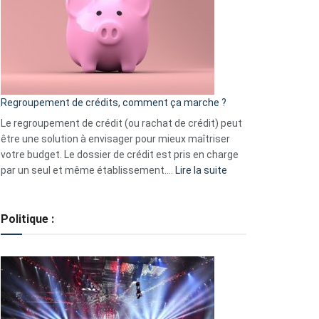
les
actions
à
surveiller
en
bourse
Regroupement de crédits, comment ça marche ?
pour
début
Le regroupement de crédit (ou rachat de crédit) peut
2023
être une solution à envisager pour mieux maîtriser
votre budget. Le dossier de crédit est pris en charge
:
par un seul et même établissement.…
Lire la suite
Regroupement
de
crédits,
Politique :
comment
ça
marche
?