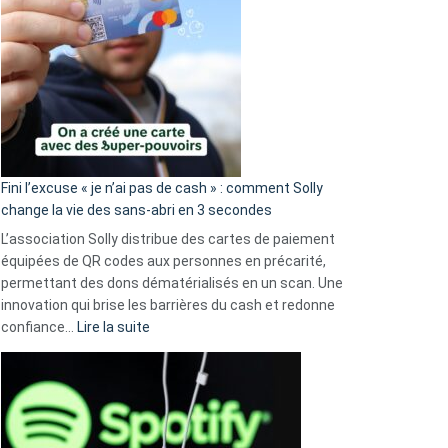
Fini l’excuse « je n’ai pas de cash » : comment Solly
change la vie des sans-abri en 3 secondes
L’association Solly distribue des cartes de paiement
équipées de QR codes aux personnes en précarité,
permettant des dons dématérialisés en un scan. Une
innovation qui brise les barrières du cash et redonne
:
confiance…
Lire la suite
Fini
l’excuse
«
je
n’ai