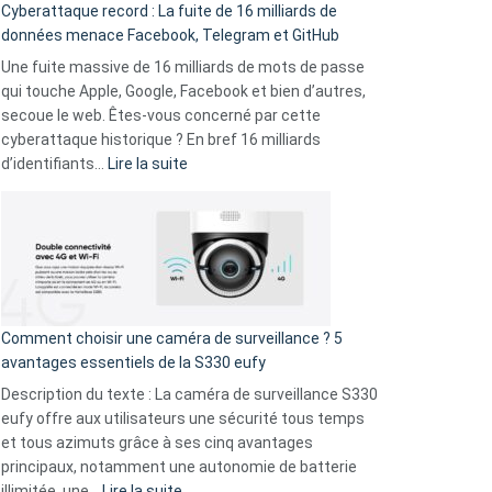
Cyberattaque record : La fuite de 16 milliards de
comparer
données menace Facebook, Telegram et GitHub
vos
goûts
Une fuite massive de 16 milliards de mots de passe
musicaux
qui touche Apple, Google, Facebook et bien d’autres,
avec
secoue le web. Êtes-vous concerné par cette
9
cyberattaque historique ? En bref 16 milliards
amis
:
d’identifiants…
Lire la suite
!
Cyberattaque
record
:
La
fuite
de
16
Comment choisir une caméra de surveillance ? 5
milliards
avantages essentiels de la S330 eufy
de
Description du texte : La caméra de surveillance S330
données
eufy offre aux utilisateurs une sécurité tous temps
menace
et tous azimuts grâce à ses cinq avantages
Facebook,
principaux, notamment une autonomie de batterie
Telegram
:
illimitée, une…
Lire la suite