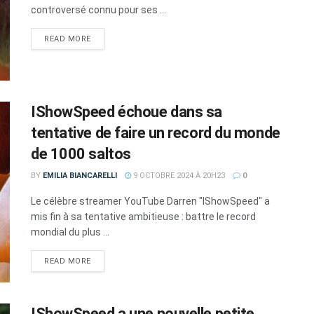
controversé connu pour ses ...
DETAILS
READ MORE
IShowSpeed échoue dans sa
tentative de faire un record du monde
de 1000 saltos
BY
EMILIA BIANCARELLI
9 OCTOBRE 2024 À 20H23
0
Le célèbre streamer YouTube Darren "IShowSpeed" a
mis fin à sa tentative ambitieuse : battre le record
mondial du plus ...
DETAILS
READ MORE
IShowSpeed a une nouvelle petite