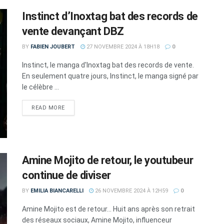
Instinct d’Inoxtag bat des records de
vente devançant DBZ
BY
FABIEN JOUBERT
27 NOVEMBRE 2024 À 18H18
0
Instinct, le manga d'Inoxtag bat des records de vente.
En seulement quatre jours, Instinct, le manga signé par
le célèbre ...
DETAILS
READ MORE
Amine Mojito de retour, le youtubeur
continue de diviser
BY
EMILIA BIANCARELLI
26 NOVEMBRE 2024 À 12H59
0
Amine Mojito est de retour... Huit ans après son retrait
des réseaux sociaux, Amine Mojito, influenceur