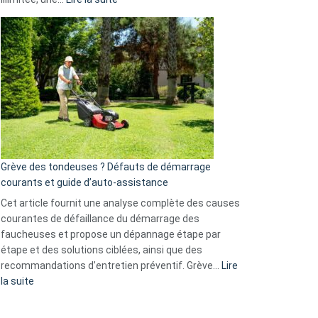
et
Comment
GitHub
choisir
une
caméra
de
surveillance
?
5
avantages
essentiels
Grève des tondeuses ? Défauts de démarrage
de
courants et guide d’auto-assistance
la
S330
Cet article fournit une analyse complète des causes
eufy
courantes de défaillance du démarrage des
faucheuses et propose un dépannage étape par
étape et des solutions ciblées, ainsi que des
recommandations d’entretien préventif. Grève…
Lire
:
la suite
Grève
des