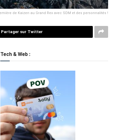
première de Kaizen au Grand Rex avec SDM et des personnalités !
Partager sur Twitter
Tech & Web :