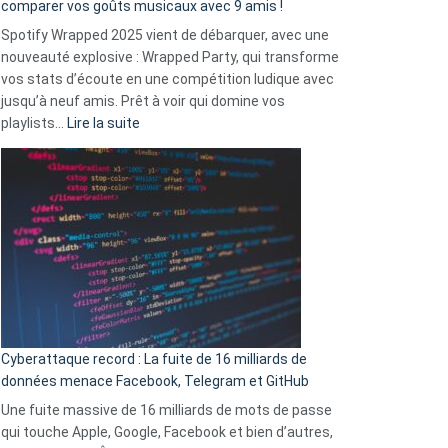
comparer vos goûts musicaux avec 9 amis !
comment
Spotify Wrapped 2025 vient de débarquer, avec une
Solly
nouveauté explosive : Wrapped Party, qui transforme
change
vos stats d’écoute en une compétition ludique avec
la
jusqu’à neuf amis. Prêt à voir qui domine vos
vie
:
playlists…
Lire la suite
des
Spotify
sans-
Wrapped
abri
2025
en
est
3
là
secondes
:
Le
Wrapped
Party
pour
Cyberattaque record : La fuite de 16 milliards de
comparer
données menace Facebook, Telegram et GitHub
vos
goûts
Une fuite massive de 16 milliards de mots de passe
musicaux
qui touche Apple, Google, Facebook et bien d’autres,