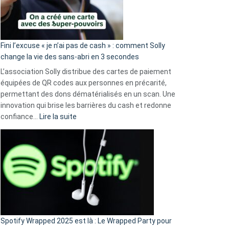
Fini l’excuse « je n’ai pas de cash » : comment Solly
change la vie des sans-abri en 3 secondes
L’association Solly distribue des cartes de paiement
équipées de QR codes aux personnes en précarité,
permettant des dons dématérialisés en un scan. Une
innovation qui brise les barrières du cash et redonne
:
confiance…
Lire la suite
Fini
l’excuse
«
je
n’ai
pas
de
cash
»
Spotify Wrapped 2025 est là : Le Wrapped Party pour
: