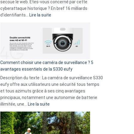
avec
secoue le web. Êtes-vous concerné par cette
9
cyberattaque historique ? En bref 16 milliards
amis
:
d’identifiants…
Lire la suite
!
Cyberattaque
record
:
La
fuite
de
16
Comment choisir une caméra de surveillance ? 5
milliards
avantages essentiels de la S330 eufy
de
Description du texte : La caméra de surveillance S330
données
eufy offre aux utilisateurs une sécurité tous temps
menace
et tous azimuts grâce à ses cinq avantages
Facebook,
principaux, notamment une autonomie de batterie
Telegram
:
illimitée, une…
Lire la suite
et
Comment
GitHub
choisir
une
caméra