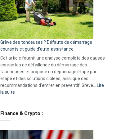
de
surveillance
?
5
avantages
essentiels
Grève des tondeuses ? Défauts de démarrage
de
courants et guide d’auto-assistance
la
S330
Cet article fournit une analyse complète des causes
eufy
courantes de défaillance du démarrage des
faucheuses et propose un dépannage étape par
étape et des solutions ciblées, ainsi que des
recommandations d’entretien préventif. Grève…
Lire
:
la suite
Grève
des
tondeuses
Finance & Crypto :
?
Défauts
de