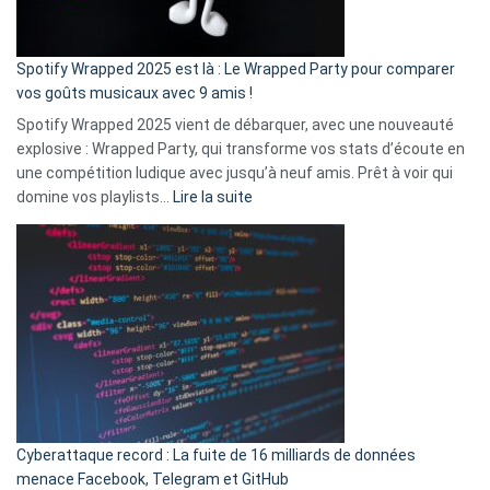
de
cash
»
Spotify Wrapped 2025 est là : Le Wrapped Party pour comparer
:
vos goûts musicaux avec 9 amis !
comment
Spotify Wrapped 2025 vient de débarquer, avec une nouveauté
Solly
explosive : Wrapped Party, qui transforme vos stats d’écoute en
change
une compétition ludique avec jusqu’à neuf amis. Prêt à voir qui
la
:
domine vos playlists…
Lire la suite
vie
Spotify
des
Wrapped
sans-
2025
abri
est
en
là
3
:
secondes
Le
Wrapped
Party
pour
Cyberattaque record : La fuite de 16 milliards de données
comparer
menace Facebook, Telegram et GitHub
vos