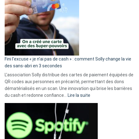
Fini l’excuse « je n’ai pas de cash » : comment Solly change la vie
des sans-abri en 3 secondes
L’association Solly distribue des cartes de paiement équipées de
QR codes aux personnes en précarité, permettant des dons
dématérialisés en un scan. Une innovation qui brise les barrières
:
du cash et redonne confiance…
Lire la suite
Fini
l’excuse
«
je
n’ai
pas