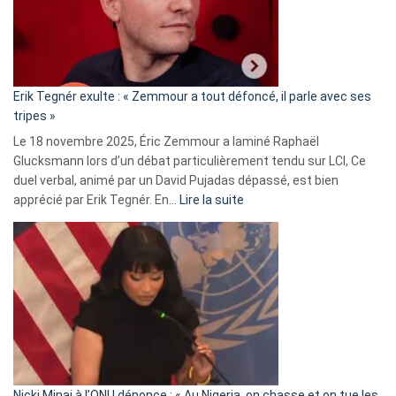
avec
le
RN
:
«
Erik Tegnér exulte : « Zemmour a tout défoncé, il parle avec ses
C’est
tripes »
une
Le 18 novembre 2025, Éric Zemmour a laminé Raphaël
fake
Glucksmann lors d’un débat particulièrement tendu sur LCI, Ce
news
duel verbal, animé par un David Pujadas dépassé, est bien
»
:
apprécié par Erik Tegnér. En…
Lire la suite
Erik
Tegnér
exulte
:
« Zemmour
a
tout
défoncé,
il
parle
Nicki Minaj à l’ONU dénonce : « Au Nigeria, on chasse et on tue les