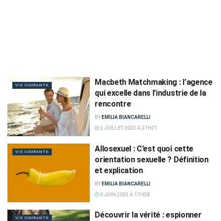
Macbeth Matchmaking : l’agence
VIE COURANTE
qui excelle dans l’industrie de la
rencontre
BY
EMILIA BIANCARELLI
5 JUILLET 2023 À 21H21
Allosexuel : C’est quoi cette
VIE COURANTE
orientation sexuelle ? Définition
et explication
BY
EMILIA BIANCARELLI
9 JUIN 2023 À 17H38
Découvrir la vérité : espionner
VIE COURANTE