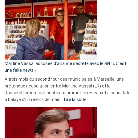
Gleizes
:
Les
7
ans
de
prison
confirmés
en
Martine Vassal accusée d’alliance secrète avec le RN : « C’est
Algérie
une fake news »
À trois mois du second tour des municipales à Marseille, une
prétendue négociation entre Martine Vassal (LR) et le
Rassemblement national a enflammé les réseaux. La candidate
:
a balayé d’un revers de main…
Lire la suite
Martine
Vassal
accusée
d’alliance
secrète