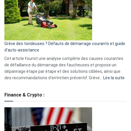
de
surveillance
?
5
avantages
essentiels
Grève des tondeuses ? Défauts de démarrage courants et guide
de
d’auto-assistance
la
S330
Cet article fournit une analyse complète des causes courantes
eufy
de défaillance du démarrage des faucheuses et propose un
dépannage étape par étape et des solutions ciblées, ainsi que
:
des recommandations d’entretien préventif. Grève…
Lire la suite
Grè
de
Finance & Crypto :
to
?
Déf
de
dé
cou