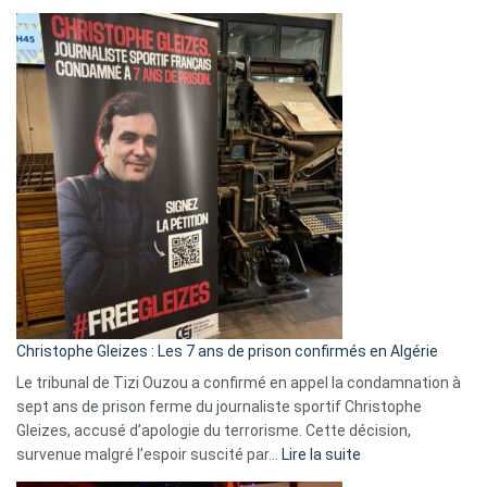
Boycott
Eurovision
2026
:
Pays-
Bas,
Espagne,
Irlande
et
Slovénie
rejettent
la
présence
d’Israël
Christophe Gleizes : Les 7 ans de prison confirmés en Algérie
Le tribunal de Tizi Ouzou a confirmé en appel la condamnation à
sept ans de prison ferme du journaliste sportif Christophe
Gleizes, accusé d’apologie du terrorisme. Cette décision,
:
survenue malgré l’espoir suscité par…
Lire la suite
Christophe