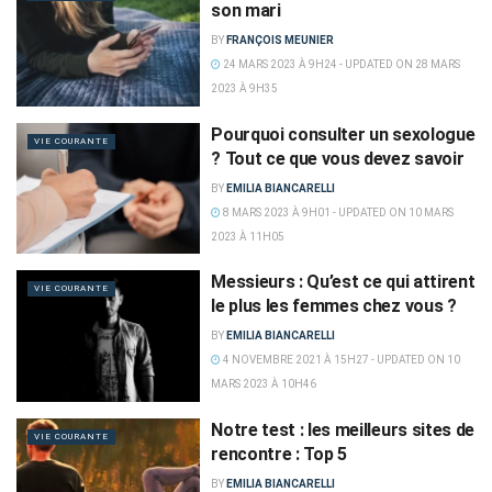
son mari
BY
FRANÇOIS MEUNIER
24 MARS 2023 À 9H24 - UPDATED ON 28 MARS
2023 À 9H35
Pourquoi consulter un sexologue
VIE COURANTE
? Tout ce que vous devez savoir
BY
EMILIA BIANCARELLI
8 MARS 2023 À 9H01 - UPDATED ON 10 MARS
2023 À 11H05
Messieurs : Qu’est ce qui attirent
VIE COURANTE
le plus les femmes chez vous ?
BY
EMILIA BIANCARELLI
4 NOVEMBRE 2021 À 15H27 - UPDATED ON 10
MARS 2023 À 10H46
Notre test : les meilleurs sites de
VIE COURANTE
rencontre : Top 5
BY
EMILIA BIANCARELLI