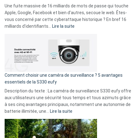
goûts
Une fuite massive de 16 milliards de mots de passe qui touche
musicaux
Apple, Google, Facebook et bien d’autres, secoue le web. Êtes-
avec
vous concerné par cette cyberattaque historique ? En bref 16
9
:
milliards d’identifiants…
Lire la suite
amis
Cyberattaque
!
record
:
La
fuite
de
16
Comment choisir une caméra de surveillance ? 5 avantages
milliards
essentiels de la S330 eufy
de
Description du texte : La caméra de surveillance S330 eufy offre
données
aux utilisateurs une sécurité tous temps et tous azimuts grâce
menace
à ses cinq avantages principaux, notamment une autonomie de
Facebook,
:
batterie illimitée, une…
Lire la suite
Telegram
Comment
et
choisir
GitHub
une
caméra