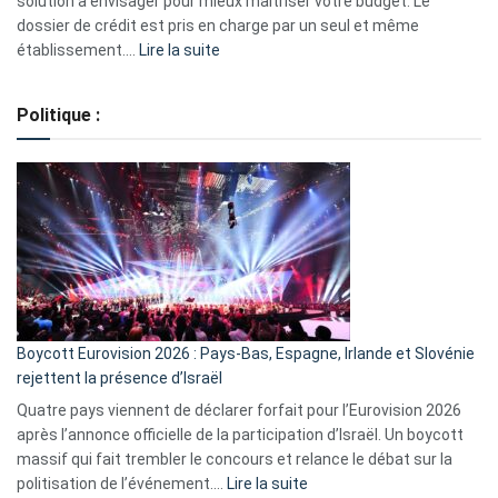
solution à envisager pour mieux maîtriser votre budget. Le
dossier de crédit est pris en charge par un seul et même
:
établissement.…
Lire la suite
Regroupement
de
Politique :
crédits,
comment
ça
marche
?
Boycott Eurovision 2026 : Pays-Bas, Espagne, Irlande et Slovénie
rejettent la présence d’Israël
Quatre pays viennent de déclarer forfait pour l’Eurovision 2026
après l’annonce officielle de la participation d’Israël. Un boycott
massif qui fait trembler le concours et relance le débat sur la
:
politisation de l’événement.…
Lire la suite