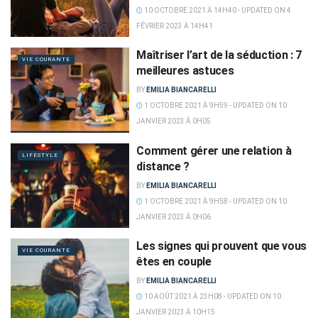
10 OCTOBRE 2021 À 14H40 - UPDATED ON 4
FÉVRIER 2023 À 14H41
Maîtriser l’art de la séduction : 7
VIE COURANTE
meilleures astuces
BY
EMILIA BIANCARELLI
1 OCTOBRE 2021 À 9H59 - UPDATED ON 10
JANVIER 2023 À 0H05
Comment gérer une relation à
LIFESTYLE
distance ?
BY
EMILIA BIANCARELLI
1 OCTOBRE 2021 À 9H58 - UPDATED ON 10
JANVIER 2023 À 0H06
Les signes qui prouvent que vous
VIE COURANTE
êtes en couple
BY
EMILIA BIANCARELLI
10 AOÛT 2021 À 23H08 - UPDATED ON 10
JANVIER 2023 À 10H15