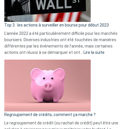
et
gui
d’a
ass
Top 3 : les actions à surveiller en bourse pour début 2023
L’année 2022 a été particulièrement difficile pour les marchés
boursiers. Diverses industries ont été touchées de manières
différentes par les événements de l’année, mais certaines
:
actions ont réussi à se démarquer et ont…
Lire la suite
Top
3
:
les
actions
à
surveiller
en
bourse
Regroupement de crédits, comment ça marche ?
pour
début
Le regroupement de crédit (ou rachat de crédit) peut être une
2023