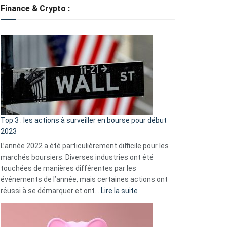
tondeuses
Finance & Crypto :
?
Défauts
de
démarrage
courants
et
guide
d’auto-
assistance
Top 3 : les actions à surveiller en bourse pour début
2023
L’année 2022 a été particulièrement difficile pour les
marchés boursiers. Diverses industries ont été
touchées de manières différentes par les
événements de l’année, mais certaines actions ont
:
réussi à se démarquer et ont…
Lire la suite
Top
3
: