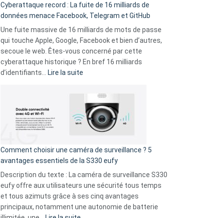
Cyberattaque record : La fuite de 16 milliards de
comparer
données menace Facebook, Telegram et GitHub
vos
goûts
Une fuite massive de 16 milliards de mots de passe
musicaux
qui touche Apple, Google, Facebook et bien d’autres,
avec
secoue le web. Êtes-vous concerné par cette
9
cyberattaque historique ? En bref 16 milliards
amis
:
d’identifiants…
Lire la suite
!
Cyberattaque
record
:
La
fuite
de
16
Comment choisir une caméra de surveillance ? 5
milliards
avantages essentiels de la S330 eufy
de
Description du texte : La caméra de surveillance S330
données
eufy offre aux utilisateurs une sécurité tous temps
menace
et tous azimuts grâce à ses cinq avantages
Facebook,
principaux, notamment une autonomie de batterie
Telegram
:
illimitée, une…
Lire la suite