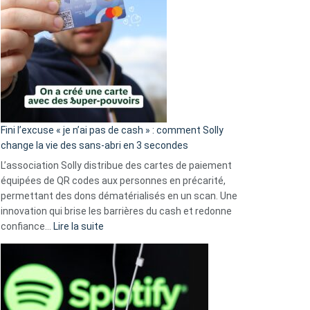
Fini l’excuse « je n’ai pas de cash » : comment Solly
change la vie des sans-abri en 3 secondes
L’association Solly distribue des cartes de paiement
équipées de QR codes aux personnes en précarité,
permettant des dons dématérialisés en un scan. Une
innovation qui brise les barrières du cash et redonne
:
confiance…
Lire la suite
Fini
l’excuse
«
je
n’ai