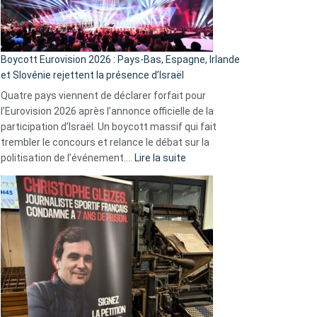
Boycott Eurovision 2026 : Pays-Bas, Espagne, Irlande
et Slovénie rejettent la présence d’Israël
Quatre pays viennent de déclarer forfait pour
l’Eurovision 2026 après l’annonce officielle de la
participation d’Israël. Un boycott massif qui fait
trembler le concours et relance le débat sur la
:
politisation de l’événement.…
Lire la suite
Boycott
Eurovision
2026
:
Pays-
Bas,
Espagne,
Irlande
et
Slovénie