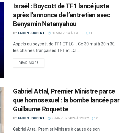
Israël : Boycott de TF1 lancé juste
après l’annonce de l’entretien avec
Benyamin Netanyahou
BY
FABIEN JOUBERT
30 MAI 2024 À 17H30
1
Appels au boycott de TF1 ET LCI... Ce 30 mai à 20 h 30,
les chaînes françaises TF1 et LCI ...
DETAILS
READ MORE
Gabriel Attal, Premier Ministre parce
que homosexuel : la bombe lancée par
Guillaume Roquette
BY
FABIEN JOUBERT
9 JANVIER 2024 À 12H02
0
Gabriel Attal, Premier Ministre à cause de son