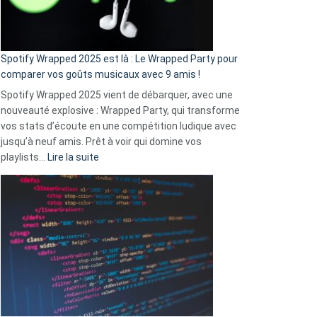
pas
de
cash
»
Spotify Wrapped 2025 est là : Le Wrapped Party pour
:
comparer vos goûts musicaux avec 9 amis !
comment
Spotify Wrapped 2025 vient de débarquer, avec une
Solly
nouveauté explosive : Wrapped Party, qui transforme
change
vos stats d’écoute en une compétition ludique avec
la
jusqu’à neuf amis. Prêt à voir qui domine vos
vie
:
playlists…
Lire la suite
des
Spotify
sans-
Wrapped
abri
2025
en
est
3
là
secondes
:
Le
Wrapped
Party
pour