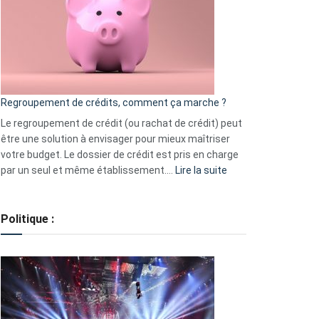
les
actions
à
surveiller
en
bourse
Regroupement de crédits, comment ça marche ?
pour
début
Le regroupement de crédit (ou rachat de crédit) peut
2023
être une solution à envisager pour mieux maîtriser
votre budget. Le dossier de crédit est pris en charge
:
par un seul et même établissement.…
Lire la suite
Regroupement
de
crédits,
Politique :
comment
ça
marche
?