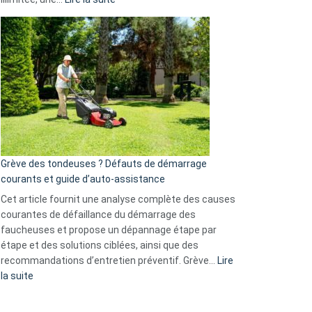
et
Comment
GitHub
choisir
une
caméra
de
surveillance
?
5
avantages
essentiels
Grève des tondeuses ? Défauts de démarrage
de
courants et guide d’auto-assistance
la
S330
Cet article fournit une analyse complète des causes
eufy
courantes de défaillance du démarrage des
faucheuses et propose un dépannage étape par
étape et des solutions ciblées, ainsi que des
recommandations d’entretien préventif. Grève…
Lire
:
la suite
Grève
des