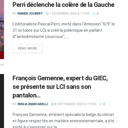
Perri déclenche la colère de la Gauche
BY
FABIEN JOUBERT
1 NOVEMBRE 2023 À 11H39
0
L'éditorialiste Pascal Perri, invité dans l'émission "6/9" le
31 octobre sur LCI, a créé la polémique en parlant
d'"antisémitisme couscous", ...
DETAILS
READ MORE
François Gemenne, expert du GIEC,
se présente sur LCI sans son
pantalon…
BY
EMILIA BIANCARELLI
8 SEPTEMBRE 2023 À 11H50
0
François Gemenne, éminent spécialiste belge du climat
et figure respectée en matière environnementale, a été
invité à s'exprimer sur la ...