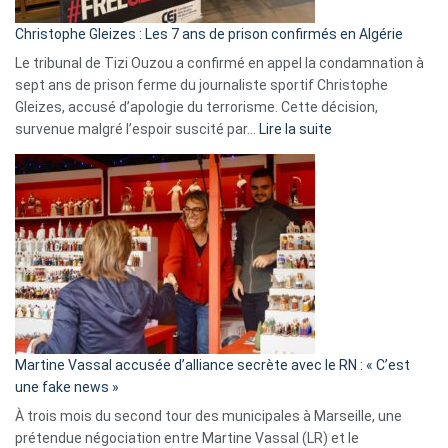
d’Israël
Christophe Gleizes : Les 7 ans de prison confirmés en Algérie
Le tribunal de Tizi Ouzou a confirmé en appel la condamnation à
sept ans de prison ferme du journaliste sportif Christophe
Gleizes, accusé d’apologie du terrorisme. Cette décision,
:
survenue malgré l’espoir suscité par…
Lire la suite
Christophe
Gleizes
:
Les
7
ans
de
prison
confirmés
en
Martine Vassal accusée d’alliance secrète avec le RN : « C’est
Algérie
une fake news »
À trois mois du second tour des municipales à Marseille, une
prétendue négociation entre Martine Vassal (LR) et le