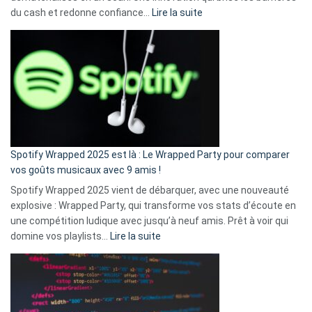
:
du cash et redonne confiance…
Lire la suite
Fini
l’excuse
«
je
n’ai
pas
de
cash
»
Spotify Wrapped 2025 est là : Le Wrapped Party pour comparer
:
vos goûts musicaux avec 9 amis !
comment
Spotify Wrapped 2025 vient de débarquer, avec une nouveauté
Solly
explosive : Wrapped Party, qui transforme vos stats d’écoute en
change
une compétition ludique avec jusqu’à neuf amis. Prêt à voir qui
la
:
domine vos playlists…
Lire la suite
vie
Spotify
des
Wrapped
sans-
2025
abri
est
en
là