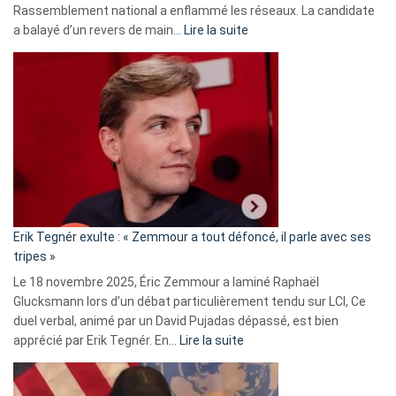
Rassemblement national a enflammé les réseaux. La candidate
:
a balayé d’un revers de main…
Lire la suite
Martine
Vassal
accusée
d’alliance
secrète
avec
le
RN
:
«
Erik Tegnér exulte : « Zemmour a tout défoncé, il parle avec ses
C’est
tripes »
une
Le 18 novembre 2025, Éric Zemmour a laminé Raphaël
fake
Glucksmann lors d’un débat particulièrement tendu sur LCI, Ce
news
duel verbal, animé par un David Pujadas dépassé, est bien
»
:
apprécié par Erik Tegnér. En…
Lire la suite
Erik
Tegnér