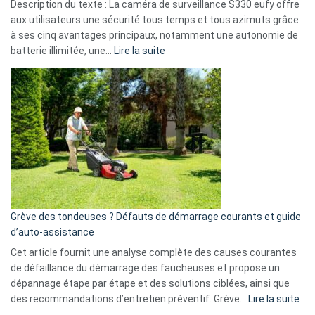
Description du texte : La caméra de surveillance S330 eufy offre
données
aux utilisateurs une sécurité tous temps et tous azimuts grâce
menace
à ses cinq avantages principaux, notamment une autonomie de
Facebook,
:
batterie illimitée, une…
Lire la suite
Telegram
Comment
et
choisir
GitHub
une
caméra
de
surveillance
?
5
avantages
essentiels
Grève des tondeuses ? Défauts de démarrage courants et guide
de
d’auto-assistance
la
S330
Cet article fournit une analyse complète des causes courantes
eufy
de défaillance du démarrage des faucheuses et propose un
dépannage étape par étape et des solutions ciblées, ainsi que
:
des recommandations d’entretien préventif. Grève…
Lire la suite
Grè