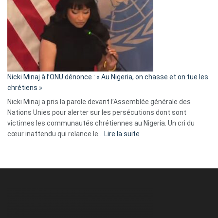
exulte
:
« Zemmour
a
tout
défoncé,
il
parle
Nicki Minaj à l’ONU dénonce : « Au Nigeria, on chasse et on tue les
avec
chrétiens »
ses
Nicki Minaj a pris la parole devant l’Assemblée générale des
tripes »
Nations Unies pour alerter sur les persécutions dont sont
victimes les communautés chrétiennes au Nigeria. Un cri du
:
cœur inattendu qui relance le…
Lire la suite
Nicki
Minaj
à
l’ONU
dénonce
:
«