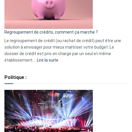
actions
à
surveiller
en
bourse
Regroupement de crédits, comment ça marche ?
pour
début
Le regroupement de crédit (ou rachat de crédit) peut être une
2023
solution à envisager pour mieux maîtriser votre budget. Le
dossier de crédit est pris en charge par un seul et même
:
établissement.…
Lire la suite
Regroupement
de
Politique :
crédits,
comment
ça
marche
?