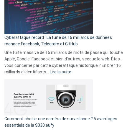
3
:
secondes
Le
Wrapped
Party
pour
Cyberattaque record : La fuite de 16 milliards de données
comparer
menace Facebook, Telegram et GitHub
vos
goûts
Une fuite massive de 16 milliards de mots de passe qui touche
musicaux
Apple, Google, Facebook et bien d’autres, secoue le web. Êtes-
avec
vous concerné par cette cyberattaque historique ? En bref 16
9
:
milliards d’identifiants…
Lire la suite
amis
Cyberattaque
!
record
:
La
fuite
de
16
Comment choisir une caméra de surveillance ? 5 avantages
milliards
essentiels de la S330 eufy
de