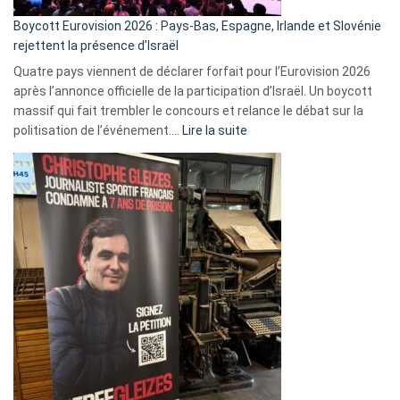
Boycott Eurovision 2026 : Pays-Bas, Espagne, Irlande et Slovénie
rejettent la présence d’Israël
Quatre pays viennent de déclarer forfait pour l’Eurovision 2026
après l’annonce officielle de la participation d’Israël. Un boycott
massif qui fait trembler le concours et relance le débat sur la
:
politisation de l’événement.…
Lire la suite
Boycott
Eurovision
2026
:
Pays-
Bas,
Espagne,
Irlande
et
Slovénie
rejettent
la
présence