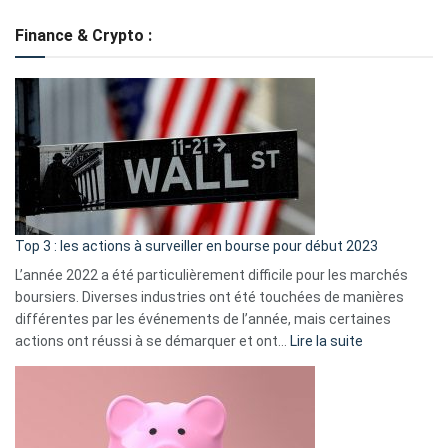
de
Finance & Crypto :
to
?
Déf
de
dé
cou
et
gui
d’a
ass
Top 3 : les actions à surveiller en bourse pour début 2023
L’année 2022 a été particulièrement difficile pour les marchés
boursiers. Diverses industries ont été touchées de manières
différentes par les événements de l’année, mais certaines
:
actions ont réussi à se démarquer et ont…
Lire la suite
Top
3
:
les