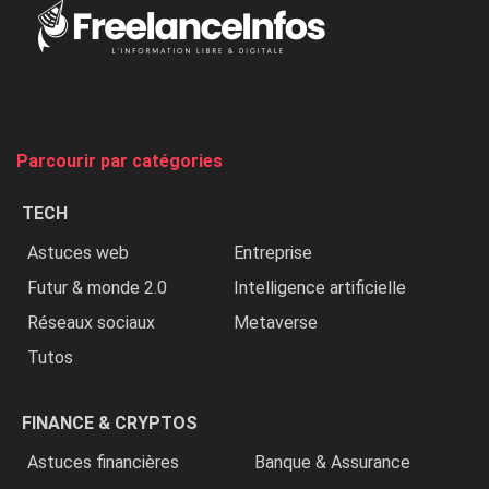
Au
Nigeria,
on
chasse
et
on
tue
Parcourir par catégories
les
chrétiens
TECH
»
Astuces web
Entreprise
Futur & monde 2.0
Intelligence artificielle
Réseaux sociaux
Metaverse
Tutos
FINANCE & CRYPTOS
Astuces financières
Banque & Assurance