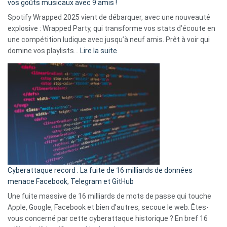
vos goûts musicaux avec 9 amis !
comment
Spotify Wrapped 2025 vient de débarquer, avec une nouveauté
Solly
explosive : Wrapped Party, qui transforme vos stats d’écoute en
change
une compétition ludique avec jusqu’à neuf amis. Prêt à voir qui
la
:
domine vos playlists…
Lire la suite
vie
Spotify
des
Wrapped
sans-
2025
abri
est
en
là
3
:
secondes
Le
Wrapped
Party
pour
Cyberattaque record : La fuite de 16 milliards de données
comparer
menace Facebook, Telegram et GitHub
vos
goûts
Une fuite massive de 16 milliards de mots de passe qui touche
musicaux
Apple, Google, Facebook et bien d’autres, secoue le web. Êtes-
avec
vous concerné par cette cyberattaque historique ? En bref 16