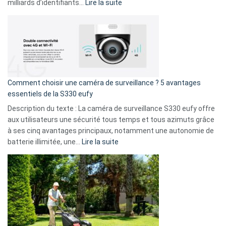
9
:
milliards d’identifiants…
Lire la suite
amis
Cyberattaque
!
record
:
La
fuite
de
16
Comment choisir une caméra de surveillance ? 5 avantages
milliards
essentiels de la S330 eufy
de
Description du texte : La caméra de surveillance S330 eufy offre
données
aux utilisateurs une sécurité tous temps et tous azimuts grâce
menace
à ses cinq avantages principaux, notamment une autonomie de
Facebook,
:
batterie illimitée, une…
Lire la suite
Telegram
Comment
et
choisir
GitHub
une
caméra
de
surveillance
?