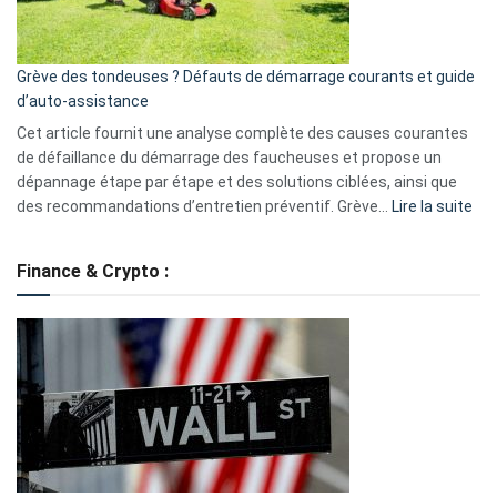
5
avantages
essentiels
Grève des tondeuses ? Défauts de démarrage courants et guide
de
d’auto-assistance
la
S330
Cet article fournit une analyse complète des causes courantes
eufy
de défaillance du démarrage des faucheuses et propose un
dépannage étape par étape et des solutions ciblées, ainsi que
:
des recommandations d’entretien préventif. Grève…
Lire la suite
Grè
de
Finance & Crypto :
to
?
Déf
de
dé
cou
et
gui
d’a