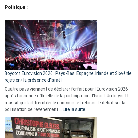
de
Politique :
crédits,
comment
ça
marche
?
Boycott Eurovision 2026 : Pays-Bas, Espagne, Irlande et Slovénie
rejettent la présence d’Israël
Quatre pays viennent de déclarer forfait pour l’Eurovision 2026
après l’annonce officielle de la participation d’Israël. Un boycott
massif qui fait trembler le concours et relance le débat sur la
:
politisation de l’événement.…
Lire la suite
Boycott
Eurovision
2026
: