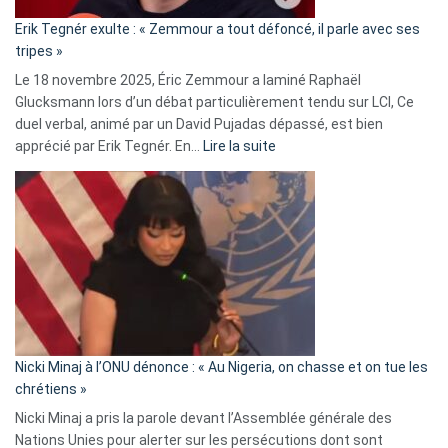
«
Erik Tegnér exulte : « Zemmour a tout défoncé, il parle avec ses
C’est
tripes »
une
Le 18 novembre 2025, Éric Zemmour a laminé Raphaël
fake
Glucksmann lors d’un débat particulièrement tendu sur LCI, Ce
news
duel verbal, animé par un David Pujadas dépassé, est bien
»
:
apprécié par Erik Tegnér. En…
Lire la suite
Erik
Tegnér
exulte
:
« Zemmour
a
tout
défoncé,
il
parle
Nicki Minaj à l’ONU dénonce : « Au Nigeria, on chasse et on tue les
avec
chrétiens »
ses
Nicki Minaj a pris la parole devant l’Assemblée générale des
tripes »
Nations Unies pour alerter sur les persécutions dont sont