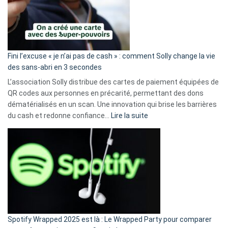
Fini l’excuse « je n’ai pas de cash » : comment Solly change la vie
des sans-abri en 3 secondes
L’association Solly distribue des cartes de paiement équipées de
QR codes aux personnes en précarité, permettant des dons
dématérialisés en un scan. Une innovation qui brise les barrières
:
du cash et redonne confiance…
Lire la suite
Fini
l’excuse
«
je
n’ai
pas
de
cash
»
Spotify Wrapped 2025 est là : Le Wrapped Party pour comparer
: