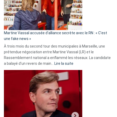
ans
de
prison
confirmés
en
Martine Vassal accusée d’alliance secrète avec le RN : « C’est
Algérie
une fake news »
À trois mois du second tour des municipales à Marseille, une
prétendue négociation entre Martine Vassal (LR) et le
Rassemblement national a enflammé les réseaux. La candidate
:
a balayé d’un revers de main…
Lire la suite
Martine
Vassal
accusée
d’alliance
secrète
avec
le
RN
: