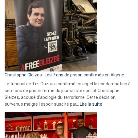
Pays-
Bas,
Espagne,
Irlande
et
Slovénie
rejettent
la
présence
d’Israël
Christophe Gleizes : Les 7 ans de prison confirmés en Algérie
Le tribunal de Tizi Ouzou a confirmé en appel la condamnation à
sept ans de prison ferme du journaliste sportif Christophe
Gleizes, accusé d’apologie du terrorisme. Cette décision,
:
survenue malgré l’espoir suscité par…
Lire la suite
Christophe
Gleizes
:
Les
7