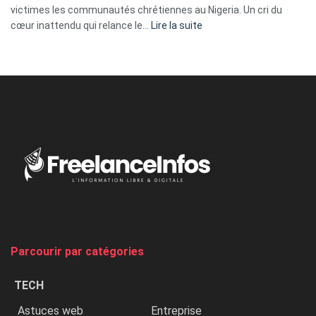
victimes les communautés chrétiennes au Nigeria. Un cri du
:
cœur inattendu qui relance le…
Lire la suite
Nicki
Minaj
à
l’ONU
dénonce
:
«
Au
Nigeria,
on
chasse
et
on
tue
Parcourir par catégories
les
chrétiens
TECH
»
Astuces web
Entreprise