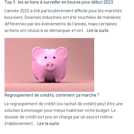
ass
Top 3 : les actions à surveiller en bourse pour début 2023
L’année 2022 a été particulièrement difficile pour les marchés
boursiers. Diverses industries ont été touchées de manières
différentes par les événements de l’année, mais certaines
:
actions ont réussi à se démarquer et ont…
Lire la suite
Top
3
:
les
actions
à
surveiller
en
bourse
Regroupement de crédits, comment ça marche ?
pour
début
Le regroupement de crédit (ou rachat de crédit) peut être une
2023
solution à envisager pour mieux maîtriser votre budget. Le
dossier de crédit est pris en charge par un seul et même
:
établissement.…
Lire la suite
Regroupement