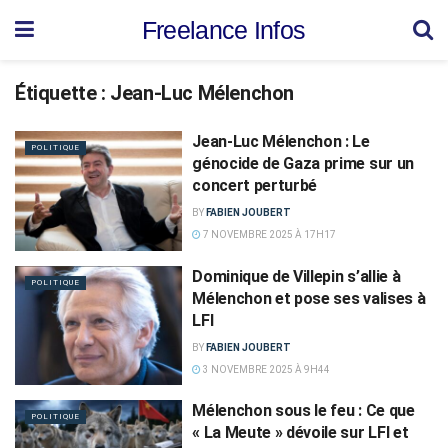
Freelance Infos
Étiquette :
Jean-Luc Mélenchon
Jean-Luc Mélenchon : Le
POLITIQUE
génocide de Gaza prime sur un
concert perturbé
BY
FABIEN JOUBERT
7 NOVEMBRE 2025 À 17H17
Dominique de Villepin s’allie à
POLITIQUE
Mélenchon et pose ses valises à
LFI
BY
FABIEN JOUBERT
3 NOVEMBRE 2025 À 9H44
Mélenchon sous le feu : Ce que
POLITIQUE
« La Meute » dévoile sur LFI et