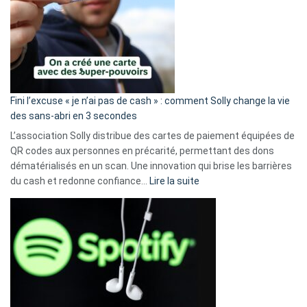
Fini l’excuse « je n’ai pas de cash » : comment Solly change la vie
des sans-abri en 3 secondes
L’association Solly distribue des cartes de paiement équipées de
QR codes aux personnes en précarité, permettant des dons
dématérialisés en un scan. Une innovation qui brise les barrières
:
du cash et redonne confiance…
Lire la suite
Fini
l’excuse
«
je
n’ai
pas
de
cash