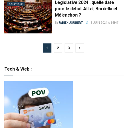
Législative 2024 : quelle date
POLITIQUE
pour le débat Attal, Bardella et
Mélenchon ?
BY
FABIEN JOUBERT
13 JUIN 2024 À 16H51
1
2
3
Tech & Web :