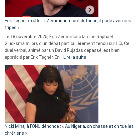
RN
:
«
Erik Tegnér exulte : « Zemmour a tout défoncé, il parle avec ses
C’est
tripes »
une
Le 18 novembre 2025, Éric Zemmour a laminé Raphaël
fake
Glucksmann lors d’un débat particulièrement tendu sur LCI, Ce
news
duel verbal, animé par un David Pujadas dépassé, est bien
»
:
apprécié par Erik Tegnér. En…
Lire la suite
Erik
Tegnér
exulte
:
« Zemmour
a
tout
défoncé,
il
parle
Nicki Minaj à l’ONU dénonce : « Au Nigeria, on chasse et on tue les
avec
chrétiens »
ses