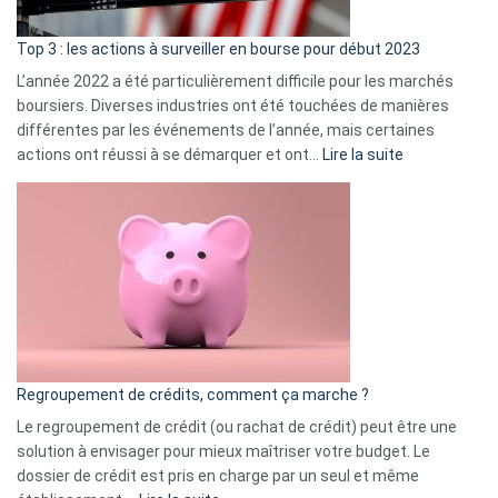
d’a
ass
Top 3 : les actions à surveiller en bourse pour début 2023
L’année 2022 a été particulièrement difficile pour les marchés
boursiers. Diverses industries ont été touchées de manières
différentes par les événements de l’année, mais certaines
:
actions ont réussi à se démarquer et ont…
Lire la suite
Top
3
:
les
actions
à
surveiller
en
bourse
Regroupement de crédits, comment ça marche ?
pour
début
Le regroupement de crédit (ou rachat de crédit) peut être une
2023
solution à envisager pour mieux maîtriser votre budget. Le
dossier de crédit est pris en charge par un seul et même