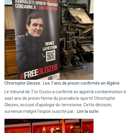
2026
:
Pays-
Bas,
Espagne,
Irlande
et
Slovénie
rejettent
la
présence
d’Israël
Christophe Gleizes : Les 7 ans de prison confirmés en Algérie
Le tribunal de Tizi Ouzou a confirmé en appel la condamnation à
sept ans de prison ferme du journaliste sportif Christophe
Gleizes, accusé d’apologie du terrorisme. Cette décision,
:
survenue malgré l’espoir suscité par…
Lire la suite
Christophe
Gleizes
: