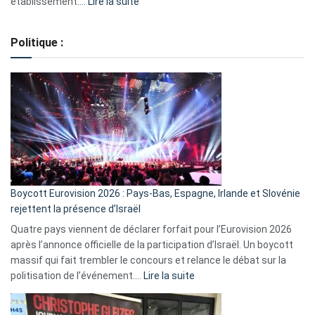
:
établissement.…
Lire la suite
Regroupement
de
Politique :
crédits,
comment
ça
marche
?
Boycott Eurovision 2026 : Pays-Bas, Espagne, Irlande et Slovénie
rejettent la présence d’Israël
Quatre pays viennent de déclarer forfait pour l’Eurovision 2026
après l’annonce officielle de la participation d’Israël. Un boycott
massif qui fait trembler le concours et relance le débat sur la
:
politisation de l’événement.…
Lire la suite
Boycott
Eurovision