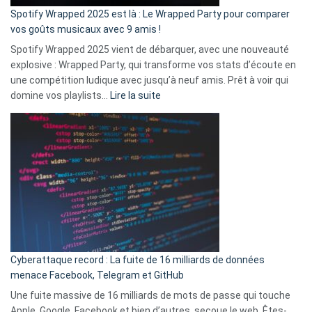
»
Spotify Wrapped 2025 est là : Le Wrapped Party pour comparer
:
vos goûts musicaux avec 9 amis !
comment
Spotify Wrapped 2025 vient de débarquer, avec une nouveauté
Solly
explosive : Wrapped Party, qui transforme vos stats d’écoute en
change
une compétition ludique avec jusqu’à neuf amis. Prêt à voir qui
la
:
domine vos playlists…
Lire la suite
vie
Spotify
des
Wrapped
sans-
2025
abri
est
en
là
3
:
secondes
Le
Wrapped
Party
pour
Cyberattaque record : La fuite de 16 milliards de données
comparer
menace Facebook, Telegram et GitHub
vos
goûts
Une fuite massive de 16 milliards de mots de passe qui touche
musicaux
Apple, Google, Facebook et bien d’autres, secoue le web. Êtes-