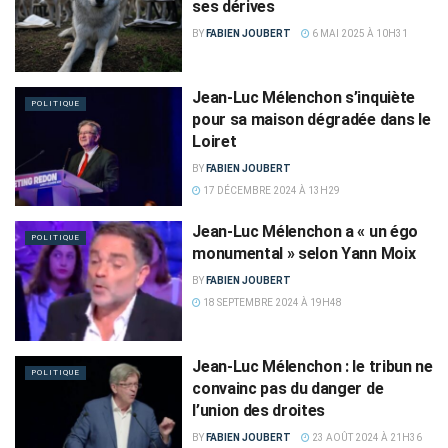
ses dérives
BY
FABIEN JOUBERT
6 MAI 2025 À 10H31
Jean-Luc Mélenchon s’inquiète
POLITIQUE
pour sa maison dégradée dans le
Loiret
BY
FABIEN JOUBERT
17 DÉCEMBRE 2024 À 13H29
Jean-Luc Mélenchon a « un égo
POLITIQUE
monumental » selon Yann Moix
BY
FABIEN JOUBERT
18 SEPTEMBRE 2024 À 19H48
Jean-Luc Mélenchon : le tribun ne
POLITIQUE
convainc pas du danger de
l’union des droites
BY
FABIEN JOUBERT
23 AOÛT 2024 À 21H36