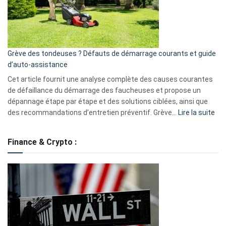
surveillance
?
5
avantages
essentiels
Grève des tondeuses ? Défauts de démarrage courants et guide
de
d’auto-assistance
la
S330
Cet article fournit une analyse complète des causes courantes
eufy
de défaillance du démarrage des faucheuses et propose un
dépannage étape par étape et des solutions ciblées, ainsi que
:
des recommandations d’entretien préventif. Grève…
Lire la suite
Grè
de
Finance & Crypto :
to
?
Déf
de
dé
cou
et
gui