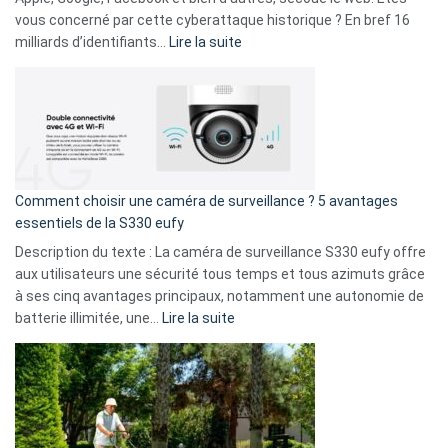
avec
vous concerné par cette cyberattaque historique ? En bref 16
9
:
milliards d’identifiants…
Lire la suite
amis
Cyberattaque
!
record
:
La
fuite
de
16
Comment choisir une caméra de surveillance ? 5 avantages
milliards
essentiels de la S330 eufy
de
Description du texte : La caméra de surveillance S330 eufy offre
données
aux utilisateurs une sécurité tous temps et tous azimuts grâce
menace
à ses cinq avantages principaux, notamment une autonomie de
Facebook,
:
batterie illimitée, une…
Lire la suite
Telegram
Comment
et
choisir
GitHub
une
caméra
de