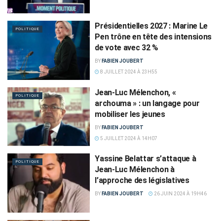
Présidentielles 2027 : Marine Le
POLITIQUE
Pen trône en tête des intensions
de vote avec 32 %
BY
FABIEN JOUBERT
8 JUILLET 2024 À 23H55
Jean-Luc Mélenchon, «
POLITIQUE
archouma » : un langage pour
mobiliser les jeunes
BY
FABIEN JOUBERT
5 JUILLET 2024 À 14H07
Yassine Belattar s’attaque à
POLITIQUE
Jean-Luc Mélenchon à
l’approche des législatives
BY
FABIEN JOUBERT
26 JUIN 2024 À 19H46