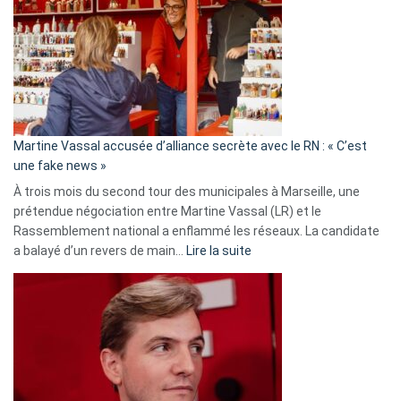
Les
7
ans
de
prison
confirmés
en
Martine Vassal accusée d’alliance secrète avec le RN : « C’est
Algérie
une fake news »
À trois mois du second tour des municipales à Marseille, une
prétendue négociation entre Martine Vassal (LR) et le
Rassemblement national a enflammé les réseaux. La candidate
:
a balayé d’un revers de main…
Lire la suite
Martine
Vassal
accusée
d’alliance
secrète
avec
le