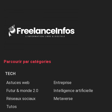
l’ONU
dénonce
:
«
Au
Nigeria,
on
chasse
et
on
tue
Parcourir par catégories
les
chrétiens
TECH
»
Astuces web
Entreprise
Futur & monde 2.0
Intelligence artificielle
Réseaux sociaux
Metaverse
Tutos