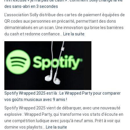
Fini l’excuse « je n’ai pas de cash » : comment Solly change la vie
des sans-abri en 3 secondes
L’association Solly distribue des cartes de paiement équipées de
QR codes aux personnes en précarité, permettant des dons
dématérialisés en un scan. Une innovation qui brise les barrières
:
du cash et redonne confiance…
Lire la suite
Fini
l’excuse
«
je
n’ai
pas
de
cash
»
Spotify Wrapped 2025 est là : Le Wrapped Party pour comparer
:
vos goûts musicaux avec 9 amis !
comment
Spotify Wrapped 2025 vient de débarquer, avec une nouveauté
Solly
explosive : Wrapped Party, qui transforme vos stats d’écoute en
change
une compétition ludique avec jusqu’à neuf amis. Prêt à voir qui
la
:
domine vos playlists…
Lire la suite
vie