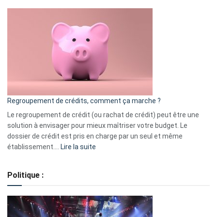
Top
3
:
les
actions
à
surveiller
en
bourse
Regroupement de crédits, comment ça marche ?
pour
début
Le regroupement de crédit (ou rachat de crédit) peut être une
2023
solution à envisager pour mieux maîtriser votre budget. Le
dossier de crédit est pris en charge par un seul et même
:
établissement.…
Lire la suite
Regroupement
de
Politique :
crédits,
comment
ça
marche