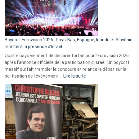
?
Boycott Eurovision 2026 : Pays-Bas, Espagne, Irlande et Slovénie
rejettent la présence d’Israël
Quatre pays viennent de déclarer forfait pour l’Eurovision 2026
après l’annonce officielle de la participation d’Israël. Un boycott
massif qui fait trembler le concours et relance le débat sur la
:
politisation de l’événement.…
Lire la suite
Boycott
Eurovision
2026
:
Pays-
Bas,
Espagne,
Irlande
et