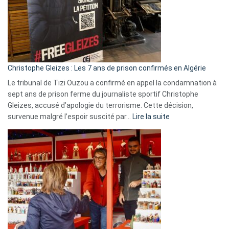
Slovénie
rejettent
la
présence
d’Israël
Christophe Gleizes : Les 7 ans de prison confirmés en Algérie
Le tribunal de Tizi Ouzou a confirmé en appel la condamnation à
sept ans de prison ferme du journaliste sportif Christophe
Gleizes, accusé d’apologie du terrorisme. Cette décision,
:
survenue malgré l’espoir suscité par…
Lire la suite
Christophe
Gleizes
:
Les
7
ans
de
prison
confirmés
en