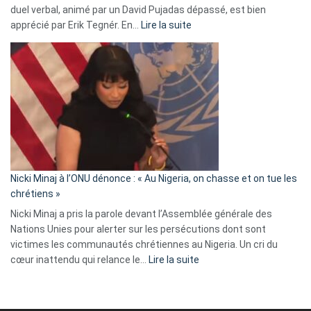
duel verbal, animé par un David Pujadas dépassé, est bien
»
:
apprécié par Erik Tegnér. En…
Lire la suite
Erik
Tegnér
exulte
:
« Zemmour
a
tout
défoncé,
il
parle
Nicki Minaj à l’ONU dénonce : « Au Nigeria, on chasse et on tue les
avec
chrétiens »
ses
Nicki Minaj a pris la parole devant l’Assemblée générale des
tripes »
Nations Unies pour alerter sur les persécutions dont sont
victimes les communautés chrétiennes au Nigeria. Un cri du
:
cœur inattendu qui relance le…
Lire la suite
Nicki
Minaj
à