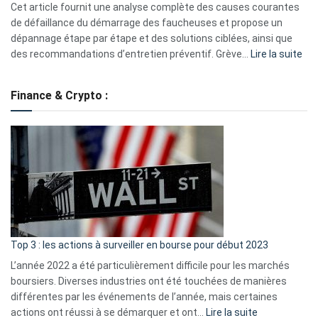
S330
Cet article fournit une analyse complète des causes courantes
eufy
de défaillance du démarrage des faucheuses et propose un
dépannage étape par étape et des solutions ciblées, ainsi que
:
des recommandations d’entretien préventif. Grève…
Lire la suite
Grè
de
Finance & Crypto :
to
?
Déf
de
dé
cou
et
gui
d’a
ass
Top 3 : les actions à surveiller en bourse pour début 2023
L’année 2022 a été particulièrement difficile pour les marchés
boursiers. Diverses industries ont été touchées de manières
différentes par les événements de l’année, mais certaines
:
actions ont réussi à se démarquer et ont…
Lire la suite