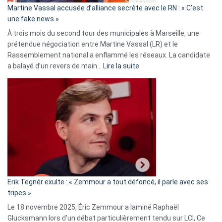
Martine Vassal accusée d’alliance secrète avec le RN : « C’est
Algérie
une fake news »
À trois mois du second tour des municipales à Marseille, une
prétendue négociation entre Martine Vassal (LR) et le
Rassemblement national a enflammé les réseaux. La candidate
:
a balayé d’un revers de main…
Lire la suite
Martine
Vassal
accusée
d’alliance
secrète
avec
le
RN
:
«
Erik Tegnér exulte : « Zemmour a tout défoncé, il parle avec ses
C’est
tripes »
une
Le 18 novembre 2025, Éric Zemmour a laminé Raphaël
fake
Glucksmann lors d’un débat particulièrement tendu sur LCI, Ce
news