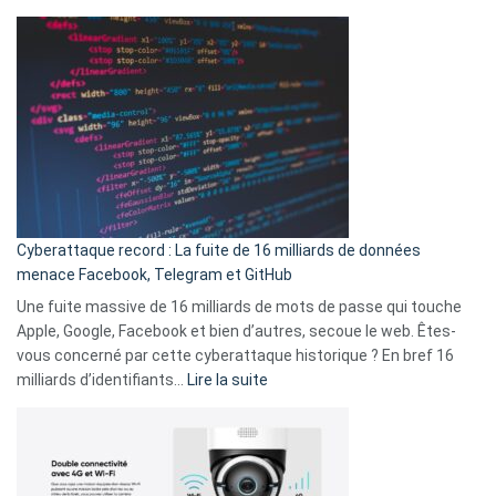
Spotify
des
Wrapped
sans-
2025
abri
est
en
là
3
:
secondes
Le
Wrapped
Party
pour
Cyberattaque record : La fuite de 16 milliards de données
comparer
menace Facebook, Telegram et GitHub
vos
goûts
Une fuite massive de 16 milliards de mots de passe qui touche
musicaux
Apple, Google, Facebook et bien d’autres, secoue le web. Êtes-
avec
vous concerné par cette cyberattaque historique ? En bref 16
9
:
milliards d’identifiants…
Lire la suite
amis
Cyberattaque
!
record
:
La