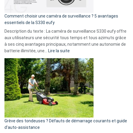
fuite
de
16
Comment choisir une caméra de surveillance ? 5 avantages
milliards
essentiels de la S330 eufy
de
Description du texte : La caméra de surveillance S330 eufy offre
données
aux utilisateurs une sécurité tous temps et tous azimuts grâce
menace
à ses cinq avantages principaux, notamment une autonomie de
Facebook,
:
batterie illimitée, une…
Lire la suite
Telegram
Comment
et
choisir
GitHub
une
caméra
de
surveillance
?
5
avantages
essentiels
Grève des tondeuses ? Défauts de démarrage courants et guide
de
d’auto-assistance
la