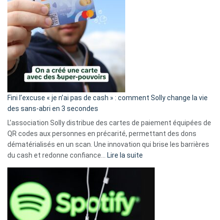
Fini l’excuse « je n’ai pas de cash » : comment Solly change la vie
des sans-abri en 3 secondes
L’association Solly distribue des cartes de paiement équipées de
QR codes aux personnes en précarité, permettant des dons
dématérialisés en un scan. Une innovation qui brise les barrières
:
du cash et redonne confiance…
Lire la suite
Fini
l’excuse
«
je
n’ai
pas