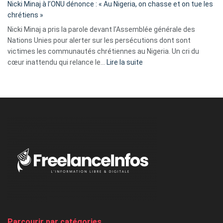
parle
Nicki Minaj à l’ONU dénonce : « Au Nigeria, on chasse et on tue les
avec
chrétiens »
ses
Nicki Minaj a pris la parole devant l’Assemblée générale des
tripes »
Nations Unies pour alerter sur les persécutions dont sont
victimes les communautés chrétiennes au Nigeria. Un cri du
:
cœur inattendu qui relance le…
Lire la suite
Nicki
Minaj
à
l’ONU
dénonce
:
«
Au
Nigeria,
on
chasse
et
on
tue
Parcourir par catégories