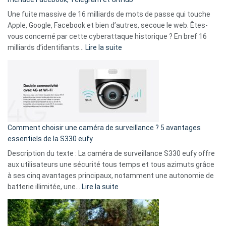
vos
goûts
Une fuite massive de 16 milliards de mots de passe qui touche
musicaux
Apple, Google, Facebook et bien d’autres, secoue le web. Êtes-
avec
vous concerné par cette cyberattaque historique ? En bref 16
9
:
milliards d’identifiants…
Lire la suite
amis
Cyberattaque
!
record
:
La
fuite
de
16
Comment choisir une caméra de surveillance ? 5 avantages
milliards
essentiels de la S330 eufy
de
Description du texte : La caméra de surveillance S330 eufy offre
données
aux utilisateurs une sécurité tous temps et tous azimuts grâce
menace
à ses cinq avantages principaux, notamment une autonomie de
Facebook,
:
batterie illimitée, une…
Lire la suite
Telegram
Comment
et
choisir
GitHub
une