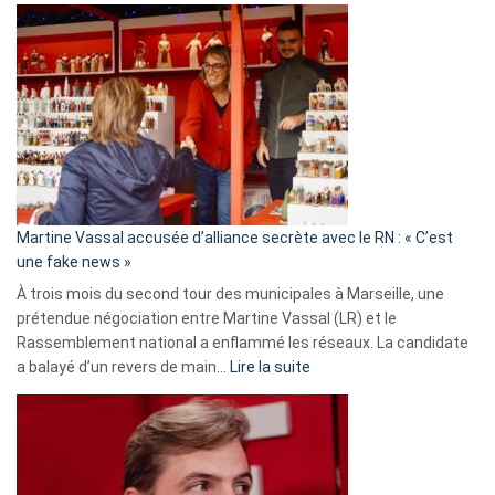
Gleizes
:
Les
7
ans
de
prison
confirmés
en
Martine Vassal accusée d’alliance secrète avec le RN : « C’est
Algérie
une fake news »
À trois mois du second tour des municipales à Marseille, une
prétendue négociation entre Martine Vassal (LR) et le
Rassemblement national a enflammé les réseaux. La candidate
:
a balayé d’un revers de main…
Lire la suite
Martine
Vassal
accusée
d’alliance
secrète