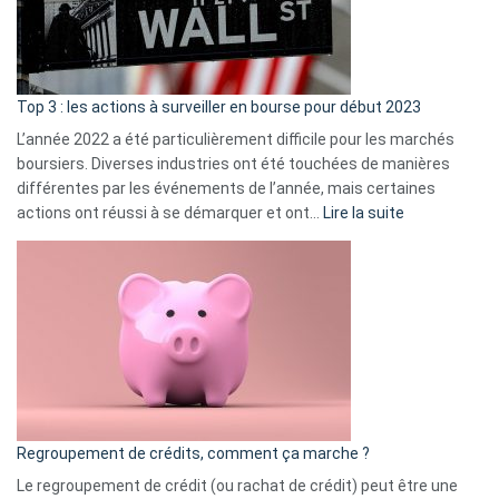
cou
et
gui
d’a
ass
Top 3 : les actions à surveiller en bourse pour début 2023
L’année 2022 a été particulièrement difficile pour les marchés
boursiers. Diverses industries ont été touchées de manières
différentes par les événements de l’année, mais certaines
:
actions ont réussi à se démarquer et ont…
Lire la suite
Top
3
:
les
actions
à
surveiller
en
bourse
Regroupement de crédits, comment ça marche ?
pour
début
Le regroupement de crédit (ou rachat de crédit) peut être une