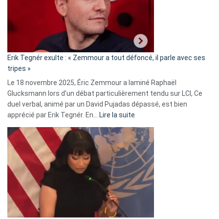
avec
le
RN
:
«
Erik Tegnér exulte : « Zemmour a tout défoncé, il parle avec ses
C’est
tripes »
une
Le 18 novembre 2025, Éric Zemmour a laminé Raphaël
fake
Glucksmann lors d’un débat particulièrement tendu sur LCI, Ce
news
duel verbal, animé par un David Pujadas dépassé, est bien
»
:
apprécié par Erik Tegnér. En…
Lire la suite
Erik
Tegnér
exulte
:
« Zemmour
a
tout
défoncé,
il