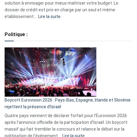
2023
solution à envisager pour mieux maîtriser votre budget. Le
dossier de crédit est pris en charge par un seul et même
:
établissement.…
Lire la suite
Regroupement
de
Politique :
crédits,
comment
ça
marche
?
Boycott Eurovision 2026 : Pays-Bas, Espagne, Irlande et Slovénie
rejettent la présence d’Israël
Quatre pays viennent de déclarer forfait pour l’Eurovision 2026
après l’annonce officielle de la participation d’Israël. Un boycott
massif qui fait trembler le concours et relance le débat sur la
:
politisation de l’événement.…
Lire la suite