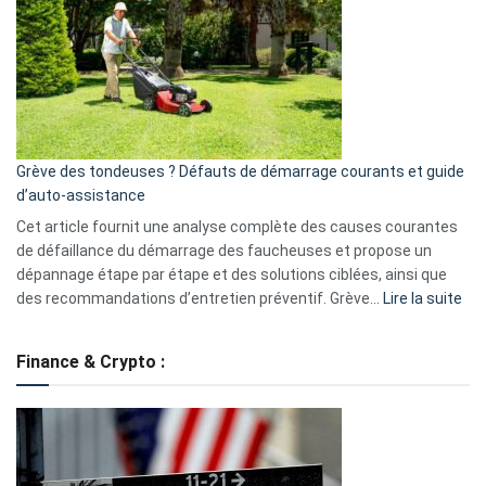
caméra
de
surveillance
?
5
avantages
essentiels
Grève des tondeuses ? Défauts de démarrage courants et guide
de
d’auto-assistance
la
S330
Cet article fournit une analyse complète des causes courantes
eufy
de défaillance du démarrage des faucheuses et propose un
dépannage étape par étape et des solutions ciblées, ainsi que
:
des recommandations d’entretien préventif. Grève…
Lire la suite
Grè
de
Finance & Crypto :
to
?
Déf
de
dé