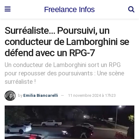
Freelance Infos
Surréaliste… Poursuivi, un
conducteur de Lamborghini se
défend avec un RPG-7
Un conducteur de Lamborghini sort un RPG
pour repousser des poursuivants : Une scène
surréaliste !
by
Emilia Biancarelli
11 novembre 2024 à 17h23