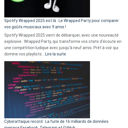
de
cash
»
Spotify Wrapped 2025 est là : Le Wrapped Party pour comparer
:
vos goûts musicaux avec 9 amis !
comment
Spotify Wrapped 2025 vient de débarquer, avec une nouveauté
Solly
explosive : Wrapped Party, qui transforme vos stats d’écoute en
change
une compétition ludique avec jusqu’à neuf amis. Prêt à voir qui
la
:
domine vos playlists…
Lire la suite
vie
Spotify
des
Wrapped
sans-
2025
abri
est
en
là
3
:
secondes
Le
Wrapped
Party
pour
Cyberattaque record : La fuite de 16 milliards de données
comparer
menace Facebook, Telegram et GitHub