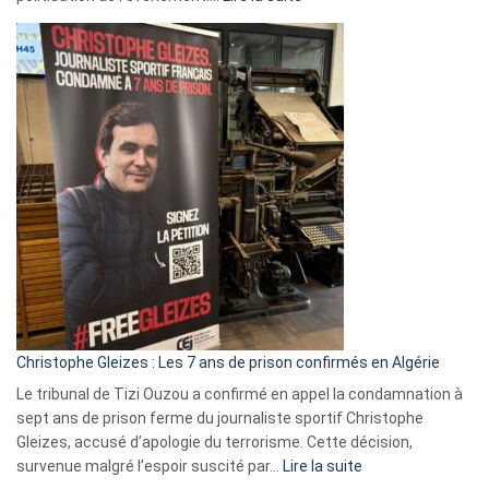
Boycott
Eurovision
2026
:
Pays-
Bas,
Espagne,
Irlande
et
Slovénie
rejettent
la
présence
d’Israël
Christophe Gleizes : Les 7 ans de prison confirmés en Algérie
Le tribunal de Tizi Ouzou a confirmé en appel la condamnation à
sept ans de prison ferme du journaliste sportif Christophe
Gleizes, accusé d’apologie du terrorisme. Cette décision,
:
survenue malgré l’espoir suscité par…
Lire la suite
Christophe