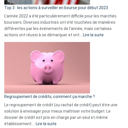
ass
Top 3 : les actions à surveiller en bourse pour début 2023
L’année 2022 a été particulièrement difficile pour les marchés
boursiers. Diverses industries ont été touchées de manières
différentes par les événements de l’année, mais certaines
:
actions ont réussi à se démarquer et ont…
Lire la suite
Top
3
:
les
actions
à
surveiller
en
bourse
Regroupement de crédits, comment ça marche ?
pour
début
Le regroupement de crédit (ou rachat de crédit) peut être une
2023
solution à envisager pour mieux maîtriser votre budget. Le
dossier de crédit est pris en charge par un seul et même
:
établissement.…
Lire la suite