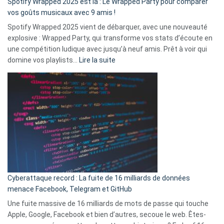
Spotify Wrapped 2025 est là : Le Wrapped Party pour comparer
:
vos goûts musicaux avec 9 amis !
comment
Spotify Wrapped 2025 vient de débarquer, avec une nouveauté
Solly
explosive : Wrapped Party, qui transforme vos stats d’écoute en
change
une compétition ludique avec jusqu’à neuf amis. Prêt à voir qui
la
:
domine vos playlists…
Lire la suite
vie
Spotify
des
Wrapped
sans-
2025
abri
est
en
là
3
:
secondes
Le
Wrapped
Party
pour
Cyberattaque record : La fuite de 16 milliards de données
comparer
menace Facebook, Telegram et GitHub
vos
goûts
Une fuite massive de 16 milliards de mots de passe qui touche
musicaux
Apple, Google, Facebook et bien d’autres, secoue le web. Êtes-