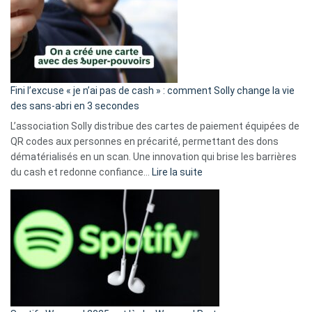
Fini l’excuse « je n’ai pas de cash » : comment Solly change la vie
des sans-abri en 3 secondes
L’association Solly distribue des cartes de paiement équipées de
QR codes aux personnes en précarité, permettant des dons
dématérialisés en un scan. Une innovation qui brise les barrières
:
du cash et redonne confiance…
Lire la suite
Fini
l’excuse
«
je
n’ai
pas
de
cash
»