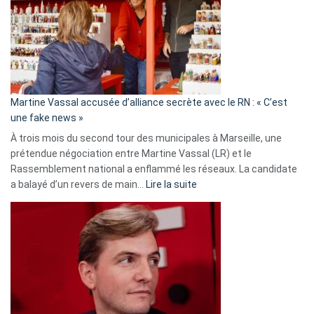
7
ans
de
prison
confirmés
en
Martine Vassal accusée d’alliance secrète avec le RN : « C’est
Algérie
une fake news »
À trois mois du second tour des municipales à Marseille, une
prétendue négociation entre Martine Vassal (LR) et le
Rassemblement national a enflammé les réseaux. La candidate
:
a balayé d’un revers de main…
Lire la suite
Martine
Vassal
accusée
d’alliance
secrète
avec
le
RN