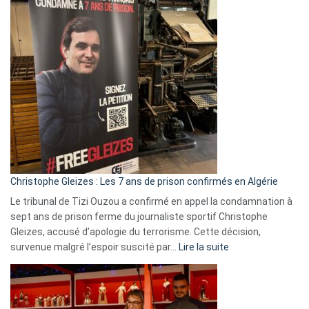
:
Pays-
Bas,
Espagne,
Irlande
et
Slovénie
rejettent
la
présence
d’Israël
Christophe Gleizes : Les 7 ans de prison confirmés en Algérie
Le tribunal de Tizi Ouzou a confirmé en appel la condamnation à
sept ans de prison ferme du journaliste sportif Christophe
Gleizes, accusé d’apologie du terrorisme. Cette décision,
:
survenue malgré l’espoir suscité par…
Lire la suite
Christophe
Gleizes
:
Les