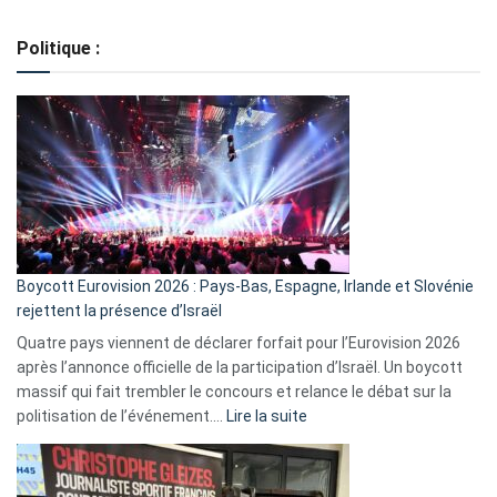
Regroupement
de
Politique :
crédits,
comment
ça
marche
?
Boycott Eurovision 2026 : Pays-Bas, Espagne, Irlande et Slovénie
rejettent la présence d’Israël
Quatre pays viennent de déclarer forfait pour l’Eurovision 2026
après l’annonce officielle de la participation d’Israël. Un boycott
massif qui fait trembler le concours et relance le débat sur la
:
politisation de l’événement.…
Lire la suite
Boycott
Eurovision
2026