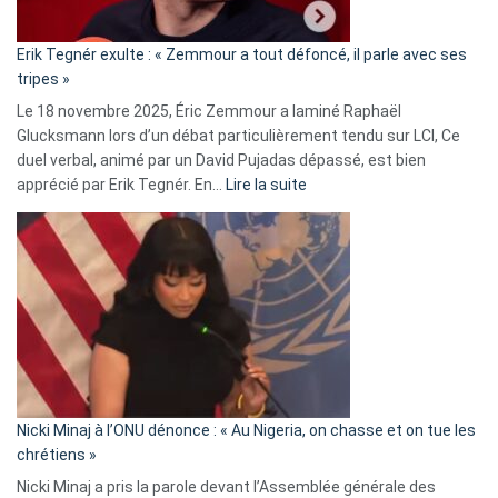
:
«
Erik Tegnér exulte : « Zemmour a tout défoncé, il parle avec ses
C’est
tripes »
une
Le 18 novembre 2025, Éric Zemmour a laminé Raphaël
fake
Glucksmann lors d’un débat particulièrement tendu sur LCI, Ce
news
duel verbal, animé par un David Pujadas dépassé, est bien
»
:
apprécié par Erik Tegnér. En…
Lire la suite
Erik
Tegnér
exulte
:
« Zemmour
a
tout
défoncé,
il
parle
Nicki Minaj à l’ONU dénonce : « Au Nigeria, on chasse et on tue les
avec
chrétiens »
ses
Nicki Minaj a pris la parole devant l’Assemblée générale des