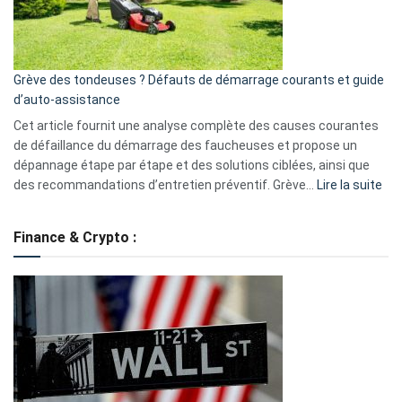
?
5
avantages
essentiels
Grève des tondeuses ? Défauts de démarrage courants et guide
de
d’auto-assistance
la
S330
Cet article fournit une analyse complète des causes courantes
eufy
de défaillance du démarrage des faucheuses et propose un
dépannage étape par étape et des solutions ciblées, ainsi que
:
des recommandations d’entretien préventif. Grève…
Lire la suite
Grè
de
Finance & Crypto :
to
?
Déf
de
dé
cou
et
gui
d’a