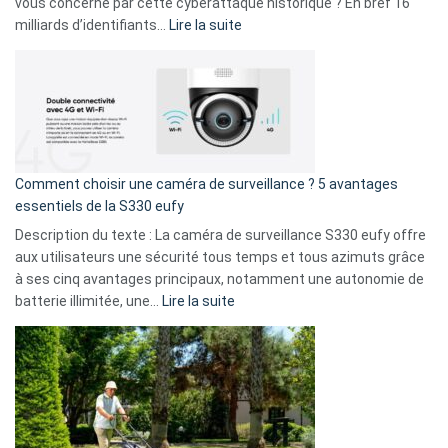
avec
vous concerné par cette cyberattaque historique ? En bref 16
9
:
milliards d’identifiants…
Lire la suite
amis
Cyberattaque
!
record
:
La
fuite
de
16
Comment choisir une caméra de surveillance ? 5 avantages
milliards
essentiels de la S330 eufy
de
Description du texte : La caméra de surveillance S330 eufy offre
données
aux utilisateurs une sécurité tous temps et tous azimuts grâce
menace
à ses cinq avantages principaux, notamment une autonomie de
Facebook,
:
batterie illimitée, une…
Lire la suite
Telegram
Comment
et
choisir
GitHub
une
caméra
de
surveillance