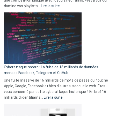
une compétition ludique avec jusqu’à neuf amis. Prêt à voir qui
la
:
domine vos playlists…
Lire la suite
vie
Spotify
des
Wrapped
sans-
2025
abri
est
en
là
3
:
secondes
Le
Wrapped
Party
pour
Cyberattaque record : La fuite de 16 milliards de données
comparer
menace Facebook, Telegram et GitHub
vos
goûts
Une fuite massive de 16 milliards de mots de passe qui touche
musicaux
Apple, Google, Facebook et bien d’autres, secoue le web. Êtes-
avec
vous concerné par cette cyberattaque historique ? En bref 16
9
:
milliards d’identifiants…
Lire la suite
amis
Cyberattaque
!
record
: