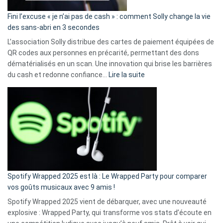
Fini l’excuse « je n’ai pas de cash » : comment Solly change la vie
des sans-abri en 3 secondes
L’association Solly distribue des cartes de paiement équipées de
QR codes aux personnes en précarité, permettant des dons
dématérialisés en un scan. Une innovation qui brise les barrières
:
du cash et redonne confiance…
Lire la suite
Fini
l’excuse
«
je
n’ai
pas
de
cash
»
Spotify Wrapped 2025 est là : Le Wrapped Party pour comparer
:
vos goûts musicaux avec 9 amis !
comment
Spotify Wrapped 2025 vient de débarquer, avec une nouveauté
Solly
explosive : Wrapped Party, qui transforme vos stats d’écoute en
change