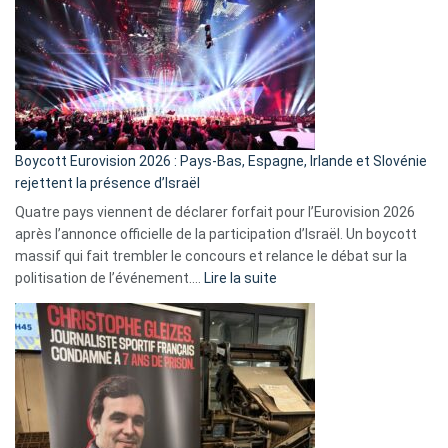
marche
?
Boycott Eurovision 2026 : Pays-Bas, Espagne, Irlande et Slovénie
rejettent la présence d’Israël
Quatre pays viennent de déclarer forfait pour l’Eurovision 2026
après l’annonce officielle de la participation d’Israël. Un boycott
massif qui fait trembler le concours et relance le débat sur la
:
politisation de l’événement.…
Lire la suite
Boycott
Eurovision
2026
:
Pays-
Bas,
Espagne,