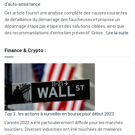
d’auto-assistance
la
S330
Cet article fournit une analyse complète des causes courantes
eufy
de défaillance du démarrage des faucheuses et propose un
dépannage étape par étape et des solutions ciblées, ainsi que
:
des recommandations d’entretien préventif. Grève…
Lire la suite
Grè
de
Finance & Crypto :
to
?
Déf
de
dé
cou
et
gui
d’a
ass
Top 3 : les actions à surveiller en bourse pour début 2023
L’année 2022 a été particulièrement difficile pour les marchés
boursiers. Diverses industries ont été touchées de manières