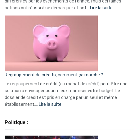
différentes par les événements de l’année, mais certaines
:
actions ont réussi à se démarquer et ont…
Lire la suite
Top
3
:
les
actions
à
surveiller
en
bourse
Regroupement de crédits, comment ça marche ?
pour
début
Le regroupement de crédit (ou rachat de crédit) peut être une
2023
solution à envisager pour mieux maîtriser votre budget. Le
dossier de crédit est pris en charge par un seul et même
:
établissement.…
Lire la suite
Regroupement
de
Politique :
crédits,
comment
ça