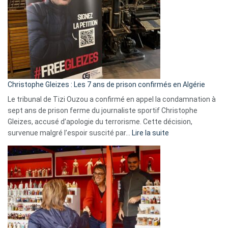
Irlande
et
Slovénie
rejettent
la
présence
d’Israël
Christophe Gleizes : Les 7 ans de prison confirmés en Algérie
Le tribunal de Tizi Ouzou a confirmé en appel la condamnation à
sept ans de prison ferme du journaliste sportif Christophe
Gleizes, accusé d’apologie du terrorisme. Cette décision,
:
survenue malgré l’espoir suscité par…
Lire la suite
Christophe
Gleizes
:
Les
7
ans
de
prison