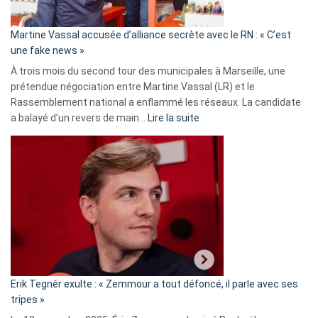
confirmés
en
Martine Vassal accusée d’alliance secrète avec le RN : « C’est
Algérie
une fake news »
À trois mois du second tour des municipales à Marseille, une
prétendue négociation entre Martine Vassal (LR) et le
Rassemblement national a enflammé les réseaux. La candidate
:
a balayé d’un revers de main…
Lire la suite
Martine
Vassal
accusée
d’alliance
secrète
avec
le
RN
:
«
Erik Tegnér exulte : « Zemmour a tout défoncé, il parle avec ses
C’est
tripes »
une