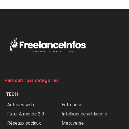
Minaj
à
l’ONU
dénonce
:
«
Au
Nigeria,
on
chasse
et
on
tue
Parcourir par catégories
les
chrétiens
TECH
»
Astuces web
Entreprise
Futur & monde 2.0
Intelligence artificielle
Réseaux sociaux
Metaverse