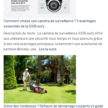
La
fuite
de
16
Comment choisir une caméra de surveillance ? 5 avantages
milliards
essentiels de la S330 eufy
de
Description du texte : La caméra de surveillance S330 eufy offre
données
aux utilisateurs une sécurité tous temps et tous azimuts grâce
menace
à ses cinq avantages principaux, notamment une autonomie de
Facebook,
:
batterie illimitée, une…
Lire la suite
Telegram
Comment
et
choisir
GitHub
une
caméra
de
surveillance
?
5
avantages
essentiels
Grève des tondeuses ? Défauts de démarrage courants et guide
de