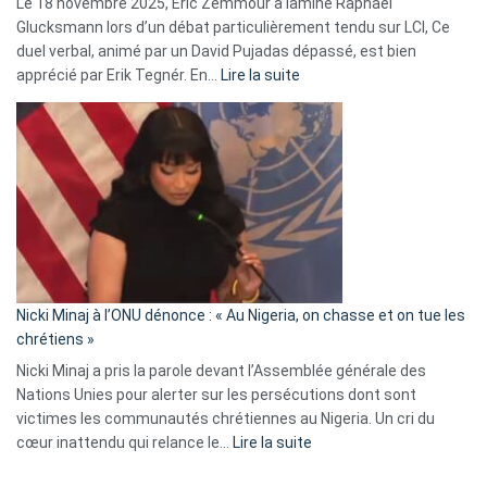
Le 18 novembre 2025, Éric Zemmour a laminé Raphaël
fake
Glucksmann lors d’un débat particulièrement tendu sur LCI, Ce
news
duel verbal, animé par un David Pujadas dépassé, est bien
»
:
apprécié par Erik Tegnér. En…
Lire la suite
Erik
Tegnér
exulte
:
« Zemmour
a
tout
défoncé,
il
parle
Nicki Minaj à l’ONU dénonce : « Au Nigeria, on chasse et on tue les
avec
chrétiens »
ses
Nicki Minaj a pris la parole devant l’Assemblée générale des
tripes »
Nations Unies pour alerter sur les persécutions dont sont
victimes les communautés chrétiennes au Nigeria. Un cri du
:
cœur inattendu qui relance le…
Lire la suite
Nicki