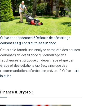
caméra
de
surveillance
?
5
avantages
essentiels
Grève des tondeuses ? Défauts de démarrage
de
courants et guide d’auto-assistance
la
S330
Cet article fournit une analyse complète des causes
eufy
courantes de défaillance du démarrage des
faucheuses et propose un dépannage étape par
étape et des solutions ciblées, ainsi que des
recommandations d’entretien préventif. Grève…
Lire
:
la suite
Grève
des
tondeuses
Finance & Crypto :
?
Défauts