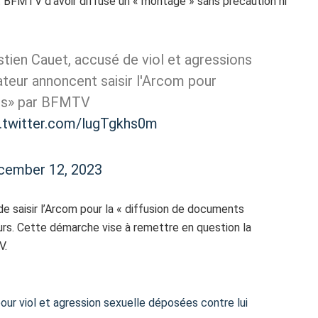
t BFMTV d’avoir diffusé un « montage » sans précaution ni
astien Cauet, accusé de viol et agressions
ateur annoncent saisir l'Arcom pour
iés» par BFMTV
c.twitter.com/lugTgkhs0m
cember 12, 2023
de saisir l’Arcom pour la « diffusion de documents
cours. Cette démarche vise à remettre en question la
V.
our viol et agression sexuelle déposées contre lui