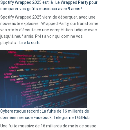
»
Spotify Wrapped 2025 est là : Le Wrapped Party pour
:
comparer vos goûts musicaux avec 9 amis !
comment
Spotify Wrapped 2025 vient de débarquer, avec une
Solly
nouveauté explosive : Wrapped Party, qui transforme
change
vos stats d’écoute en une compétition ludique avec
la
jusqu’à neuf amis. Prêt à voir qui domine vos
vie
:
playlists…
Lire la suite
des
Spotify
sans-
Wrapped
abri
2025
en
est
3
là
secondes
:
Le
Wrapped
Party
pour
Cyberattaque record : La fuite de 16 milliards de
comparer
données menace Facebook, Telegram et GitHub
vos
goûts
Une fuite massive de 16 milliards de mots de passe