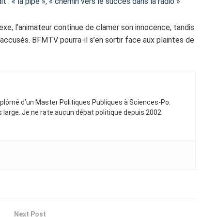
t : « la pipe », « chemin vers le succès dans la radio »
exe, l’animateur continue de clamer son innocence, tandis
ccusés. BFMTV pourra-il s’en sortir face aux plaintes de
Diplômé d’un Master Politiques Publiques à Sciences-Po.
ns large. Je ne rate aucun débat politique depuis 2002.
Next Post