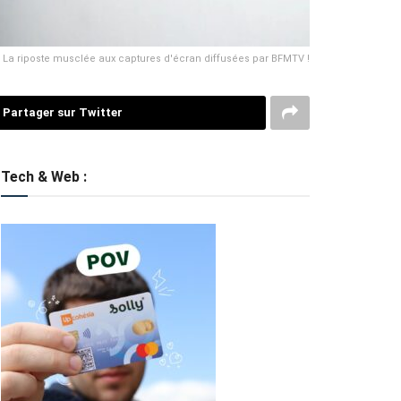
 La riposte musclée aux captures d'écran diffusées par BFMTV !
Partager sur Twitter
Tech & Web :