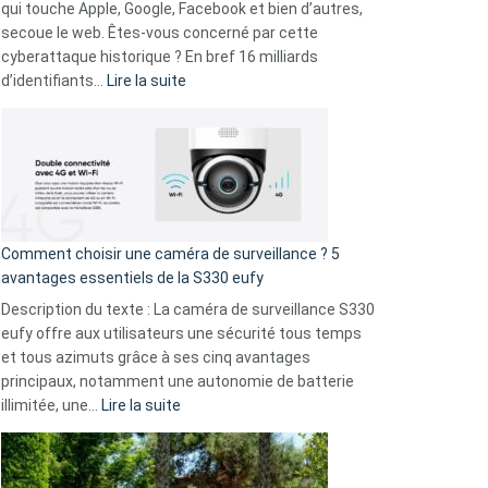
musicaux
qui touche Apple, Google, Facebook et bien d’autres,
avec
secoue le web. Êtes-vous concerné par cette
9
cyberattaque historique ? En bref 16 milliards
amis
:
d’identifiants…
Lire la suite
!
Cyberattaque
record
:
La
fuite
de
16
Comment choisir une caméra de surveillance ? 5
milliards
avantages essentiels de la S330 eufy
de
Description du texte : La caméra de surveillance S330
données
eufy offre aux utilisateurs une sécurité tous temps
menace
et tous azimuts grâce à ses cinq avantages
Facebook,
principaux, notamment une autonomie de batterie
Telegram
:
illimitée, une…
Lire la suite
et
Comment
GitHub
choisir
une