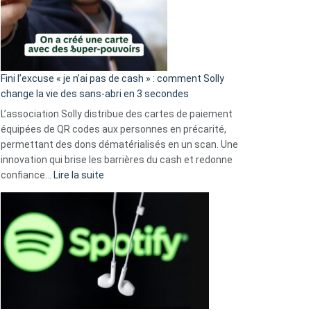
Fini l’excuse « je n’ai pas de cash » : comment Solly
change la vie des sans-abri en 3 secondes
L’association Solly distribue des cartes de paiement
équipées de QR codes aux personnes en précarité,
permettant des dons dématérialisés en un scan. Une
innovation qui brise les barrières du cash et redonne
:
confiance…
Lire la suite
Fini
l’excuse
«
je
n’ai
pas
de
cash