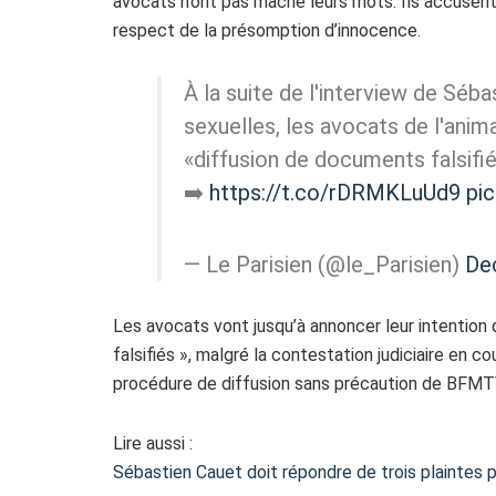
avocats n’ont pas mâché leurs mots. Ils accusen
respect de la présomption d’innocence.
À la suite de l'interview de Séb
sexuelles, les avocats de l'anim
«diffusion de documents falsif
➡️
https://t.co/rDRMKLuUd9
pi
— Le Parisien (@le_Parisien)
De
Les avocats vont jusqu’à annoncer leur intention 
falsifiés », malgré la contestation judiciaire en 
procédure de diffusion sans précaution de BFMT
Lire aussi :
Sébastien Cauet doit répondre de trois plaintes p